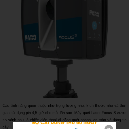
Các tính năng quen thuộc như trọng lượng nhẹ, kích thước nhỏ và thời
gian sử dụng pin 4,5 giờ cho mỗi lần sạc. Máy quét Laser Focus S được
so sánh như là chiếc điện thoại di động quét nhanh, an toàn và đáng tin
cậy.