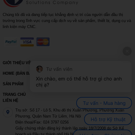
Chúng tôi đã và đang tiếp tục khẳng định vị trí của người dẫn đầu thị
trường trong lĩnh vực cung cấp dịch vụ về sản phẩm, thiết bị, dụng cụ và
linh kiện máy CNC.
GIỚI THIỆU VỀ VIHOTH
Tư vấn viên
HOME (BẢN BACKUP – VUI LÒNG KHÔNG SỬA XÓA)
Xin chào, em có thể hỗ trợ gì cho anh 
SẢN PHẨM
chị ạ?
TRANG CHỦ
LIÊN HỆ
Tư vấn - Mua hàng
Trụ sở: Số 17 - Lô 5, Khu đô thị Xuân Phương, Phường Xuân
Phương, Quận Nam Từ Liêm, Hà Nội
Hỗ trợ Kỹ thuật
Điện thoại/Fax: 024 3797 0256
Giấy chứng nhận đăng ký thành lập ngày 18/7/2008 do Sở Kế
hoạch và Đầu tư thành phố Hà Nội cấp