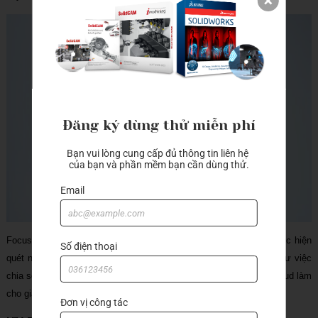
Đăng ký dùng thử miễn phí
Bạn vui lòng cung cấp đủ thông tin liên hệ 
của bạn và phần mềm bạn cần dùng thử.
Email
Focus S 350 cung cấp phạm vi dài thêm – 350m, có khả năng thực hiện
Số điện thoại
quét ngay cả khi thiếu ánh sáng mặt trời. Việc quét từ xa cũng như việc
chia sẻ dữ liệu gần như không giới hạn qua SCENE Webshare Cloud làm
cho giải pháp quét laser thực sự hoàn thiện.
Đơn vị công tác