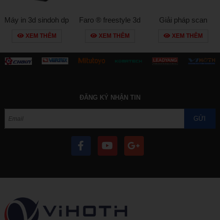
Máy in 3d sindoh dp
Faro ® freestyle 3d
Giải pháp scan
200 - đẳng cấp công
objects – giải pháp
faroarm
XEM THÊM
XEM THÊM
XEM THÊM
nghệ in 3d hàng đầu
scan 3d cầm tay mới
hàn quốc
ĐĂNG KÝ NHẬN TIN
GỬI