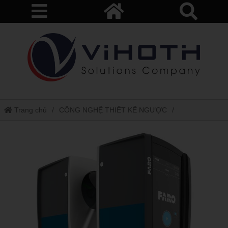
Trang chủ
CÔNG NGHỆ THIẾT KẾ NGƯỢC
Máy Scan 3D FARO
Máy quét laser 3 chiều - faro laser scanner focus s 350