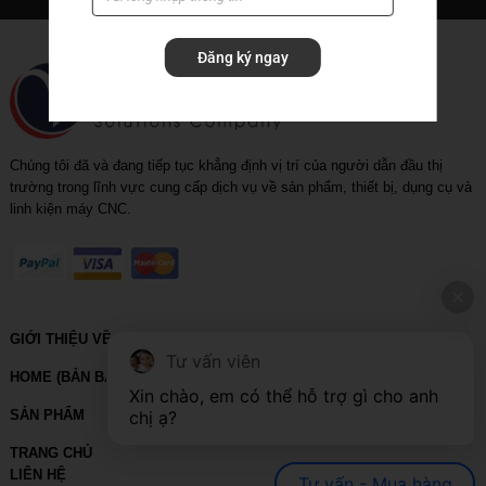
Rapid_drill_(U-drill)
Đăng ký ngay
Tool holder
Tool holder with coolant
Chúng tôi đã và đang tiếp tục khẳng định vị trí của người dẫn đầu thị
trường trong lĩnh vực cung cấp dịch vụ về sản phẩm, thiết bị, dụng cụ và
linh kiện máy CNC.
GIỚI THIỆU VỀ VIHOTH
Tư vấn viên
HOME (BẢN BACKUP – VUI LÒNG KHÔNG SỬA XÓA)
Xin chào, em có thể hỗ trợ gì cho anh 
SẢN PHẨM
chị ạ?
TRANG CHỦ
LIÊN HỆ
Tư vấn - Mua hàng