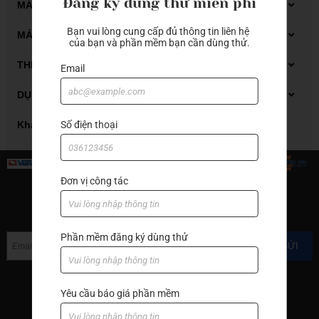
Đăng ký dùng thử miễn phí
Dụng cụ đo Mitutoyo
MÁY GIA CÔNG GỖ CNC
Thiết bị đo kiểm
Bạn vui lòng cung cấp đủ thông tin liên hệ 
Máy phay gỗ CNC
MÁY GIA CÔNG ĐÁ CNC
của bạn và phần mềm bạn cần dùng thử.
Máy tiện gỗ CNC
Carbide end mill
THIẾT BỊ XỬ LÝ DẦU CẮT GỌT
Email
Thiết bị xử lý dung dịch tưới nguội
DỤNG CỤ CẮT GỌT KIM LOẠI
Thiết bị xử lý mạt sắt bùn lắng
Automatic lathes
Khác
Số điện thoại
Boring bar
Carbide end mill
Đơn vị công tác
End mill with cutter
ĐĂNG KÝ NHẬN TIN
Grooving
Phần mềm đăng ký dùng thử
GỬI
Hand tools
Hạt insert
Yêu cầu báo giá phần mềm
Machine accessories