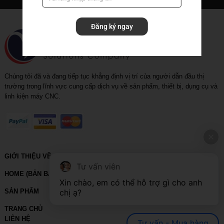
Rapid_drill_(U-drill)
Đăng ký ngay
Tool holder
Tool holder with coolant
Chúng tôi đã và đang tiếp tục khẳng định vị trí của người dẫn đầu thị
trường trong lĩnh vực cung cấp dịch vụ về sản phẩm, thiết bị, dụng cụ và
linh kiện máy CNC.
GIỚI THIỆU VỀ VIHOTH
Tư vấn viên
HOME (BẢN BACKUP – VUI LÒNG KHÔNG SỬA XÓA)
Xin chào, em có thể hỗ trợ gì cho anh 
SẢN PHẨM
chị ạ?
TRANG CHỦ
LIÊN HỆ
Tư vấn - Mua hàng