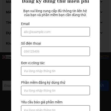
Đăng ký dùng thử miễn phí
Dụng cụ đo Mitutoyo
MÁY GIA CÔNG GỖ CNC
Thiết bị đo kiểm
Bạn vui lòng cung cấp đủ thông tin liên hệ 
Máy phay gỗ CNC
MÁY GIA CÔNG ĐÁ CNC
của bạn và phần mềm bạn cần dùng thử.
Máy tiện gỗ CNC
Carbide end mill
THIẾT BỊ XỬ LÝ DẦU CẮT GỌT
Email
Thiết bị xử lý dung dịch tưới nguội
DỤNG CỤ CẮT GỌT KIM LOẠI
Thiết bị xử lý mạt sắt bùn lắng
Automatic lathes
Khác
Số điện thoại
Boring bar
Carbide end mill
Đơn vị công tác
End mill with cutter
ĐĂNG KÝ NHẬN TIN
Grooving
Phần mềm đăng ký dùng thử
GỬI
Hand tools
Hạt insert
Yêu cầu báo giá phần mềm
Machine accessories