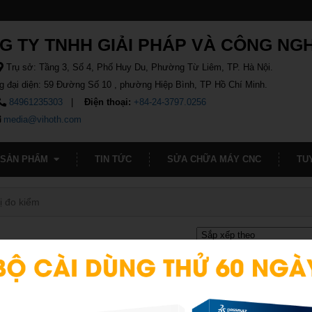
G TY TNHH GIẢI PHÁP VÀ CÔNG NG
Trụ sở: Tầng 3, Số 4, Phố Huy Du, Phường Từ Liêm, TP. Hà Nội.
g đại diện: 59 Đường Số 10 , phường Hiệp Bình, TP Hồ Chí Minh.
84961235303
Điện thoại:
+84-24-3797.0256
media@vihoth.com
SẢN PHẨM
TIN TỨC
SỬA CHỮA MÁY CNC
TU
ị đo kiểm