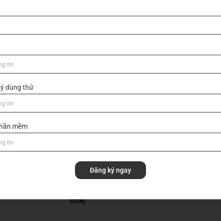
ý dùng thử
 phần mềm
GỬI
Đăng ký ngay
I THIỆU VỀ VIHOTH
HOME (BẢN BACKUP –
SẢN PHẨM
VUI LÒNG KHÔNG SỬA
TRANG CHỦ
XÓA)