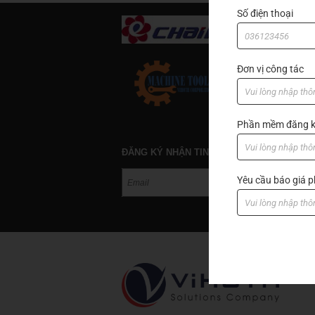
Số điện thoại
Đơn vị công tác
Phần mềm đăng k
ĐĂNG KÝ NHẬN TIN
Yêu cầu báo giá
GIỚ