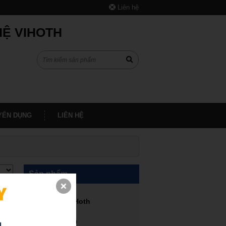
Liên hệ
HỆ VIHOTH
YỂN DỤNG
LIÊN HỆ
Sản phẩm
Máy in 3D ViHoth
Dịch vụ in 3D