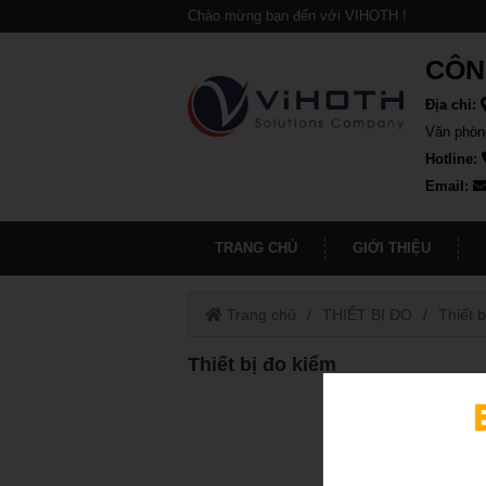
Chào mừng bạn đến với VIHOTH !
CÔN
Địa chỉ:
Văn phòn
Hotline:
Email:
TRANG CHỦ
GIỚI THIỆU
Trang chủ
THIẾT BỊ ĐO
Thiết b
Thiết bị đo kiểm