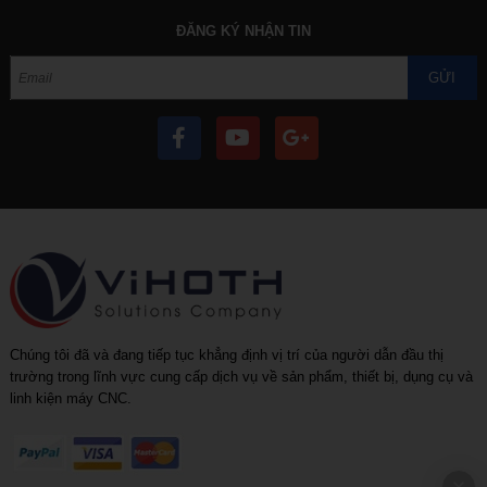
End mill with cutter
ĐĂNG KÝ NHẬN TIN
Grooving
GỬI
Hand tools
Hạt insert
Machine accessories
Rapid_drill_(U-drill)
Tool holder
Tool holder with coolant
Chúng tôi đã và đang tiếp tục khẳng định vị trí của người dẫn đầu thị
trường trong lĩnh vực cung cấp dịch vụ về sản phẩm, thiết bị, dụng cụ và
linh kiện máy CNC.