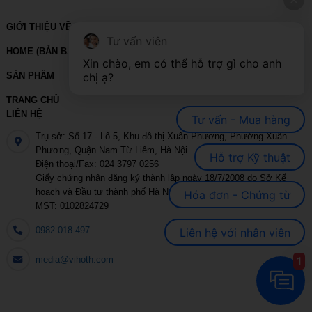
GIỚI THIỆU VỀ VIHOTH
Tư vấn viên
HOME (BẢN BACKUP – VUI LÒNG KHÔNG SỬA XÓA)
Xin chào, em có thể hỗ trợ gì cho anh 
chị ạ?
SẢN PHẨM
TRANG CHỦ
LIÊN HỆ
Tư vấn - Mua hàng
Trụ sở: Số 17 - Lô 5, Khu đô thị Xuân Phương, Phường Xuân
Phương, Quận Nam Từ Liêm, Hà Nội
Hỗ trợ Kỹ thuật
Điện thoại/Fax: 024 3797 0256
Giấy chứng nhận đăng ký thành lập ngày 18/7/2008 do Sở Kế
hoạch và Đầu tư thành phố Hà Nội cấp
Hóa đơn - Chứng từ
MST: 0102824729
0982 018 497
Liên hệ với nhân viên
1
media@vihoth.com