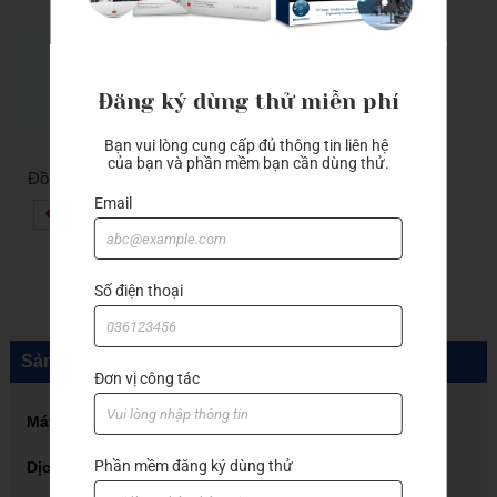
Đăng ký dùng thử miễn phí
Bạn vui lòng cung cấp đủ thông tin liên hệ 
của bạn và phần mềm bạn cần dùng thử.
Đồng hồ so chân
gập 513-405e
Email
XEM THÊM
1
2
3
…
5
»
Số điện thoại
Sản phẩm
Đơn vị công tác
Máy in 3D ViHoth
Phần mềm đăng ký dùng thử
Dịch vụ in 3D