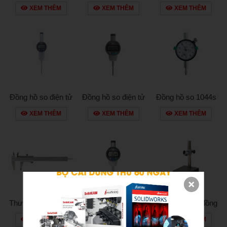
543-390b
530-118
XEM THÊM
XEM THÊM
XEM THÊM
Đồng hồ so điện tử
Đồng hồ so điện tử
Đồng hồ so 1044s
543-490b
543-472b
XEM THÊM
XEM THÊM
XEM THÊM
Thước cặp du xích
Đồng hồ so điện tử
Đế granite gá đồng
530-104
543-470b
hồ so
XEM THÊM
XEM THÊM
XEM THÊM
150x200x50mm