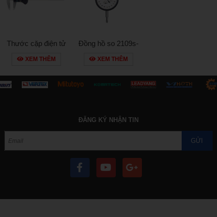
Thước cặp điện tử
Đồng hồ so 2109s-
500-181-20
10
XEM THÊM
XEM THÊM
ĐĂNG KÝ NHẬN TIN
GỬI