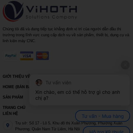
Chúng tôi đã và đang tiếp tục khẳng định vị trí của người dẫn đầu thị
trường trong lĩnh vực cung cấp dịch vụ về sản phẩm, thiết bị, dụng cụ và
linh kiện máy CNC.
GIỚI THIỆU VỀ VIHOTH
Tư vấn viên
HOME (BẢN BACKUP – VUI LÒNG KHÔNG SỬA XÓA)
Xin chào, em có thể hỗ trợ gì cho anh 
chị ạ?
SẢN PHẨM
TRANG CHỦ
LIÊN HỆ
Tư vấn - Mua hàng
Trụ sở: Số 17 - Lô 5, Khu đô thị Xuân Phương, Phường Xuân
Phương, Quận Nam Từ Liêm, Hà Nội
Hỗ trợ Kỹ thuật