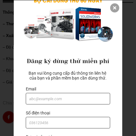
Thông số kỹ thuật
– Thương hiệu: Mitutoyo
– Xuất xứ: Nhật Bản
– Độ chia: 0.002mm
– Khoảng đo: 0.2mm
Đăng ký dùng thử miễn phí
– Độ chính xác: 3μm
Bạn vui lòng cung cấp đủ thông tin liên hệ 
của bạn và phần mềm bạn cần dùng thử.
– Giá trị đọc: 0-100-0
Email
Chia sẻ
Số điện thoại