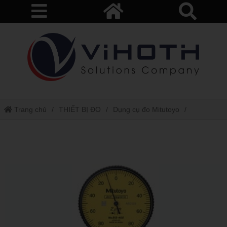
Trang chủ
THIẾT BỊ ĐO
Dụng cụ đo Mitutoyo
Đồng hồ so chân gập 513-405e