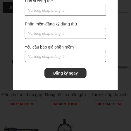
Đơn vị công tác
BÌNH LUẬN
Phần mềm đăng ký dùng thử
Sản phẩm khác
Yêu cầu báo giá phần mềm
Đăng ký ngay
Đồng hồ so chân gập
Đồng hồ so chân gập
Thước cặp du xích
513-465e
513-426e
530-108
XEM THÊM
XEM THÊM
XEM THÊM