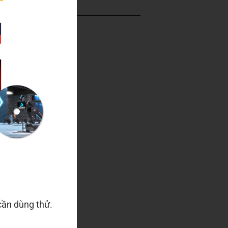
N PHÍ
303
cần dùng thử.