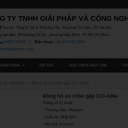
G TY TNHH GIẢI PHÁP VÀ CÔNG NG
Trụ sở: Tầng 3, Số 4, Phố Huy Du, Phường Từ Liêm, TP. Hà Nội.
g đại diện: 59 Đường Số 10 , phường Hiệp Bình, TP Hồ Chí Minh.
84961235303
Điện thoại:
+84-24-3797.0256
media@vihoth.com
SẢN PHẨM
TIN TỨC
SỬA CHỮA MÁY CNC
TU
ụ đo Mitutoyo
Đồng hồ so chân gập 513-426e
Đồng hồ so chân gập 513-426e
Thông số kỹ thuật
- Thương hiệu: Mitutoyo
- Xuất xứ: Nhật Bản
- Độ chia: 0.01mm