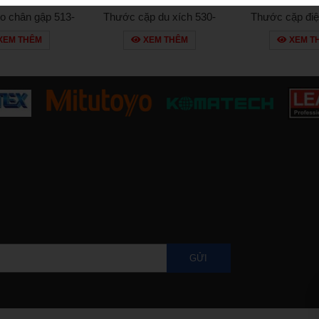
o chân gập 513-
Thước cặp du xích 530-
Thước cặp điệ
415e
108
181-2
XEM THÊM
XEM THÊM
XEM T
GỬI