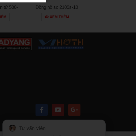
n tử 500-
Đồng hồ so 2109s-10
0
HÊM
XEM THÊM
Tư vấn viên