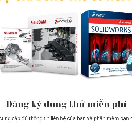
 LUẬN
Đăng ký dùng thử miễn phí
TƯ VẤN MIỄ
CẦU BÁO GIÁ
84961235
 cung cấp đủ thông tin liên hệ của bạn và phần mềm bạn 