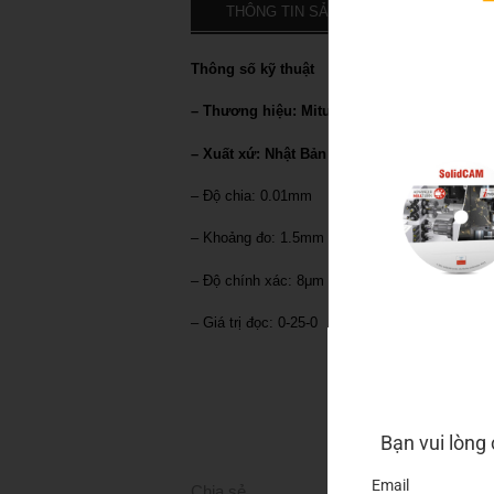
THÔNG TIN SẢN PHẨM
BÌNH
Thông số kỹ thuật
– Thương hiệu: Mitutoyo
– Xuất xứ: Nhật Bản
– Độ chia: 0.01mm
– Khoảng đo: 1.5mm
– Độ chính xác: 8μm
– Giá trị đọc: 0-25-0
YÊU 
Bạn vui lòng
Email
Chia sẻ