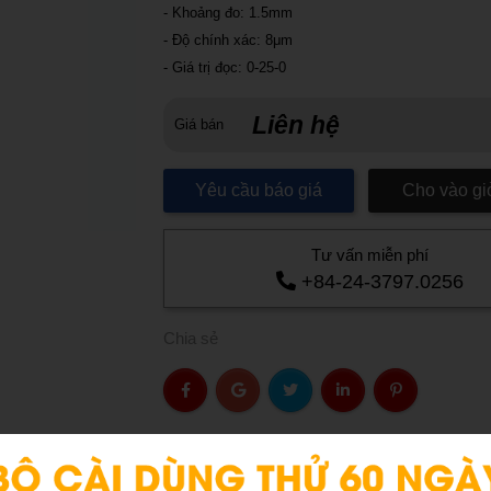
- Khoảng đo: 1.5mm
- Độ chính xác: 8μm
- Giá trị đọc: 0-25-0
Liên hệ
Giá bán
Yêu cầu báo giá
Cho vào gi
Tư vấn miễn phí
+84-24-3797.0256
Chia sẻ