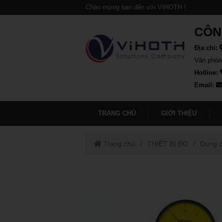
Chào mừng bạn đến với VIHOTH !
CÔN
Địa chỉ:
Văn phòn
Hotline:
Email:
TRANG CHỦ
GIỚI THIỆU
Trang chủ
THIẾT BỊ ĐO
Dụng c