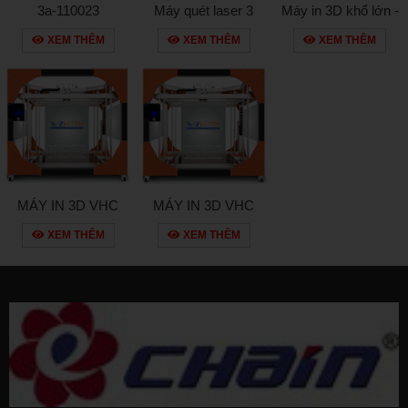
3a-110023
Máy quét laser 3
Máy in 3D khổ lớn -
chiều - faro laser
“Cầu” đang khát
XEM THÊM
XEM THÊM
XEM THÊM
scanner focus s 350
“cung”
MÁY IN 3D VHC
MÁY IN 3D VHC
Extreme
Extreme
XEM THÊM
XEM THÊM
666/888/1010/1210
610/810/1010/1210
UTM/UTP
JW