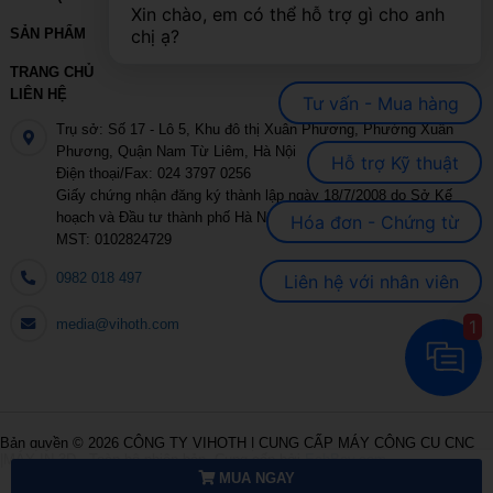
Xin chào, em có thể hỗ trợ gì cho anh 
chị ạ?
SẢN PHẨM
TRANG CHỦ
LIÊN HỆ
Tư vấn - Mua hàng
Trụ sở: Số 17 - Lô 5, Khu đô thị Xuân Phương, Phường Xuân
Phương, Quận Nam Từ Liêm, Hà Nội
Hỗ trợ Kỹ thuật
Điện thoại/Fax: 024 3797 0256
Giấy chứng nhận đăng ký thành lập ngày 18/7/2008 do Sở Kế
hoạch và Đầu tư thành phố Hà Nội cấp
Hóa đơn - Chứng từ
MST: 0102824729
0982 018 497
Liên hệ với nhân viên
1
media@vihoth.com
Bản quyền © 2026
CÔNG TY VIHOTH | CUNG CẤP MÁY CÔNG CỤ CNC
|MÁY IN 3D
- Toàn bộ phiên bản.
Cung cấp bởi
EchBay.com
MUA NGAY