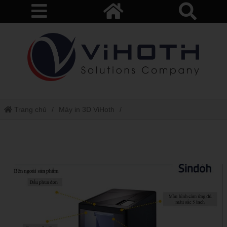
Trang chủ
Máy in 3D ViHoth
Máy in 3d sindoh dp 200 - đẳng cấp công nghệ in 3d hàng đầu hàn
quốc