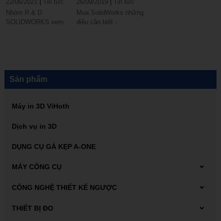
22/06/2021
|
Tin tức
26/09/2019
|
Tin tức
Nhóm R & D
Mua SolidWorks những
SOLIDWORKS xem
điều cần biết -
xét và ưu tiên hàng
SolidWorks là giải
nghìn yêu cầu nâng
pháp trực quan cho
cao từ người dùng
mọi khía cạnh của quá
SOLIDWORKS toàn
trình thiết kế của bạn.
cầu gửi đến cho các
Nhưng...
bản phát hành mới
Sản phẩm
hàng năm.
Máy in 3D ViHoth
Dịch vụ in 3D
DỤNG CỤ GÁ KẸP A-ONE
MÁY CÔNG CỤ
Máy tiện
CÔNG NGHỆ THIẾT KẾ NGƯỢC
Máy Scan 3D FARO
THIẾT BỊ ĐO