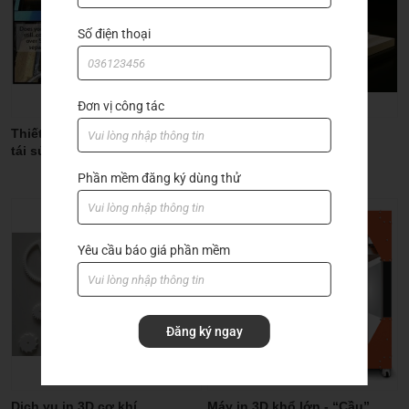
Số điện thoại
Đơn vị công tác
Thiết bị lọc dầu BEST-1 giúp
Dịch vụ in 3D kiến trúc
tái sử dụng dung dịch tưới
nguội, hạn chế tối đa về dầu
Phần mềm đăng ký dùng thử
thải
Yêu cầu báo giá phần mềm
Đăng ký ngay
Dịch vụ in 3D cơ khí
Máy in 3D khổ lớn - “Cầu”