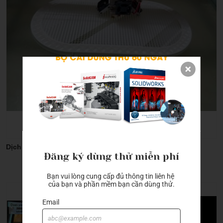
Machine accessories
Rapid_drill_(U-drill)
Tool holder
Tool holder with coolant
Dịch vụ in 3D chuyên nghiệp tại ViHoth Corporation
Đăng ký dùng thử miễn phí
Bạn vui lòng cung cấp đủ thông tin liên hệ 
của bạn và phần mềm bạn cần dùng thử.
Email