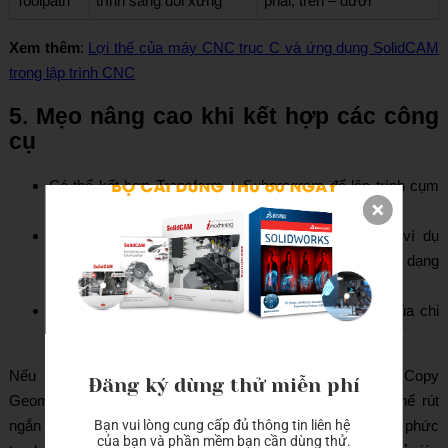
Toolpath
trình sang đối xứng
phải, trên – dưới
Xem thêm
:
Lợi thế của máy CNC trục C và ứng dụng SolidCAM
trong lập trình CNC
5. Mẹo nâng cao khi kết hợp các công
cụ
Có thể kết hợp Transform + Subprogram để lập trình cụm
chi tiết lặp lại và tối ưu G-code.
Dùng Copy Geometry khi thay đổi chu trình cắt (ví dụ
chuyển từ phay contour sang pocket) mà vẫn giữ biên dạng
ban đầu.
Mirror Toolpath còn dùng để kiểm tra độ đối xứng của chi
tiết hoặc phát hiện lỗi hình học.
Nếu biết cách khai thác tốt các công cụ Transform, Copy
Đăng ký dùng thử miễn phí
Geometry và Mirror Toolpath.
CNC ViHoth
hy vọng có thể rút
Bạn vui lòng cung cấp đủ thông tin liên hệ 
ngắn 30 – 50% thời gian lập trình, đặc biệt trong các chi tiết phức
của bạn và phần mềm bạn cần dùng thử.