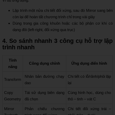
Ví dụ ứng dụng:
Lập trình một nửa chi tiết đối xứng, sau đó Mirror sang bên
còn lại để hoàn tất chương trình chỉ trong vài giây
Dùng trong gia công khuôn hoặc các bộ phận cơ khí có
dạng đôi (left-right, đối xứng qua trục)
4. So sánh nhanh 3 công cụ hỗ trợ lập
trình nhanh
Tính
Công dụng chính
Ứng dụng điển hình
năng
Nhân bản đường chạy
Chi tiết có lỗ/rãnh/phôi lặp
Transform
dao
lại
Copy
Tái sử dụng biên dạng
Cùng hình học, dùng cho
Geometry
đã chọn
thô – tinh – vát C
Mirror
Phản chiếu chương
Chi tiết đối xứng trái –