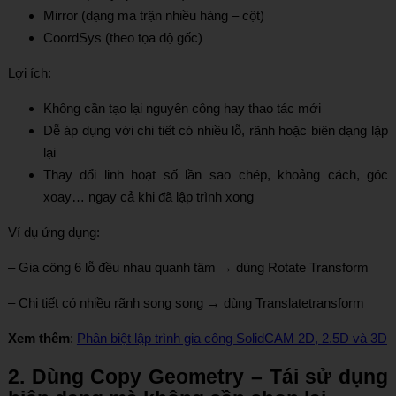
Mirror (dạng ma trận nhiều hàng – cột)
CoordSys (theo tọa độ gốc)
Lợi ích:
Không cần tạo lại nguyên công hay thao tác mới
Dễ áp dụng với chi tiết có nhiều lỗ, rãnh hoặc biên dạng lặp
lại
Thay đổi linh hoạt số lần sao chép, khoảng cách, góc
xoay… ngay cả khi đã lập trình xong
Ví dụ ứng dụng:
– Gia công 6 lỗ đều nhau quanh tâm → dùng Rotate Transform
– Chi tiết có nhiều rãnh song song → dùng Translatetransform
Xem thêm
:
Phân biệt lập trình gia công SolidCAM 2D, 2.5D và 3D
2. Dùng Copy Geometry – Tái sử dụng