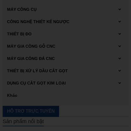
MÁY CÔNG CỤ
Máy tiện
CÔNG NGHỆ THIẾT KẾ NGƯỢC
Máy Scan 3D FARO
THIẾT BỊ ĐO
Dụng cụ đo Mitutoyo
MÁY GIA CÔNG GỖ CNC
Thiết bị đo kiểm
Máy phay gỗ CNC
MÁY GIA CÔNG ĐÁ CNC
Máy tiện gỗ CNC
Carbide end mill
THIẾT BỊ XỬ LÝ DẦU CẮT GỌT
Thiết bị xử lý dung dịch tưới nguội
DỤNG CỤ CẮT GỌT KIM LOẠI
Thiết bị xử lý mạt sắt bùn lắng
Automatic lathes
Khác
Boring bar
HỖ TRỢ TRỰC TUYẾN
Carbide end mill
Sản phẩm nổi bật
End mill with cutter