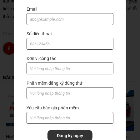
tạp hoặc sản xuất hàng loạt. Những tính năng này không chỉ giúp
tiết kiệm thời gian mà còn nâng cao tính nhất quán và hạn chế lỗi
Email
thủ công trong quá trình lập trình.
Chia sẻ
Số điện thoại
Đơn vị công tác
BÀI XEM NHIỀU
Phần mềm đăng ký dùng thử
Yêu cầu báo giá phần mềm
Đăng ký ngay
Hướng dẫn sử dụng các
SOLIDWORKS 2027 BETA -