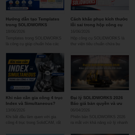
Hướng dẫn tạo Templates
Cách khắc phục kích thước
trong SOLIDWORKS
lỗi sai trong hộp công cụ
SOLIDWORKS
18/06/2026
16/06/2026
Templates trong SOLIDWORKS
Hộp công cụ SOLIDWORKS là
là công cụ giúp chuẩn hóa các
thư viện tiêu chuẩn chứa bu
thiết lập thiết kế, bản vẽ và lắp
lông, đai ốc, vòng đệm… giúp
ráp ngay khi...
người dùng...
Khi nào cần gia công 4 trục
Đại lý SOLIDWORKS 2026
Index và Simultaneous?
Báo giá bản quyền và ưu
đãi mới
13/06/2026
06/04/2026
Khi bắt đầu làm quen với gia
Phiên bản SOLIDWORKS 2026
công 4 trục trong SolidCAM, rất
ra mắt với khả năng xử lý nhanh
nhiều kỹ thuật viên có chung một
hơn, mô phỏng chính xác hơn và
băn...
trải nghiệm...