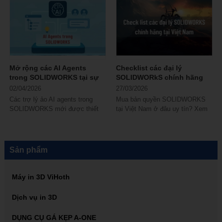
Mở rộng các AI Agents
Checklist các đại lý
trong SOLIDWORKS tại sự
SOLIDWORkS chính hãng
kiện 3DEXPERIENCE World
tại Việt Nam
02/04/2026
27/03/2026
Các trợ lý ảo AI agents trong
Mua bản quyền SOLIDWORKS
SOLIDWORKS mới được thiết
tại Việt Nam ở đâu uy tín? Xem
kế để cung cấp hỗ trợ chuyên
ngay checklist các đại lý
biệt cho các...
SOLIDWORKS chính hãng
trong...
Sản phẩm
Máy in 3D ViHoth
Dịch vụ in 3D
DỤNG CỤ GÁ KẸP A-ONE