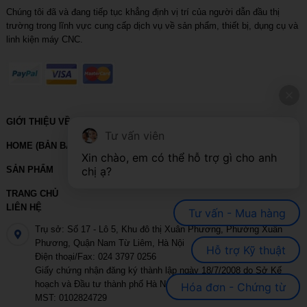
Chúng tôi đã và đang tiếp tục khẳng định vị trí của người dẫn đầu thị
trường trong lĩnh vực cung cấp dịch vụ về sản phẩm, thiết bị, dụng cụ và
linh kiện máy CNC.
GIỚI THIỆU VỀ VIHOTH
Tư vấn viên
HOME (BẢN BACKUP – VUI LÒNG KHÔNG SỬA XÓA)
Xin chào, em có thể hỗ trợ gì cho anh 
chị ạ?
SẢN PHẨM
TRANG CHỦ
LIÊN HỆ
Tư vấn - Mua hàng
Trụ sở: Số 17 - Lô 5, Khu đô thị Xuân Phương, Phường Xuân
Phương, Quận Nam Từ Liêm, Hà Nội
Hỗ trợ Kỹ thuật
Điện thoại/Fax: 024 3797 0256
Giấy chứng nhận đăng ký thành lập ngày 18/7/2008 do Sở Kế
hoạch và Đầu tư thành phố Hà Nội cấp
Hóa đơn - Chứng từ
MST: 0102824729