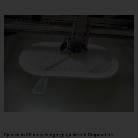
Grooving
Hand tools
Hạt insert
Machine accessories
Rapid_drill_(U-drill)
Tool holder
Tool holder with coolant
Dịch vụ in 3D chuyên nghiệp tại ViHoth Corporation