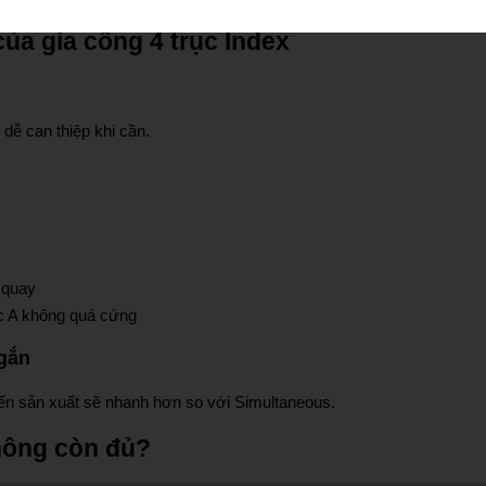
của gia công 4 trục Index
dễ can thiệp khi cần.
 quay
c A không quá cứng
ngắn
 đến sản xuất sẽ nhanh hơn so với Simultaneous.
không còn đủ?