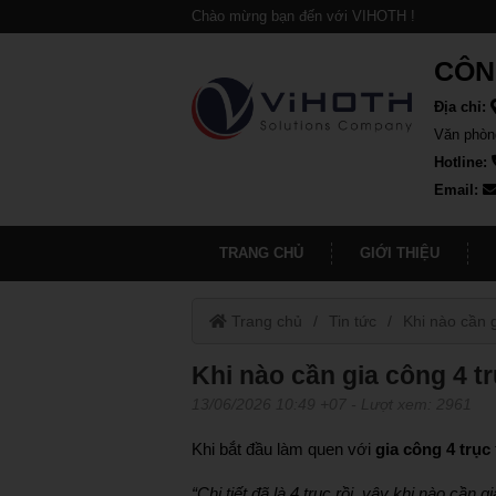
Chào mừng bạn đến với VIHOTH !
CÔN
Địa chỉ:
Văn phòn
Hotline:
Email:
TRANG CHỦ
GIỚI THIỆU
Trang chủ
Tin tức
Khi nào cần 
Khi nào cần gia công 4 t
13/06/2026 10:49 +07
- Lượt xem: 2961
Khi bắt đầu làm quen với
gia công 4 trục
“Chi tiết đã là 4 trục rồi, vậy khi nào cần