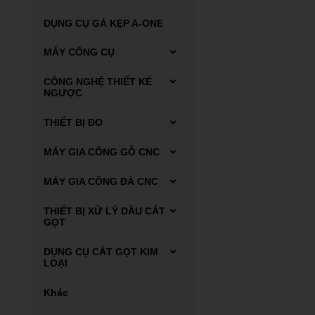
DỤNG CỤ GÁ KẸP A-ONE
MÁY CÔNG CỤ
Máy tiện
CÔNG NGHỆ THIẾT KẾ
NGƯỢC
Máy Scan 3D FARO
THIẾT BỊ ĐO
Dụng cụ đo Mitutoyo
MÁY GIA CÔNG GỖ CNC
Thiết bị đo kiểm
Máy phay gỗ CNC
MÁY GIA CÔNG ĐÁ CNC
Máy tiện gỗ CNC
Carbide end mill
THIẾT BỊ XỬ LÝ DẦU CẮT
GỌT
Thiết bị xử lý dung dịch
DỤNG CỤ CẮT GỌT KIM
tưới nguội
LOẠI
Thiết bị xử lý mạt sắt bùn
Automatic lathes
Khác
lắng