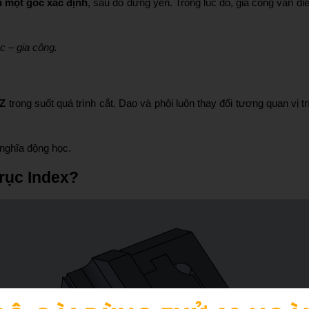
n một góc xác định
, sau đó đứng yên. Trong lúc đó, gia công vẫn diễ
c – gia công.
 Z
trong suốt quá trình cắt. Dao và phôi luôn thay đổi tương quan vị tr
 nghĩa động học.
trục Index?