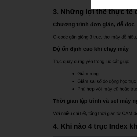
3. Những lợi thế thực tế 
Chương trình đơn giản, dễ đọc
G-code gần giống 3 trục, thợ máy dễ hiểu, 
Độ ổn định cao khi chạy máy
Trục quay đứng yên trong lúc cắt giúp:
Giảm rung
Giảm sai số do động học trục
Phù hợp với máy cũ hoặc trụ
Thời gian lập trình và set máy 
Với nhiều chi tiết, tổng thời gian từ CAM
4. Khi nào 4 trục Index 