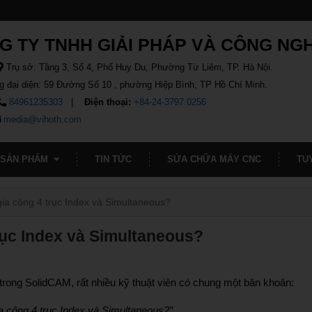
G TY TNHH GIẢI PHÁP VÀ CÔNG NG
Trụ sở: Tầng 3, Số 4, Phố Huy Du, Phường Từ Liêm, TP. Hà Nội.
g đại diện: 59 Đường Số 10 , phường Hiệp Bình, TP Hồ Chí Minh.
84961235303
Điện thoại:
+84-24-3797.0256
media@vihoth.com
SẢN PHẨM
TIN TỨC
SỬA CHỮA MÁY CNC
TU
gia công 4 trục Index và Simultaneous?
rục Index và Simultaneous?
trong SolidCAM, rất nhiều kỹ thuật viên có chung một băn khoăn:
 gia công 4 trục Index và Simultaneous?”