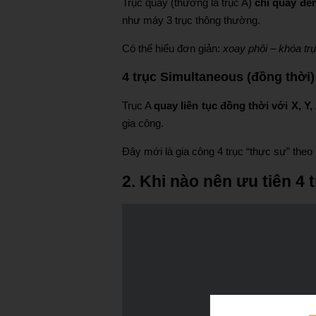
Trục quay (thường là trục A)
chỉ quay đế
như máy 3 trục thông thường.
Có thể hiểu đơn giản:
xoay phôi – khóa trụ
4 trục Simultaneous (đồng thời)
Trục A
quay liên tục đồng thời với X, Y,
gia công.
Đây mới là gia công 4 trục “thực sự” theo
2. Khi nào nên ưu tiên 4 