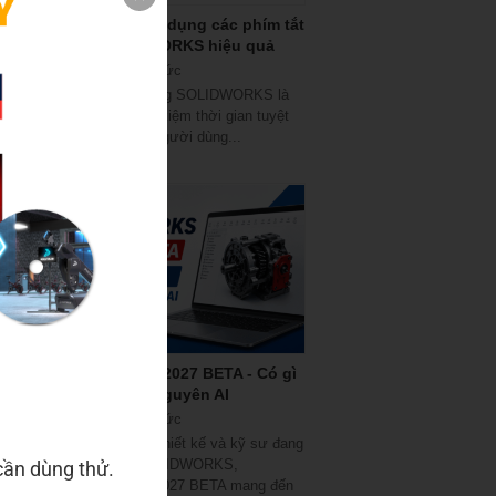
Hướng dẫn sử dụng các phím tắt
trong SOLIDWORKS hiệu quả
07/08/2026
|
Tin tức
Các phím tắt trong SOLIDWORKS là
một công cụ tiết kiệm thời gian tuyệt
vời, và hầu hết người dùng...
SOLIDWORKS 2027 BETA - Có gì
mới trong kỷ nguyên AI
03/08/2026
|
Tin tức
Đối với các nhà thiết kế và kỹ sư đang
làm việc với SOLIDWORKS,
cần dùng thử.
SOLIDWORKS 2027 BETA mang đến