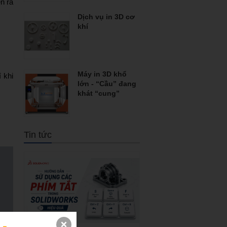
n ra
Dịch vụ in 3D cơ
khí
Máy in 3D khổ
í khi
lớn - “Cầu” đang
khát “cung”
Tin tức