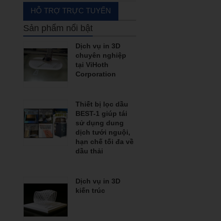
Boring bar
HỖ TRỢ TRỰC TUYẾN
Carbide end mill
Sản phẩm nổi bật
End mill with cutter
Dịch vụ in 3D
chuyên nghiệp
Grooving
tại ViHoth
Corporation
Hand tools
Hạt insert
Thiết bị lọc dầu
BEST-1 giúp tái
Machine accessories
sử dụng dung
dịch tưới nguội,
Rapid_drill_(U-drill)
hạn chế tối đa về
dầu thải
Tool holder
Tool holder with coolant
Dịch vụ in 3D
kiến trúc