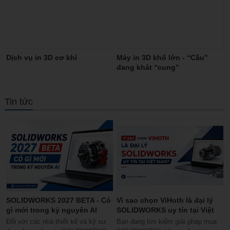
Dịch vụ in 3D cơ khí
Máy in 3D khổ lớn - “Cầu”
đang khát “cung”
Tin tức
SOLIDWORKS 2027 BETA - Có
Vì sao chọn ViHoth là đại lý
gì mới trong kỷ nguyên AI
SOLIDWORKS uy tín tại Việt
Nam?
Đối với các nhà thiết kế và kỹ sư
Bạn đang tìm kiếm giải pháp mua