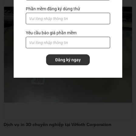
Grooving
Phần mềm đăng ký dùng thử
Hand tools
Hạt insert
Yêu cầu báo giá phần mềm
Machine accessories
Rapid_drill_(U-drill)
Đăng ký ngay
Tool holder
Tool holder with coolant
Dịch vụ in 3D chuyên nghiệp tại ViHoth Corporation