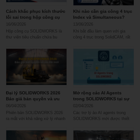
Cách khắc phục kích thước
Khi nào cần gia công 4 trục
lỗi sai trong hộp công cụ
Index và Simultaneous?
SOLIDWORKS
16/06/2026
13/06/2026
Hộp công cụ SOLIDWORKS là
Khi bắt đầu làm quen với gia
thư viện tiêu chuẩn chứa bu
công 4 trục trong SolidCAM, rất
lông, đai ốc, vòng đệm… giúp
nhiều kỹ thuật viên có chung một
người dùng...
băn...
Đại lý SOLIDWORKS 2026
Mở rộng các AI Agents
Báo giá bản quyền và ưu
trong SOLIDWORKS tại sự
đãi mới
kiện 3DEXPERIENCE World
06/04/2026
02/04/2026
Phiên bản SOLIDWORKS 2026
Các trợ lý ảo AI agents trong
ra mắt với khả năng xử lý nhanh
SOLIDWORKS mới được thiết
hơn, mô phỏng chính xác hơn và
kế để cung cấp hỗ trợ chuyên
trải nghiệm...
biệt cho các...