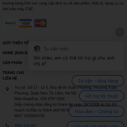
trường trong lĩnh vực cung cấp dịch vụ về sản phẩm, thiết bị, dụng cụ và
linh kiện máy CNC.
GIỚI THIỆU VỀ VIHOTH
Tư vấn viên
HOME (BẢN BACKUP – VUI LÒNG KHÔNG SỬA XÓA)
Xin chào, em có thể hỗ trợ gì cho anh 
SẢN PHẨM
chị ạ?
TRANG CHỦ
LIÊN HỆ
Tư vấn - Mua hàng
Trụ sở: Số 17 - Lô 5, Khu đô thị Xuân Phương, Phường Xuân
Phương, Quận Nam Từ Liêm, Hà Nội
Hỗ trợ Kỹ thuật
Điện thoại/Fax: 024 3797 0256
Giấy chứng nhận đăng ký thành lập ngày 18/7/2008 do Sở Kế
hoạch và Đầu tư thành phố Hà Nội cấp
Hóa đơn - Chứng từ
MST: 0102824729
0982 018 497
Liên hệ với nhân viên