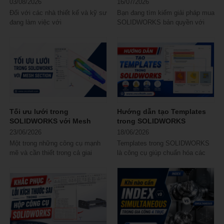
AI
Nam?
03/08/2026
16/07/2026
Đối với các nhà thiết kế và kỹ sư
Bạn đang tìm kiếm giải pháp mua
đang làm việc với
SOLIDWORKS bản quyền với
SOLIDWORKS, SOLIDWORKS
mức chi phí tối ưu và dịch vụ
2027 BETA mang đến cơ hội...
hậu mãi tốt...
Tối ưu lưới trong
Hướng dẫn tạo Templates
SOLIDWORKS với Mesh
trong SOLIDWORKS
Section
23/06/2026
18/06/2026
Một trong những công cụ mạnh
Templates trong SOLIDWORKS
mẽ và cần thiết trong cả giai
là công cụ giúp chuẩn hóa các
đoạn tiền xử lý (pre-processing)
thiết lập thiết kế, bản vẽ và lắp
lẫn hậu...
ráp ngay khi...