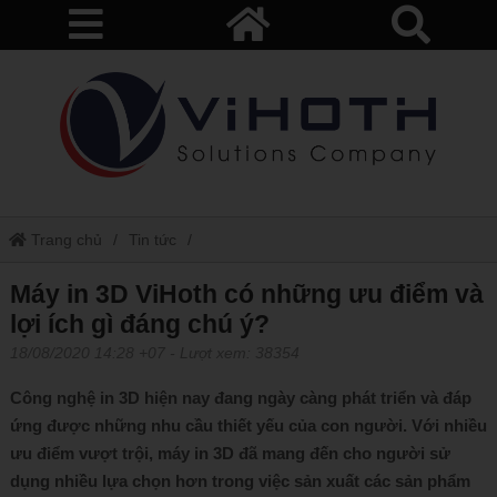
Trang chủ
Tin tức
Máy in 3D ViHoth có những ưu điểm và lợi ích gì đáng chú ý?
Máy in 3D ViHoth có những ưu điểm và
lợi ích gì đáng chú ý?
18/08/2020 14:28 +07
- Lượt xem: 38354
Công nghệ in 3D hiện nay đang ngày càng phát triển và đáp
ứng được những nhu cầu thiết yếu của con người. Với nhiều
ưu điểm vượt trội, máy in 3D đã mang đến cho người sử
dụng nhiều lựa chọn hơn trong việc sản xuất các sản phẩm