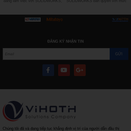
đang làm việc với SOLIDWORKS,
SOLIDWORKS bản quyền với mức
SOLIDWORKS 2027 BETA mang
chi phí tối ưu và dịch vụ hậu mãi
đến cơ hội...
tốt...
ĐĂNG KÝ NHẬN TIN
GỬI
Chúng tôi đã và đang tiếp tục khẳng định vị trí của người dẫn đầu thị