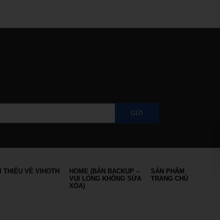
GỬI
I THIỆU VỀ VIHOTH
HOME (BẢN BACKUP –
SẢN PHẨM
VUI LÒNG KHÔNG SỬA
TRANG CHỦ
XÓA)