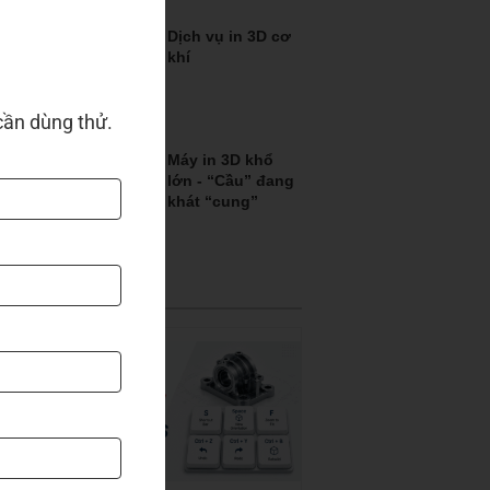
Dịch vụ in 3D cơ
khí
cần dùng thử.
Máy in 3D khổ
lớn - “Cầu” đang
khát “cung”
Tin tức