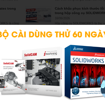
ãi tốt...
(pre-processing) lẫn hậu...
tes trong
Cách khắc phục kích thước lỗi 
trong hộp công cụ SOLIDWOR
16/06/2026
ORKS là công
Hộp công cụ SOLIDWORKS là thư v
t lập thiết kế,
tiêu chuẩn chứa bu lông, đai ốc, vòn
...
đệm… giúp người dùng...
4 trục Index
Đại lý SOLIDWORKS 2026 Báo 
bản quyền và ưu đãi mới
06/04/2026
gia công 4 trục
Phiên bản SOLIDWORKS 2026 ra m
 kỹ thuật viên
với khả năng xử lý nhanh hơn, mô
phỏng chính xác hơn và trải nghiệm.
s trong
Checklist các đại lý SOLIDWO
iện
chính hãng tại Việt Nam
27/03/2026
ong
Mua bản quyền SOLIDWORKS tại Vi
hiết kế để
Nam ở đâu uy tín? Xem ngay checkl
ệt cho các...
các đại lý SOLIDWORKS chính hãn
trong...