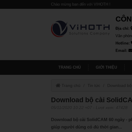
Chào mừng bạn đến với VIHOTH !
CÔN
Địa chỉ:
Văn phòn
Hotline:
Email:
TRANG CHỦ
GIỚI THIỆU
Trang chủ
Tin tức
Download bộ
Download bộ cài SolidC
05/11/2020 10:22 +07
- Lượt xem: 47428
Download bộ cài SolidCAM 60 ngày - p
giúp người dùng có đủ thời gian...