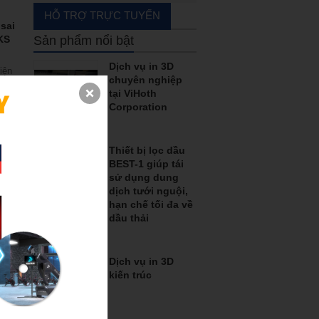
Boring bar
HỖ TRỢ TRỰC TUYẾN
sai
Carbide end mill
KS
Sản phẩm nổi bật
End mill with cutter
Dịch vụ in 3D
iện
chuyên nghiệp
g
Grooving
tại ViHoth
Corporation
giá
Hand tools
Hạt insert
Thiết bị lọc dầu
ắt
BEST-1 giúp tái
Machine accessories
sử dụng dung
..
dịch tưới nguội,
RkS
Rapid_drill_(U-drill)
hạn chế tối đa về
dầu thải
Tool holder
ệt
Tool holder with coolant
ist
Dịch vụ in 3D
g
kiến trúc