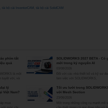
tải bộ cài InventorCAM
tải bộ cài SolidCAM
ác phím tắt
SOLIDWORKS 2027 BETA - Có g
iệu quả
mới trong kỷ nguyên AI
03/08/2026
IDWORKS là một
Đối với các nhà thiết kế và kỹ sư đ
n tuyệt vời, và
làm việc với SOLIDWORKS,
SOLIDWORKS 2027 BETA mang đế
đại lý
hội...
Tối ưu lưới trong SOLIDWORK
i Việt Nam?
với Mesh Section
23/06/2026
háp mua
Một trong những công cụ mạnh mẽ 
với mức chi
cần thiết trong cả giai đoạn tiền xử l