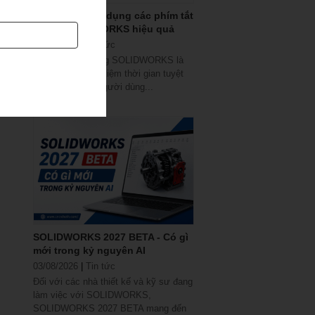
Hướng dẫn sử dụng các phím tắt
trong SOLIDWORKS hiệu quả
07/08/2026
|
Tin tức
Các phím tắt trong SOLIDWORKS là
một công cụ tiết kiệm thời gian tuyệt
vời, và hầu hết người dùng...
SOLIDWORKS 2027 BETA - Có gì
mới trong kỷ nguyên AI
03/08/2026
|
Tin tức
Đối với các nhà thiết kế và kỹ sư đang
làm việc với SOLIDWORKS,
SOLIDWORKS 2027 BETA mang đến