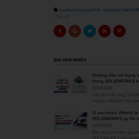
download InventorCAM
download SolidCAM
Chia sẻ
BÀI XEM NHIỀU
Hướng dẫn sử dụng c
trong SOLIDWORKS h
07/08/2026
Các phím tắt trong SOL
công cụ tiết kiệm thời gia
hầu hết người dùng...
Vì sao chọn ViHoth là 
SOLIDWORKS uy tín tạ
16/07/2026
Bạn đang tìm kiếm giải p
SOLIDWORKS bản quyền 