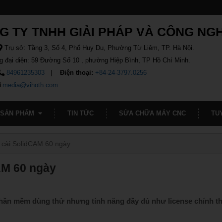
G TY TNHH GIẢI PHÁP VÀ CÔNG NG
Trụ sở: Tầng 3, Số 4, Phố Huy Du, Phường Từ Liêm, TP. Hà Nội.
g đại diện: 59 Đường Số 10 , phường Hiệp Bình, TP Hồ Chí Minh.
84961235303
Điện thoại:
+84-24-3797.0256
media@vihoth.com
SẢN PHẨM
TIN TỨC
SỬA CHỮA MÁY CNC
TU
 cài SolidCAM 60 ngày
AM 60 ngày
hần mềm dùng thử nhưng tính năng đầy đủ như license chính t