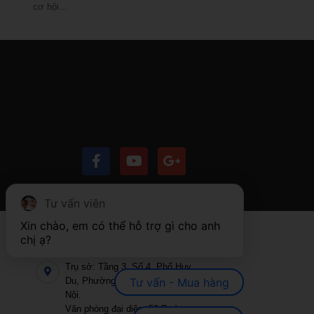
cơ hội...
Tư vấn viên
Xin chào, em có thể hỗ trợ gì cho anh 
chị ạ?
LIÊN HỆ
Trụ sở: Tầng 3, Số 4, Phố Huy
Du, Phường Từ Liêm, TP. Hà
Tư vấn - Mua hàng
Nội.
Văn phòng đại diện: 59 Đường