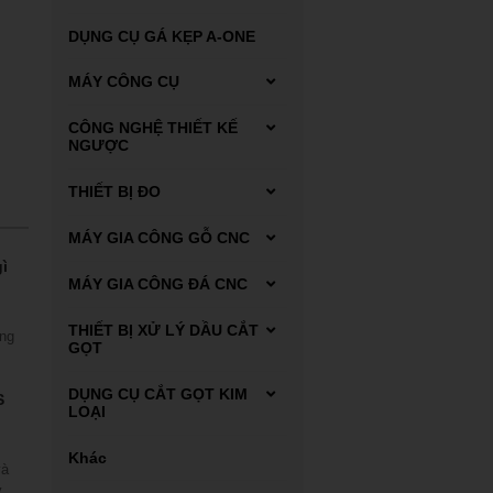
DỤNG CỤ GÁ KẸP A-ONE
MÁY CÔNG CỤ
Máy tiện
CÔNG NGHỆ THIẾT KẾ
NGƯỢC
Máy Scan 3D FARO
THIẾT BỊ ĐO
Dụng cụ đo Mitutoyo
MÁY GIA CÔNG GỖ CNC
ì
Thiết bị đo kiểm
Máy phay gỗ CNC
MÁY GIA CÔNG ĐÁ CNC
Máy tiện gỗ CNC
Carbide end mill
THIẾT BỊ XỬ LÝ DẦU CẮT
ang
GỌT
n cơ
Thiết bị xử lý dung dịch
DỤNG CỤ CẮT GỌT KIM
S
tưới nguội
LOẠI
Thiết bị xử lý mạt sắt bùn
Automatic lathes
Khác
lắng
và
ý