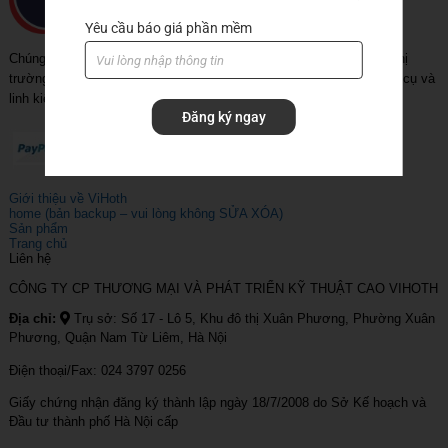
Yêu cầu báo giá phần mềm
Chúng tôi đã và đang tiếp tục khẳng định vị trí của người dẫn đầu thị
trường trong lĩnh vực cung cấp dịch vụ về sản phẩm, thiết bị, dụng cụ và
linh kiện máy CNC.
Đăng ký ngay
Giới thiệu về ViHoth
home (bản backup – vui lòng không SỬA XÓA)
Sản phẩm
Trang chủ
Liên hệ
CÔNG TY CP THƯƠNG MẠI VÀ PHÁT TRIỂN KỸ THUẬT CAO VIHOTH
Địa chỉ:
Trụ sở: Số 17 - Lô 5, Khu đô thị Xuân Phương, Phường Xuân
Phương, Quận Nam Từ Liêm, Hà Nội
Điện thoại/Fax: 024 3797 0256
Giấy chứng nhận đăng ký thành lập ngày 18/7/2008 do Sở Kế hoạch và
Đầu tư thành phố Hà Nội cấp