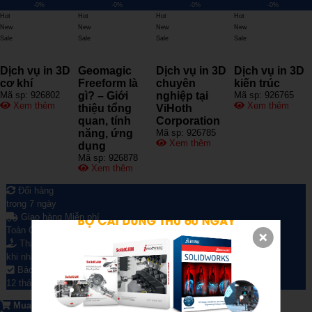
-0%
-0%
-0%
-0%
Hot
Hot
Hot
Hot
New
New
New
New
Sale
Sale
Sale
Sale
Dịch vụ in 3D
Geomagic
Dịch vụ in 3D
Dịch vụ in 3D
cơ khí
Freeform là
chuyên
kiến trúc
Mã sp: 926802
gì? – Giới
nghiệp tại
Mã sp: 926765
Xem thêm
Xem thêm
thiệu tổng
ViHoth
quan, tính
Corporation
năng, ứng
Mã sp: 926785
Xem thêm
dụng
Mã sp: 926878
Xem thêm
Đổi hàng
trong 7 ngày
Giao hàng Miễn phí
Toàn Quốc
Thanh toán
khi nhận hàng
Bảo hành VIP
12 tháng
Mua ngay