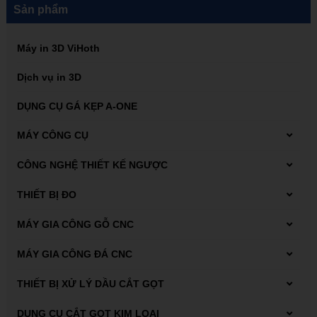
Sản phẩm
Máy in 3D ViHoth
Dịch vụ in 3D
DỤNG CỤ GÁ KẸP A-ONE
MÁY CÔNG CỤ
Máy tiện
CÔNG NGHỆ THIẾT KẾ NGƯỢC
Máy Scan 3D FARO
THIẾT BỊ ĐO
Dụng cụ đo Mitutoyo
MÁY GIA CÔNG GỖ CNC
Thiết bị đo kiểm
Máy phay gỗ CNC
MÁY GIA CÔNG ĐÁ CNC
Máy tiện gỗ CNC
Carbide end mill
THIẾT BỊ XỬ LÝ DẦU CẮT GỌT
Thiết bị xử lý dung dịch tưới nguội
DỤNG CỤ CẮT GỌT KIM LOẠI