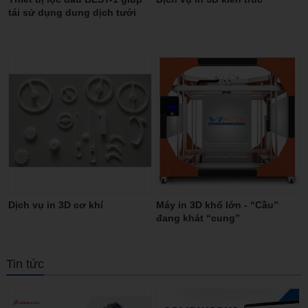
tái sử dụng dung dịch tưới
nguội, hạn chế tối đa về dầu
thải
Dịch vụ in 3D cơ khí
Máy in 3D khổ lớn - “Cầu”
đang khát “cung”
Tin tức