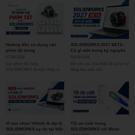
Hướng dẫn sử dụng các
SOLIDWORKS 2027 BETA -
phím tắt trong
Có gì mới trong kỷ nguyên
SOLIDWORKS hiệu quả
AI
07/08/2026
03/08/2026
Các phím tắt trong
Đối với các nhà thiết kế và kỹ sư
SOLIDWORKS là một công cụ
đang làm việc với
tiết kiệm thời gian tuyệt vời, và
SOLIDWORKS, SOLIDWORKS
hầu hết người dùng...
2027 BETA mang đến cơ hội...
Vì sao chọn ViHoth là đại lý
Tối ưu lưới trong
SOLIDWORKS uy tín tại Việt
SOLIDWORKS với Mesh
Nam?
Section