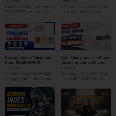
16/07/2026
23/06/2026
Bạn đang tìm kiếm giải pháp mua
Một trong những công cụ mạnh
SOLIDWORKS bản quyền với
mẽ và cần thiết trong cả giai
mức chi phí tối ưu và dịch vụ
đoạn tiền xử lý (pre-processing)
hậu mãi tốt...
lẫn hậu...
Hướng dẫn tạo Templates
Cách khắc phục kích thước
trong SOLIDWORKS
lỗi sai trong hộp công cụ
SOLIDWORKS
18/06/2026
16/06/2026
Templates trong SOLIDWORKS
Hộp công cụ SOLIDWORKS là
là công cụ giúp chuẩn hóa các
thư viện tiêu chuẩn chứa bu
thiết lập thiết kế, bản vẽ và lắp
lông, đai ốc, vòng đệm… giúp
ráp ngay khi...
người dùng...