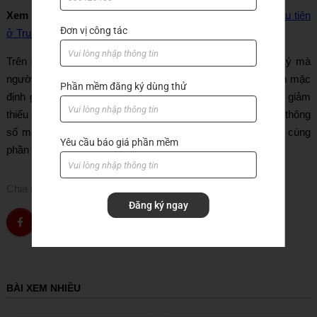
Xem thêm:
Trung tâm công nghệ SolidCAM kiểu Swiss đầu tiên
Đơn vị công tác
ở Trung Quốc
Trên đây là một số các thông số cơ bản
CNC ViHoth
gợi ý mà
người dùng hay sử dụng. Việc thiết lập các thông số này làm mặc
Phần mềm đăng ký dùng thử
định giúp người dùng tiết kiệm được thời gian lập trình và giảm
thiểu sai hỏng trong quá trình làm việc. Với cách điều chỉnh thông
số mặc định chắc hẳn sẽ giúp bạn làm việc hiệu quả hơn cùng
Yêu cầu báo giá phần mềm
phần mềm SolidCAM.
Chia sẻ
Đăng ký ngay
BÀI XEM NHIỀU