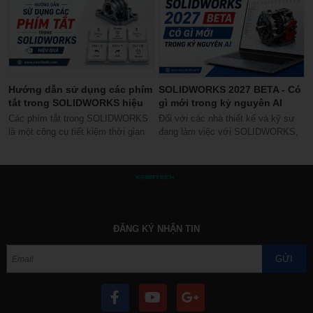
Hướng dẫn sử dụng các phím
SOLIDWORKS 2027 BETA - Có
tắt trong SOLIDWORKS hiệu
gì mới trong kỷ nguyên AI
quả
Các phím tắt trong SOLIDWORKS
Đối với các nhà thiết kế và kỹ sư
là một công cụ tiết kiệm thời gian
đang làm việc với SOLIDWORKS,
tuyệt vời, và hầu hết người dùng...
SOLIDWORKS 2027 BETA mang
đến cơ hội...
ĐĂNG KÝ NHẬN TIN
GỬI