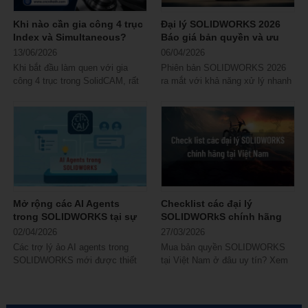
Khi nào cần gia công 4 trục
Đại lý SOLIDWORKS 2026
Index và Simultaneous?
Báo giá bản quyền và ưu
đãi mới
13/06/2026
06/04/2026
Khi bắt đầu làm quen với gia
Phiên bản SOLIDWORKS 2026
công 4 trục trong SolidCAM, rất
ra mắt với khả năng xử lý nhanh
nhiều kỹ thuật viên có chung một
hơn, mô phỏng chính xác hơn và
băn...
trải nghiệm...
Mở rộng các AI Agents
Checklist các đại lý
trong SOLIDWORKS tại sự
SOLIDWORkS chính hãng
kiện 3DEXPERIENCE World
tại Việt Nam
02/04/2026
27/03/2026
Các trợ lý ảo AI agents trong
Mua bản quyền SOLIDWORKS
SOLIDWORKS mới được thiết
tại Việt Nam ở đâu uy tín? Xem
kế để cung cấp hỗ trợ chuyên
ngay checklist các đại lý
biệt cho các...
SOLIDWORKS chính hãng
trong...