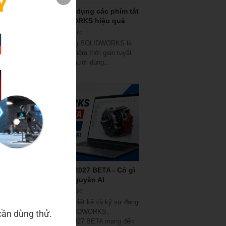
Hướng dẫn sử dụng các phím tắt
trong SOLIDWORKS hiệu quả
07/08/2026
|
Tin tức
Các phím tắt trong SOLIDWORKS là
một công cụ tiết kiệm thời gian tuyệt
vời, và hầu hết người dùng...
SOLIDWORKS 2027 BETA - Có gì
mới trong kỷ nguyên AI
03/08/2026
|
Tin tức
Đối với các nhà thiết kế và kỹ sư đang
làm việc với SOLIDWORKS,
cần dùng thử.
SOLIDWORKS 2027 BETA mang đến