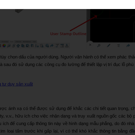
ằng tùy chọn dấu của người dùng. Người vận hành có thể xem phác thả
 sau đó sử dụng các công cụ đo lường để thiết lập vị trí đục lỗ phù
 tư duy sản xuất
ợc ánh xạ có thể được sử dụng để khắc các chi tiết quan trọng, c
ty, v.v., hữu ích cho việc nhận dạng và truy xuất nguồn gốc các bộ 
ữu ích để cung cấp thông tin này về hình dạng mẫu phẳng, do đó nhà
im loại tấm trước khi gấp lại, vì có thể khó khắc thông tin bằng đầ