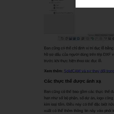
Bạn cũng có thể chỉ định vị trí đục lỗ b
hồ sơ dấu của người dùng trên tệp DXF và
trước khi thực hiện thao tác đục lỗ.
Xem thêm
:
SolidCAM và sự thay đổi trong
Các thực thể được ánh xạ
Bạn cũng có thể bao gồm các thực thể đư
hạn như số bộ phận, số dự án, logo công 
kim loại tấm. Điều này có thể đặc biệt h
xuất có thể thêm thông tin này vào phôi k