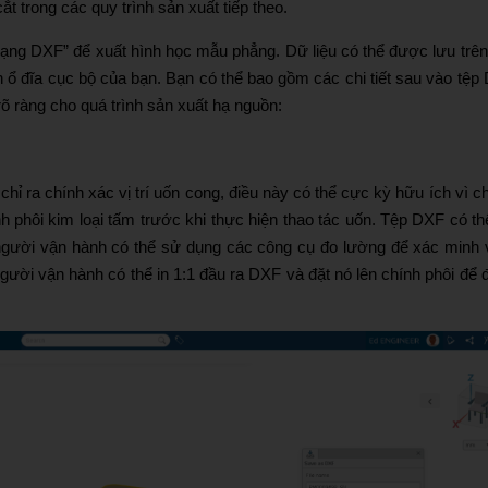
t trong các quy trình sản xuất tiếp theo.
ạng DXF” để xuất hình học mẫu phẳng. Dữ liệu có thể được lưu trên
ổ đĩa cục bộ của bạn. Bạn có thể bao gồm các chi tiết sau vào tệp
rõ ràng cho quá trình sản xuất hạ nguồn:
ỉ ra chính xác vị trí uốn cong, điều này có thể cực kỳ hữu ích vì c
ỉnh phôi kim loại tấm trước khi thực hiện thao tác uốn. Tệp DXF có th
ười vận hành có thể sử dụng các công cụ đo lường để xác minh vị
ười vận hành có thể in 1:1 đầu ra DXF và đặt nó lên chính phôi để 