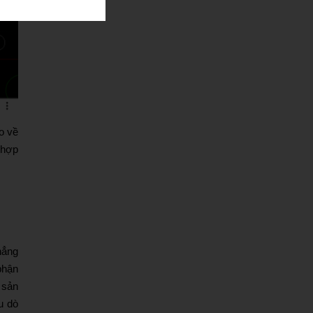
o về
 hợp
hẳng
phận
 sản
u dò