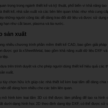
uan trọng trong ngành thiết kế và kỹ thuật, phổ biến vì khả năng tạo 
hà thiết kế, nhà sản xuất và các bên liên quan khác như nhà cung cấ
p những người cộng tác dễ dàng trao đổi dữ liệu và được sử dụng 
ng hạn như cắt laser, plasma và tia nước.
o sản xuất
ong nhiều chương trình phần mềm thiết kế CAD, bao gồm giải pháp t
còn được gọi là xSheetMetal, bao gồm khả năng xuất dữ liệu DXF và
o tệp.
dựa trên trình duyệt và cho phép người dùng thiết kế hiệu quả các t
sản xuất.
tùy chọn hữu ích giúp các nhà thiết kế kim loại tấm dễ dàng chia 
rở nên dễ dàng hơn nhiều cho các bên liên quan.
g mô hình kim loại tấm 3D có thể được làm phẳng để tạo ra hình 
uất dưới dạng hình học 2D theo định dạng tệp DXF, có thể được sử 