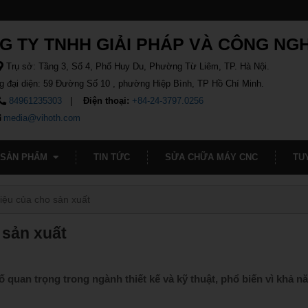
G TY TNHH GIẢI PHÁP VÀ CÔNG NG
Trụ sở: Tầng 3, Số 4, Phố Huy Du, Phường Từ Liêm, TP. Hà Nội.
g đại diện: 59 Đường Số 10 , phường Hiệp Bình, TP Hồ Chí Minh.
84961235303
Điện thoại:
+84-24-3797.0256
media@vihoth.com
SẢN PHẨM
TIN TỨC
SỬA CHỮA MÁY CNC
TU
liệu của cho sản xuất
 sản xuất
ố quan trọng trong ngành thiết kế và kỹ thuật, phổ biến vì khả n