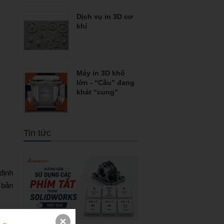
Dịch vụ in 3D cơ
khí
Máy in 3D khổ
lớn - “Cầu” đang
khát “cung”
Tin tức
định
 bản