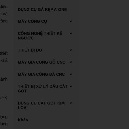
điều
DỤNG CỤ GÁ KẸP A-ONE
p và
rộng
MÁY CÔNG CỤ
Máy tiện
CÔNG NGHỆ THIẾT KẾ
NGƯỢC
Máy Scan 3D FARO
THIẾT BỊ ĐO
hiết
 khả
Dụng cụ đo Mitutoyo
MÁY GIA CÔNG GỖ CNC
Thiết bị đo kiểm
Máy phay gỗ CNC
MÁY GIA CÔNG ĐÁ CNC
hành
Máy tiện gỗ CNC
Carbide end mill
THIẾT BỊ XỬ LÝ DẦU CẮT
GỌT
sẻ ý
Thiết bị xử lý dung dịch
DỤNG CỤ CẮT GỌT KIM
tưới nguội
LOẠI
dạng
Thiết bị xử lý mạt sắt bùn
Automatic lathes
Khác
lắng
dụng