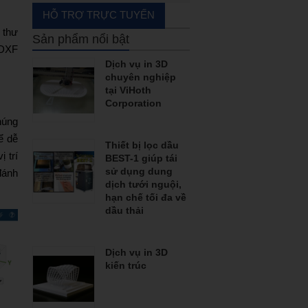
Boring bar
HỖ TRỢ TRỰC TUYẾN
Carbide end mill
 thư
Sản phẩm nổi bật
 DXF
End mill with cutter
Dịch vụ in 3D
chuyên nghiệp
Grooving
tại ViHoth
Corporation
Hand tools
húng
Hạt insert
ể dễ
Thiết bị lọc dầu
 trí
BEST-1 giúp tái
Machine accessories
sử dụng dung
đánh
dịch tưới nguội,
Rapid_drill_(U-drill)
hạn chế tối đa về
dầu thải
Tool holder
Tool holder with coolant
Dịch vụ in 3D
kiến trúc