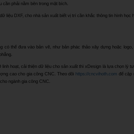
u cần phải nằm bên trong mặt bích.
 liệu DXF, cho nhà sản xuất biết vị trí cần khắc thông tin hình học 
ng có thể đưa vào bản vẽ, như bản phác thảo xây dựng hoặc logo, 
phẳng.
inh hoạt, cải thiện dữ liệu cho sản xuất thì xDesign là lựa chọn lý t
lượng cao cho gia công CNC. Theo dõi
https://cncvihoth.com
để cập 
ến cho ngành gia công CNC.