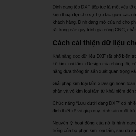
Định dạng tệp DXF tiếp tục là một yếu tố q
kiện thuận lợi cho sự hợp tác giữa các n
khách hàng. Định dạng mở của nó cho phé
rãi trong các quy trình gia công CNC, chẳ
Cách cải thiện dữ liệu ch
Khả năng đọc dữ liệu DXF rất phổ biến tr
kế kim loại tấm xDesign của chúng tôi, 
năng đưa thông tin sản xuất quan trọng và
Giải pháp kim loại tấm xDesign hoàn toàn 
phần và vỏ kim loại tấm từ khái niệm đến 
Chức năng “Lưu dưới dạng DXF” có nhiều 
định thiết kế và giúp quy trình sản xuất t
Nguyên lý hoạt động của nó là hình dạn
trống của bộ phận kim loại tấm, sau đó x