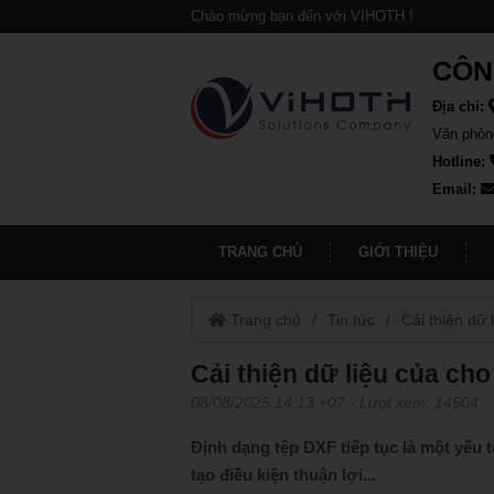
Chào mừng bạn đến với VIHOTH !
CÔN
Địa chỉ:
Văn phòn
Hotline:
Email:
TRANG CHỦ
GIỚI THIỆU
Trang chủ
Tin tức
Cải thiện dữ 
Cải thiện dữ liệu của cho
08/08/2025 14:13 +07
- Lượt xem: 14504
Định dạng tệp DXF tiếp tục là một yếu t
tạo điều kiện thuận lợi...