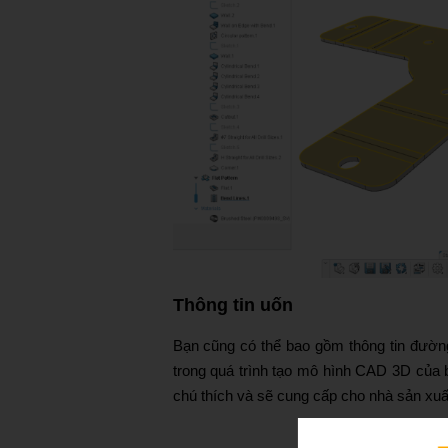
Thông tin uốn
Bạn cũng có thể bao gồm thông tin đườn
trong quá trình tạo mô hình CAD 3D của b
chú thích và sẽ cung cấp cho nhà sản xuấ