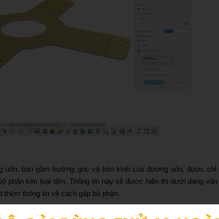
g uốn, bao gồm hướng, góc và bán kính của đường uốn, được chỉ 
ộ phận kim loại tấm. Thông tin này sẽ được hiển thị dưới dạng văn
t thêm thông tin về cách gấp bộ phận.