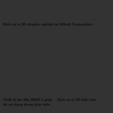
Dịch vụ in 3D chuyên nghiệp tại ViHoth Corporation
Thiết bị lọc dầu BEST-1 giúp
Dịch vụ in 3D kiến trúc
tái sử dụng dung dịch tưới
nguội, hạn chế tối đa về dầu