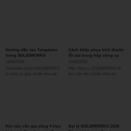
mức chi phí tối ưu và dịch vụ
đoạn tiền xử lý (pre-processing)
hậu mãi tốt...
lẫn hậu...
Hướng dẫn tạo Templates
Cách khắc phục kích thước
trong SOLIDWORKS
lỗi sai trong hộp công cụ
SOLIDWORKS
18/06/2026
16/06/2026
Templates trong SOLIDWORKS
Hộp công cụ SOLIDWORKS là
là công cụ giúp chuẩn hóa các
thư viện tiêu chuẩn chứa bu
thiết lập thiết kế, bản vẽ và lắp
lông, đai ốc, vòng đệm… giúp
ráp ngay khi...
người dùng...
Khi nào cần gia công 4 trục
Đại lý SOLIDWORKS 2026