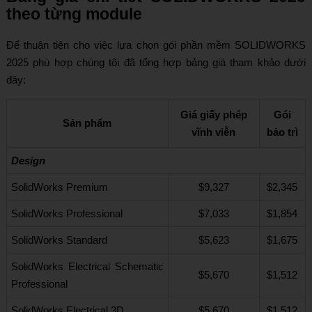
theo từng module
Để thuận tiện cho việc lựa chọn gói phần mềm SOLIDWORKS
2025 phù hợp chúng tôi đã tổng hợp bảng giá tham khảo dưới
đây:
Giá giấy phép
Gói
Sản phẩm
vĩnh viễn
bảo trì
Design
SolidWorks Premium
$9,327
$2,345
SolidWorks Professional
$7,033
$1,854
SolidWorks Standard
$5,623
$1,675
SolidWorks Electrical Schematic
$5,670
$1,512
Professional
SolidWorks Electrical 3D
$5,670
$1,512