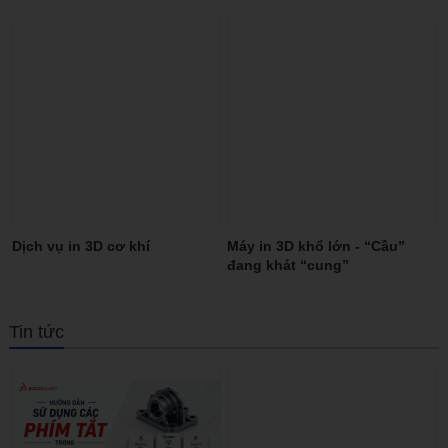
thải
Dịch vụ in 3D cơ khí
Máy in 3D khổ lớn - “Cầu”
đang khát “cung”
Tin tức