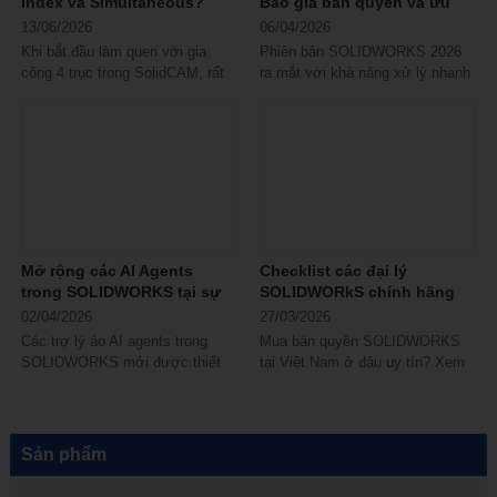
Index và Simultaneous?
Báo giá bản quyền và ưu
đãi mới
13/06/2026
06/04/2026
Khi bắt đầu làm quen với gia
Phiên bản SOLIDWORKS 2026
công 4 trục trong SolidCAM, rất
ra mắt với khả năng xử lý nhanh
nhiều kỹ thuật viên có chung một
hơn, mô phỏng chính xác hơn và
băn...
trải nghiệm...
Mở rộng các AI Agents
Checklist các đại lý
trong SOLIDWORKS tại sự
SOLIDWORkS chính hãng
kiện 3DEXPERIENCE World
tại Việt Nam
02/04/2026
27/03/2026
Các trợ lý ảo AI agents trong
Mua bản quyền SOLIDWORKS
SOLIDWORKS mới được thiết
tại Việt Nam ở đâu uy tín? Xem
kế để cung cấp hỗ trợ chuyên
ngay checklist các đại lý
biệt cho các...
SOLIDWORKS chính hãng
trong...
Sản phẩm