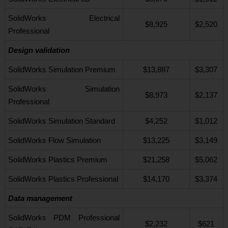
SolidWorks Electrical
$8,925
$2,520
Professional
Design validation
SolidWorks Simulation Premium
$13,887
$3,307
SolidWorks Simulation
$8,973
$2,137
Professional
SolidWorks Simulation Standard
$4,252
$1,012
SolidWorks Flow Simulation
$13,225
$3,149
SolidWorks Plastics Premium
$21,258
$5,062
SolidWorks Plastics Professional
$14,170
$3,374
Data management
SolidWorks PDM Professional
$2,232
$621