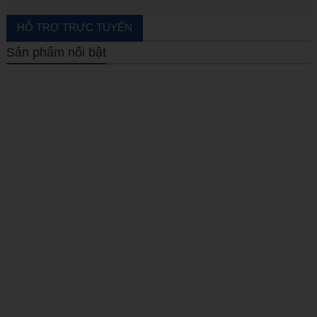
Boring bar
HỖ TRỢ TRỰC TUYẾN
Carbide end mill
Sản phẩm nổi bật
End mill with cutter
Grooving
Hand tools
Hạt insert
Machine accessories
Rapid_drill_(U-drill)
Tool holder
Tool holder with coolant