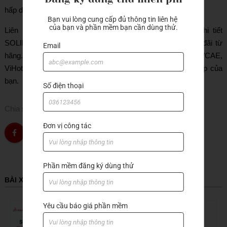
hấp dẫn.
Bạn vui lòng cung cấp đủ thông tin liên hệ 
của bạn và phần mềm bạn cần dùng thử.
Liên hệ ngay với ViHoth Solutions để nhận bảng giá chi tiết
SOLIDWORKS 2025 chính xác nhất kèm theo nhiều ưu đãi từ
Email
hãng. Với nhiều năm kinh nghiệm trong lĩnh vực CAD/CAM/CAE,
ViHoth cam kết mang lại giải pháp tối ưu cho doanh nghiệp của
bạn.
Số điện thoại
Chia sẻ
Đơn vị công tác
Phần mềm đăng ký dùng thử
BÀI XEM NHIỀU
Yêu cầu báo giá phần mềm