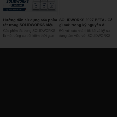
Hướng dẫn sử dụng các phím
SOLIDWORKS 2027 BETA - Có
tắt trong SOLIDWORKS hiệu
gì mới trong kỷ nguyên AI
quả
Các phím tắt trong SOLIDWORKS
Đối với các nhà thiết kế và kỹ sư
là một công cụ tiết kiệm thời gian
đang làm việc với SOLIDWORKS,
tuyệt vời, và hầu hết người dùng...
SOLIDWORKS 2027 BETA mang
đến cơ hội...