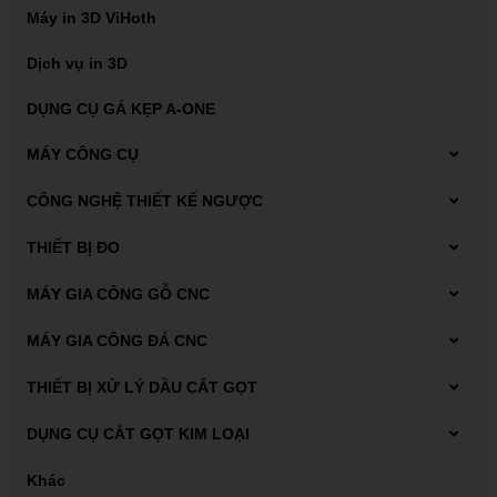
Máy in 3D ViHoth
Dịch vụ in 3D
DỤNG CỤ GÁ KẸP A-ONE
MÁY CÔNG CỤ
Máy tiện
CÔNG NGHỆ THIẾT KẾ NGƯỢC
Máy Scan 3D FARO
THIẾT BỊ ĐO
Dụng cụ đo Mitutoyo
MÁY GIA CÔNG GỖ CNC
Thiết bị đo kiểm
Máy phay gỗ CNC
MÁY GIA CÔNG ĐÁ CNC
Máy tiện gỗ CNC
Carbide end mill
THIẾT BỊ XỬ LÝ DẦU CẮT GỌT
Thiết bị xử lý dung dịch tưới nguội
DỤNG CỤ CẮT GỌT KIM LOẠI
Thiết bị xử lý mạt sắt bùn lắng
Automatic lathes
Khác