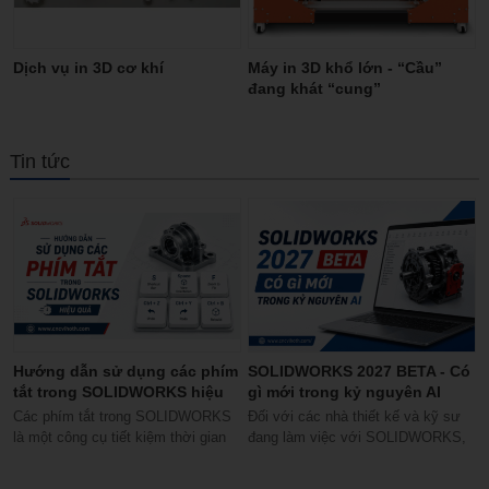
Dịch vụ in 3D cơ khí
Máy in 3D khổ lớn - “Cầu”
đang khát “cung”
Tin tức
Hướng dẫn sử dụng các phím
SOLIDWORKS 2027 BETA - Có
tắt trong SOLIDWORKS hiệu
gì mới trong kỷ nguyên AI
quả
Các phím tắt trong SOLIDWORKS
Đối với các nhà thiết kế và kỹ sư
là một công cụ tiết kiệm thời gian
đang làm việc với SOLIDWORKS,
tuyệt vời, và hầu hết người dùng...
SOLIDWORKS 2027 BETA mang
đến cơ hội...