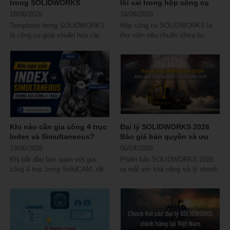
trong SOLIDWORKS
lỗi sai trong hộp công cụ
SOLIDWORKS
18/06/2026
16/06/2026
Templates trong SOLIDWORKS
Hộp công cụ SOLIDWORKS là
là công cụ giúp chuẩn hóa các
thư viện tiêu chuẩn chứa bu
thiết lập thiết kế, bản vẽ và lắp
lông, đai ốc, vòng đệm… giúp
ráp ngay khi...
người dùng...
Khi nào cần gia công 4 trục
Đại lý SOLIDWORKS 2026
Index và Simultaneous?
Báo giá bản quyền và ưu
đãi mới
13/06/2026
06/04/2026
Khi bắt đầu làm quen với gia
Phiên bản SOLIDWORKS 2026
công 4 trục trong SolidCAM, rất
ra mắt với khả năng xử lý nhanh
nhiều kỹ thuật viên có chung một
hơn, mô phỏng chính xác hơn và
băn...
trải nghiệm...