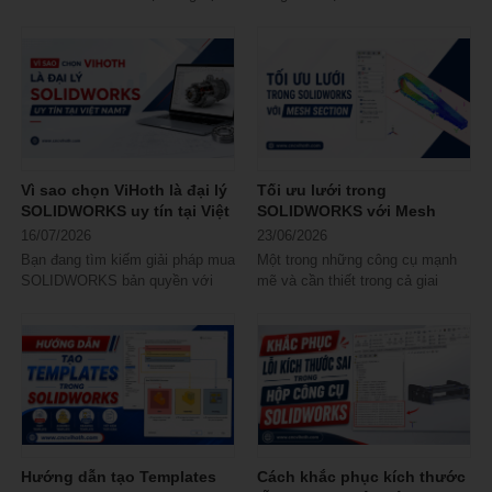
tiết kiệm thời gian tuyệt vời, và
SOLIDWORKS, SOLIDWORKS
hầu hết người dùng...
2027 BETA mang đến cơ hội...
Vì sao chọn ViHoth là đại lý
Tối ưu lưới trong
SOLIDWORKS uy tín tại Việt
SOLIDWORKS với Mesh
Nam?
Section
16/07/2026
23/06/2026
Bạn đang tìm kiếm giải pháp mua
Một trong những công cụ mạnh
SOLIDWORKS bản quyền với
mẽ và cần thiết trong cả giai
mức chi phí tối ưu và dịch vụ
đoạn tiền xử lý (pre-processing)
hậu mãi tốt...
lẫn hậu...
Hướng dẫn tạo Templates
Cách khắc phục kích thước