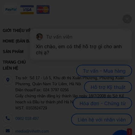
GIỚI THIỆU VỀ VIHOTH
Tư vấn viên
HOME (BẢN BACKUP – VUI LÒNG KHÔNG SỬA XÓA)
Xin chào, em có thể hỗ trợ gì cho anh 
SẢN PHẨM
chị ạ?
TRANG CHỦ
LIÊN HỆ
Tư vấn - Mua hàng
Trụ sở: Số 17 - Lô 5, Khu đô thị Xuân Phương, Phường Xuân
Phương, Quận Nam Từ Liêm, Hà Nội
Hỗ trợ Kỹ thuật
Điện thoại/Fax: 024 3797 0256
Giấy chứng nhận đăng ký thành lập ngày 18/7/2008 do Sở Kế
hoạch và Đầu tư thành phố Hà Nội cấp
Hóa đơn - Chứng từ
MST: 0102824729
0982 018 497
Liên hệ với nhân viên
media@vihoth.com
1