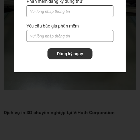
Phần mềm đăng ký dùng thử
Hạt insert
Machine accessories
Yêu cầu báo giá phần mềm
Rapid_drill_(U-drill)
Tool holder
Đăng ký ngay
Tool holder with coolant
Dịch vụ in 3D chuyên nghiệp tại ViHoth Corporation