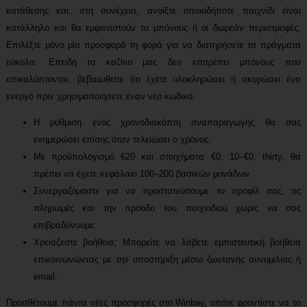
κατάθεσης και, στη συνέχεια, ανοίξτε οποιοδήποτε παιχνίδι είναι
κατάλληλο και θα εμφανιστούν το μπόνους ή οι δωρεάν περιστροφές.
Επιλέξτε μόνο μία προσφορά τη φορά για να διατηρήσετε τα πράγματα
εύκολα. Επειδή το καζίνο μας δεν επιτρέπει μπόνους που
επικαλύπτονται, βεβαιωθείτε ότι έχετε ολοκληρώσει ή ακυρώσει ένα
ενεργό πριν χρησιμοποιήσετε έναν νέο κωδικό.
Η ρύθμιση ενός χρονοδιακόπτη αναπαραγωγής θα σας
ενημερώσει επίσης όταν τελειώσει ο χρόνος.
Με προϋπολογισμό €20 και στοιχήματα €0, 10–€0, thirty, θα
πρέπει να έχετε κεφάλαιο 100–200 βασικών μονάδων.
Συνεργαζόμαστε για να προστατεύσουμε το προφίλ σας, τις
πληρωμές και την πρόοδο του παιχνιδιού χωρίς να σας
επιβραδύνουμε.
Χρειάζεστε βοήθεια; Μπορείτε να λάβετε εμπιστευτική βοήθεια
επικοινωνώντας με την υποστήριξη μέσω ζωντανής συνομιλίας ή
email.
Προσθέτουμε πάντα νέες προσφορές στο Winbay, οπότε φροντίστε να το