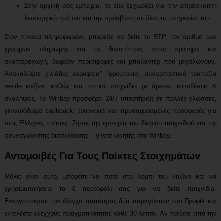
Στην αρχική σας εμπειρία, το site ξεχωρίζει για την απρόσκοπτη
λειτουργικότητά του και την πρόσβαση σε όλες τις υπηρεσίες του.
Στον πίνακα πληροφοριών, μπορείτε να δείτε το RTP, τον αριθμό των
γραμμών πληρωμής και τις δυνατότητες όπως κράτημα και
αναπαραγωγή, δωρεάν περιστροφές και μπαλαντέρ που μεγαλώνουν.
Ανακαλύψτε χιλιάδες κορυφαία” “φρουτάκια, συναρπαστικά τραπέζια
reside καζίνο, καθώς και τοπικά παιχνίδια με άμεσες καταθέσεις &
αναλήψεις. Το Winbay προσφέρει 24/7 υποστήριξη σε πολλές γλώσσες,
γενναιόδωρα cashback, τουρνουά και προσαρμοσμένες προσφορές για
τους Έλληνες παίκτες. Ζήστε την εμπειρία του δίκαιου παιχνιδιού και της
ασυναγώνιστης διασκέδασης – γίνετε νικητής στο Winbay.
Ανταμοιβές Για Τους Παίκτες Στοιχημάτων
Μόλις γίνει αυτό, μπορείτε να πάτε στο λόμπι του καζίνο και να
χρησιμοποιήσετε το € πορτοφόλι σας για να δείτε παιχνίδια.
Ενεργοποιήστε τον έλεγχο ταυτότητας δύο παραγόντων στο Προφίλ και
εκτελέστε ελέγχους πραγματικότητας κάθε 30 λεπτά. Αν παίζετε από την