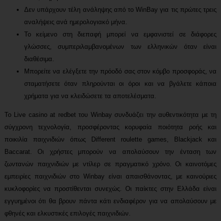
Δεν υπάρχουν τέλη ανάληψης από το WinBay για τις πρώτες τρεις
αναλήψεις ανά ημερολογιακό μήνα.
Το κείμενο στη διεπαφή μπορεί να εμφανιστεί σε διάφορες
γλώσσες, συμπεριλαμβανομένων των ελληνικών όταν είναι
διαθέσιμα.
Μπορείτε να ελέγξετε την πρόοδό σας στον κόμβο προσφοράς, να
σταματήσετε όταν πληρούνται οι όροι και να βγάλετε κάποια
χρήματα για να κλειδώσετε τα αποτελέσματα.
Το Live casino at redbet του Winbay συνδυάζει την αυθεντικότητα με τη
σύγχρονη τεχνολογία, προσφέροντας κορυφαία ποιότητα ροής και
ποικιλία παιχνιδιών όπως Different roulette games, Blackjack και
Baccarat. Οι χρήστες μπορούν να απολαύσουν την ένταση των
ζωντανών παιχνιδιών με ντίλερ σε πραγματικό χρόνο. Οι καινοτόμες
εμπειρίες παιχνιδιών στο Winbay είναι απαισθάνοντας, με καινούριες
κυκλοφορίες να προστίθενται συνεχώς. Οι παίκτες στην Ελλάδα είναι
εγγυημένοι ότι θα βρουν πάντα κάτι ενδιαφέρον για να απολαύσουν με
φθηνές και ελκυστικές επιλογές παιχνιδιών.