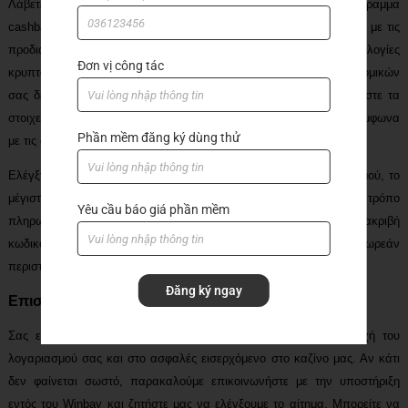
Λάβετε επιστροφή χρημάτων κάθε εβδομάδα με το ειδικό μας πρόγραμμα
cashback για κανονικούς παίκτες. Ναι, το Winbay συμμορφώνεται με τις
προδιαγραφές της ΕΕΕΠ και χρησιμοποιεί σύγχρονες τεχνολογίες
Đơn vị công tác
κρυπτογράφησης για την προστασία των προσωπικών και οικονομικών
σας δεδομένων. Απλά πατήστε το κουμπί ‘Εγγραφή’, συμπληρώστε τα
στοιχεία σας και ολοκληρώστε την επαλήθευση λογαριασμού σύμφωνα
Phần mềm đăng ký dùng thử
με τις οδηγίες.
Ελέγξτε το ελάχιστο της κατάθεσης €, τις απαιτήσεις στοιχηματισμού, το
μέγιστο στοίχημα και την ημερομηνία λήξης. Επιλέξτε έναν τρόπο
Yêu cầu báo giá phần mềm
πληρωμής στο ταμείο και, στη συνέχεια, πληκτρολογήστε τον ακριβή
κωδικό στο πεδίο Κωδικός μπόνους. Η ισορροπία και οι δωρεάν
περιστροφές θα εμφανιστούν μετά από σύντομο χρονικό διάστημα.
Đăng ký ngay
Επιστροφή Μετρητών
Σας ενημερώνουμε για την κατάσταση KYC μόνο στην περιοχή του
λογαριασμού σας και στο ασφαλές εισερχόμενο στο καζίνο μας. Αν κάτι
δεν φαίνεται σωστό, παρακαλούμε επικοινωνήστε με την υποστήριξη
εντός του Winbay και ζητήστε μας να ελέγξουμε το αίτημα. Μπορείτε να