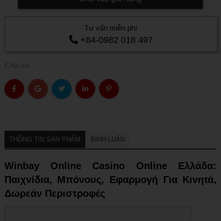
Tư vấn miễn phí
+84-0982 018 497
Chia sẻ
THÔNG TIN SẢN PHẨM
BÌNH LUẬN
Winbay Online Casino Online Ελλάδα:
Παιχνίδια, Μπόνους, Εφαρμογή Για Κινητά,
Δωρεάν Περιστροφές