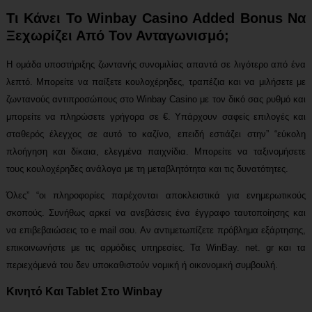
Τι Κάνει Το Winbay Casino Added Bonus Να
Ξεχωρίζει Από Τον Ανταγωνισμό;
Η ομάδα υποστήριξης ζωντανής συνομιλίας απαντά σε λιγότερο από ένα
λεπτό. Μπορείτε να παίξετε κουλοχέρηδες, τραπέζια και να μιλήσετε με
ζωντανούς αντιπροσώπους στο Winbay Casino με τον δικό σας ρυθμό και
μπορείτε να πληρώσετε γρήγορα σε €. Υπάρχουν σαφείς επιλογές και
σταθερός έλεγχος σε αυτό το καζίνο, επειδή εστιάζει στην” “εύκολη
πλοήγηση και δίκαια, ελεγμένα παιχνίδια. Μπορείτε να ταξινομήσετε
τους κουλοχέρηδες ανάλογα με τη μεταβλητότητα και τις δυνατότητες.
Όλες” “οι πληροφορίες παρέχονται αποκλειστικά για ενημερωτικούς
σκοπούς. Συνήθως αρκεί να ανεβάσεις ένα έγγραφο ταυτοποίησης και
να επιβεβαιώσεις το e mail σου. Αν αντιμετωπίζετε πρόβλημα εξάρτησης,
επικοινωνήστε με τις αρμόδιες υπηρεσίες. Τα WinBay. net. gr και τα
περιεχόμενά του δεν υποκαθιστούν νομική ή οικονομική συμβουλή.
Κινητό Και Tablet Στο Winbay