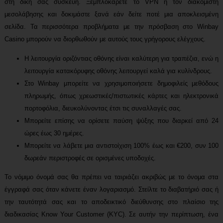
στη δική σας συσκευή. Ξεμπλοκάρετε το VPN ή τον διακομιστή
μεσολάβησης και δοκιμάστε ξανά εάν δείτε ποτέ μια αποκλεισμένη
σελίδα. Τα περισσότερα προβλήματα με την πρόσβαση στο Winbay
Casino μπορούν να διορθωθούν με αυτούς τους γρήγορους ελέγχους.
Η λειτουργία οριζόντιας οθόνης είναι καλύτερη για τραπέζια, ενώ η
λειτουργία κατακόρυφης οθόνης λειτουργεί καλά για κυλίνδρους.
Στο Winbay μπορείτε να χρησιμοποιήσετε δημοφιλείς μεθόδους
πληρωμής, όπως χρεωστικές/πιστωτικές κάρτες και ηλεκτρονικά
πορτοφόλια, διευκολύνοντας έτσι τις συναλλαγές σας.
Μπορείτε επίσης να ορίσετε παύση ψύξης που διαρκεί από 24
ώρες έως 30 ημέρες.
Μπορείτε να λάβετε μια αντιστοίχιση 100% έως και €200, συν 100
δωρεάν περιστροφές σε ορισμένες υποδοχές.
Το νόμιμο όνομά σας θα πρέπει να ταιριάζει ακριβώς με το όνομα στα
έγγραφά σας όταν κάνετε έναν λογαριασμό. Στείλτε το διαβατήριό σας ή
την ταυτότητά σας και το αποδεικτικό διεύθυνσης στο πλαίσιο της
διαδικασίας Know Your Customer (KYC). Σε αυτήν την περίπτωση, ένα