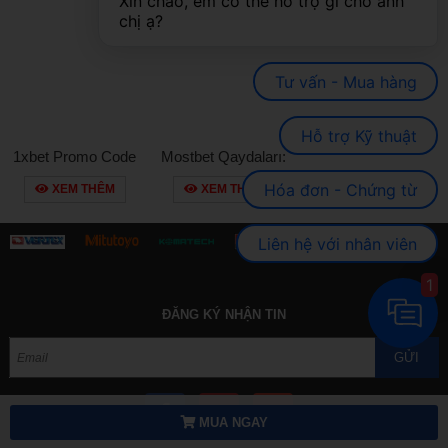
Xin chào, em có thể hỗ trợ gì cho anh 
καζίνο στην Ελλάδα;
chị ạ?
Tư vấn - Mua hàng
Hỗ trợ Kỹ thuật
1xbet Promo Code
Mostbet Qaydaları:
Bangladesh 2025
Yeni Başlayanların
Hóa đơn - Chứng từ
XEM THÊM
XEM THÊM
Claim Bonus
Zərərlərini Azaltma
Yöntemləri
Liên hệ với nhân viên
1
ĐĂNG KÝ NHẬN TIN
GỬI
MUA NGAY