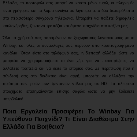
Ελλάδα, το πορτοφόλι σας μπορεί να κρατά μόνο ευρώ, οι πληρωμές
είναι γρήγορες και το λόμπι ανοίγει σε λιγότερο από δύο δευτερόλεπτα
στα περισσότερα σύγχρονα τηλέφωνα. Μπορείτε να παίξετε δημοφιλείς
κουλοχέρηδες, ζωντανά τραπέζια και άμεσα παιχνίδια στο καζίνο μας.
Όλα τα χρήματά σας παραμένουν σε ξεχωριστούς λογαριασμούς με το
Winbay, και όλες οι συναλλαγές σας περνούν από κρυπτογραφημένα
κανάλια. Όταν είστε στο τηλέφωνό σας, η διεπαφή αλλάζει ώστε να
μπορείτε να χρησιμοποιήσετε το ένα χέρι για να περιστρέψετε, να
αλλάξετε τραπέζια και να δείτε το ιστορικό σας. Σε περίπτωση που η
σύνδεσή σας στο διαδίκτυο είναι αργή, μπορείτε να αλλάξετε την
ποιότητα των ροών των ζωντανών ντίλερ μας σε HD. Τα πλευρικά
στοιχήματα επισημαίνονται επίσης σαφώς ώστε να μην ξοδεύετε
υπερβολικά.
Ποια Εργαλεία Προσφέρει Το Winbay Για
Υπεύθυνο Παιχνίδι? Τι Είναι Διαθέσιμο Στην
Ελλάδα Για Βοήθεια?