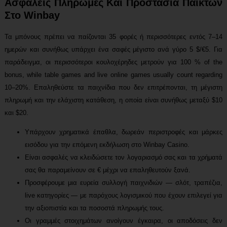
Ασφαλείς Πληρωμές Και Προστασία Παικτών
Στο Winbay
Τα μπόνους πρέπει να παίζονται 35 φορές ή περισσότερες εντός 7–14
ημερών και συνήθως υπάρχει ένα σαφές μέγιστο ανά γύρο 5 $/€5. Για
παράδειγμα, οι περισσότεροι κουλοχέρηδες μετρούν για 100 % of the
bonus, while table games and live online games usually count regarding
10–20%. Επαληθεύστε τα παιχνίδια που δεν επιτρέπονται, τη μέγιστη
πληρωμή και την ελάχιστη κατάθεση, η οποία είναι συνήθως μεταξύ $10
και $20.
Υπάρχουν χρηματικά έπαθλα, δωρεάν περιστροφές και μάρκες
εισόδου για την επόμενη εκδήλωση στο Winbay Casino.
Είναι ασφαλές να κλειδώσετε τον λογαριασμό σας και τα χρήματά
σας θα παραμείνουν σε € μέχρι να επαληθευτούν ξανά.
Προσφέρουμε μια ευρεία συλλογή παιχνιδιών — σλότ, τραπέζια,
live κατηγορίες — με παρόχους λογισμικού που έχουν επιλεγεί για
την αξιοπιστία και τα ποσοστά πληρωμής τους.
Οι γραμμές στοιχημάτων ανοίγουν έγκαιρα, οι αποδόσεις δεν