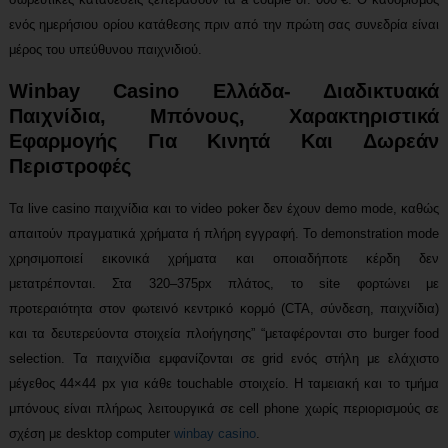
ενός ημερήσιου ορίου κατάθεσης πριν από την πρώτη σας συνεδρία είναι
μέρος του υπεύθυνου παιχνιδιού.
Winbay Casino Ελλάδα- Διαδικτυακά
Παιχνίδια, Μπόνους, Χαρακτηριστικά
Εφαρμογής Για Κινητά Και Δωρεάν
Περιστροφές
Τα live casino παιχνίδια και το video poker δεν έχουν demo mode, καθώς
απαιτούν πραγματικά χρήματα ή πλήρη εγγραφή. Το demonstration mode
χρησιμοποιεί εικονικά χρήματα και οποιαδήποτε κέρδη δεν
μετατρέπονται. Στα 320–375px πλάτος, το site φορτώνει με
προτεραιότητα στον φωτεινό κεντρικό κορμό (CTA, σύνδεση, παιχνίδια)
και τα δευτερεύοντα στοιχεία πλοήγησης” “μεταφέρονται στο burger food
selection. Τα παιχνίδια εμφανίζονται σε grid ενός στήλη με ελάχιστο
μέγεθος 44×44 px για κάθε touchable στοιχείο. Η ταμειακή και το τμήμα
μπόνους είναι πλήρως λειτουργικά σε cell phone χωρίς περιορισμούς σε
σχέση με desktop computer
winbay casino
.