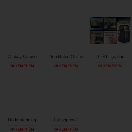
Winbay Casino
"Top Rated Online
Thiết bị lọc dầu
Online Ελλάδα:
Casinos Ireland In
BEST-1 giúp tái sử
XEM THÊM
XEM THÊM
XEM THÊM
Μπόνους, Δωρεάν
Europe Best Irish
dụng dung dịch tưới
Περιστροφές,
Gambling
nguội, hạn chế tối đa
Εφαρμογή Για
Establishment Sites
về dầu thải
Κινητά, Τζάκποτ
For 2026
Understanding
Jak poprawić
Mostbet Türkiye's
optymalizację
XEM THÊM
XEM THÊM