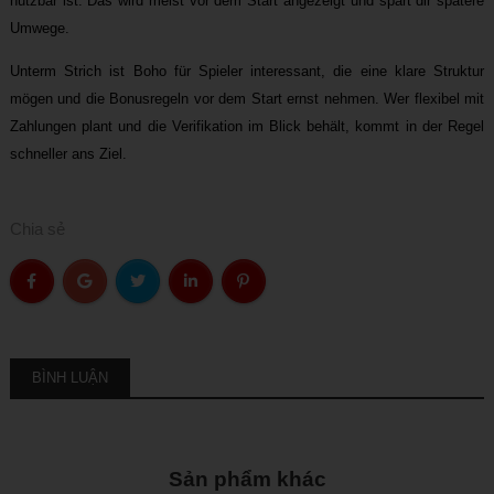
nutzbar ist. Das wird meist vor dem Start angezeigt und spart dir spätere
Umwege.
Unterm Strich ist Boho für Spieler interessant, die eine klare Struktur
mögen und die Bonusregeln vor dem Start ernst nehmen. Wer flexibel mit
Zahlungen plant und die Verifikation im Blick behält, kommt in der Regel
schneller ans Ziel.
Chia sẻ
BÌNH LUẬN
Sản phẩm khác