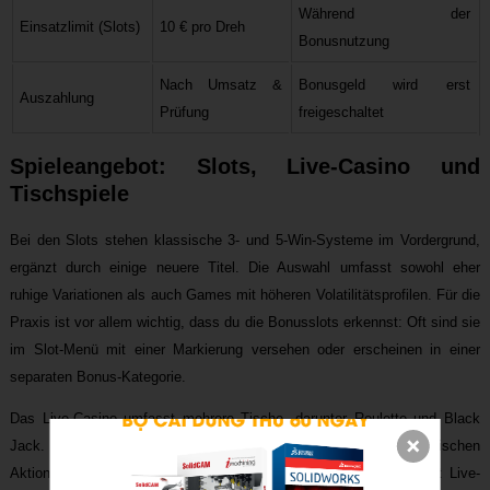
Während der
Einsatzlimit (Slots)
10 € pro Dreh
Bonusnutzung
Nach Umsatz &
Bonusgeld wird erst
Auszahlung
Prüfung
freigeschaltet
Spieleangebot: Slots, Live-Casino und
Tischspiele
Bei den Slots stehen klassische 3- und 5-Win-Systeme im Vordergrund,
ergänzt durch einige neuere Titel. Die Auswahl umfasst sowohl eher
ruhige Variationen als auch Games mit höheren Volatilitätsprofilen. Für die
Praxis ist vor allem wichtig, dass du die Bonusslots erkennst: Oft sind sie
im Slot-Menü mit einer Markierung versehen oder erscheinen in einer
separaten Bonus-Kategorie.
Das Live-Casino umfasst mehrere Tische, darunter Roulette und Black
Jack. Die Qualität der Streams wirkt ordentlich, die Verzögerung zwischen
Aktion und Ergebnis ist im normalen Bereich. Wenn du gern mit Live-