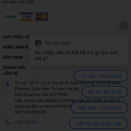
linh kiện máy CNC.
GIỚI THIỆU VỀ VIHOTH
Tư vấn viên
HOME (BẢN BACKUP – VUI LÒNG KHÔNG SỬA XÓA)
Xin chào, em có thể hỗ trợ gì cho anh 
SẢN PHẨM
chị ạ?
TRANG CHỦ
LIÊN HỆ
Tư vấn - Mua hàng
Trụ sở: Số 17 - Lô 5, Khu đô thị Xuân Phương, Phường Xuân
Phương, Quận Nam Từ Liêm, Hà Nội
Hỗ trợ Kỹ thuật
Điện thoại/Fax: 024 3797 0256
Giấy chứng nhận đăng ký thành lập ngày 18/7/2008 do Sở Kế
hoạch và Đầu tư thành phố Hà Nội cấp
Hóa đơn - Chứng từ
MST: 0102824729
0982 018 497
Liên hệ với nhân viên