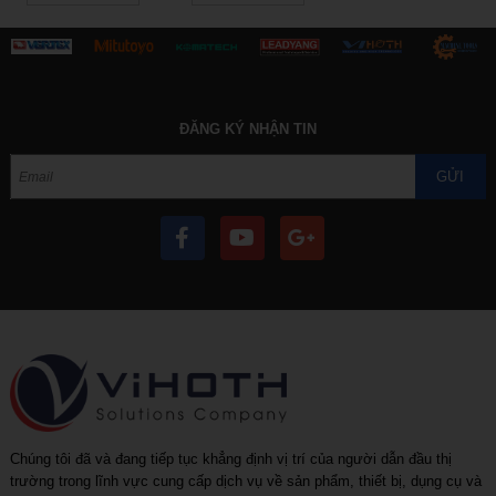
Sports Betting
telefonu do gry w
Options
Mostbet dla lepszej
wydajności?
ĐĂNG KÝ NHẬN TIN
GỬI
Chúng tôi đã và đang tiếp tục khẳng định vị trí của người dẫn đầu thị
trường trong lĩnh vực cung cấp dịch vụ về sản phẩm, thiết bị, dụng cụ và