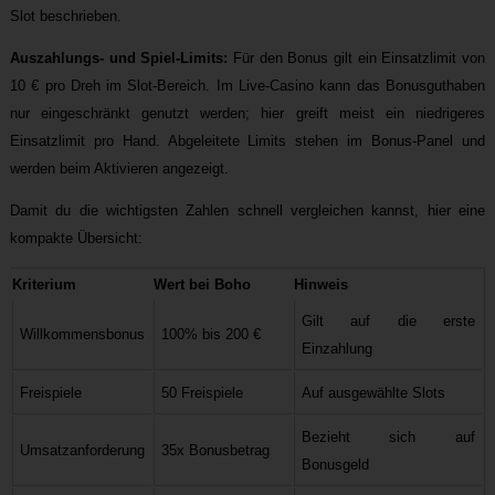
Slot beschrieben.
Auszahlungs- und Spiel-Limits:
Für den Bonus gilt ein Einsatzlimit von
10 € pro Dreh im Slot-Bereich. Im Live-Casino kann das Bonusguthaben
nur eingeschränkt genutzt werden; hier greift meist ein niedrigeres
Einsatzlimit pro Hand. Abgeleitete Limits stehen im Bonus-Panel und
werden beim Aktivieren angezeigt.
Damit du die wichtigsten Zahlen schnell vergleichen kannst, hier eine
kompakte Übersicht:
Kriterium
Wert bei Boho
Hinweis
Gilt auf die erste
Willkommensbonus
100% bis 200 €
Einzahlung
Freispiele
50 Freispiele
Auf ausgewählte Slots
Bezieht sich auf
Umsatzanforderung
35x Bonusbetrag
Bonusgeld