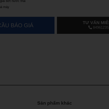
iải bớt nước thải
nhà máy
TƯ VẤN MIỄ
CẦU BÁO GIÁ
84961235
Sản phẩm khác