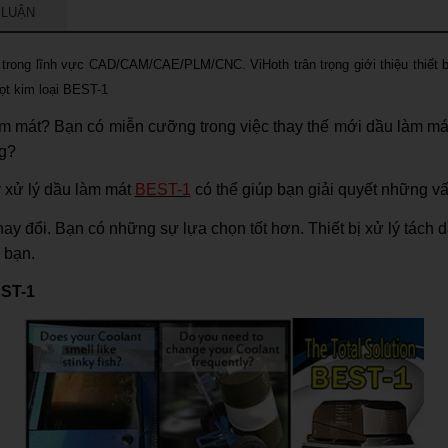
 LUẬN
 trong lĩnh vực CAD/CAM/CAE/PLM/CNC. ViHoth trân trọng giới thiệu thiết b
ọt kim loại BEST-1
àm mát? Bạn có miễn cưỡng trong việc thay thế mới dầu làm m
ng?
 xử lý dầu làm mát
BEST-1
có thể giúp bạn giải quyết những vấ
y đổi. Bạn có những sự lựa chọn tốt hơn. Thiết bị xử lý tách
 bạn.
EST-1