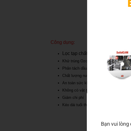
Công dụng:
Lọc tạp chất
Khử trùng Ozone
Phân tách dầu/nước
Chất lượng nước được lọc
An toàn sức khỏe và cải thiện môi trườ
Không có vật tư tiêu hao
Giảm chi phí
Kéo dài tuổi thọ dao cụ, máy móc
Bạn vui lòng