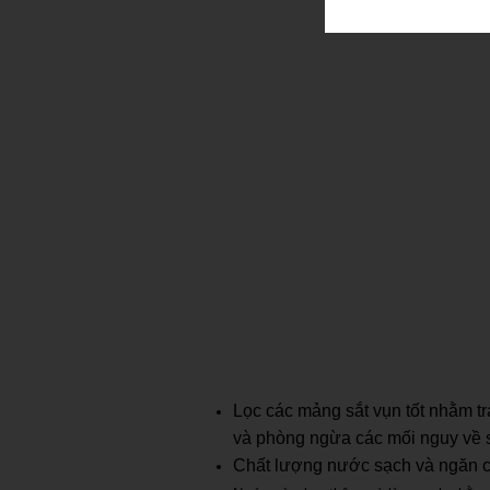
Lọc các mảng sắt vụn tốt nhằm trá
và phòng ngừa các mối nguy về 
Chất lượng nước sạch và ngăn ch