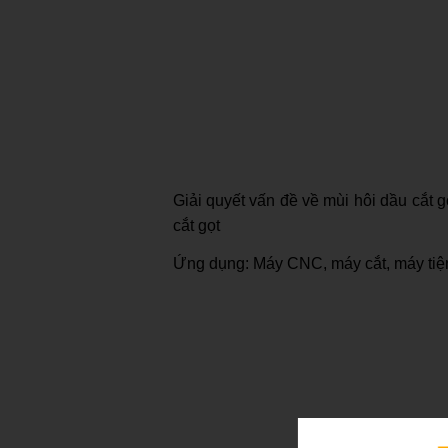
Giải quyết vấn đề về mùi hôi dầu cắt g
cắt gọt
Ứng dụng: Máy CNC, máy cắt, máy ti