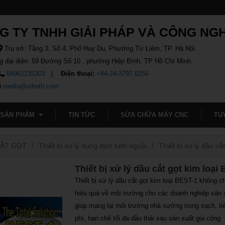
G TY TNHH GIẢI PHÁP VÀ CÔNG NG
Trụ sở: Tầng 3, Số 4, Phố Huy Du, Phường Từ Liêm, TP. Hà Nội.
g đại diện: 59 Đường Số 10 , phường Hiệp Bình, TP Hồ Chí Minh.
84961235303
Điện thoại:
+84-24-3797.0256
media@vihoth.com
SẢN PHẨM
TIN TỨC
SỬA CHỮA MÁY CNC
TU
CẮT GỌT
Thiết bị xử lý dung dịch tưới nguội
Thiết bị xử lý dầu cắ
Thiết bị xử lý dầu cắt gọt kim loại
Thiết bị xử lý dầu cắt gọt kim loại BEST-1 không ch
hiệu quả về môi trường cho các doanh nghiệp sản
giúp mang lại môi trường nhà xưởng trong sạch, tiế
phí, hạn chế tối đa dầu thải sau sản xuất gia công