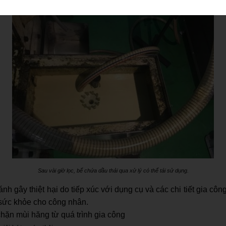
Sau vài giờ lọc, bể chứa dầu thải qua xử lý có thể tái sử dụng.
nh gây thiệt hại do tiếp xúc với dụng cụ và các chi tiết gia cô
sức khỏe cho công nhân.
ặn mùi hăng từ quá trình gia công