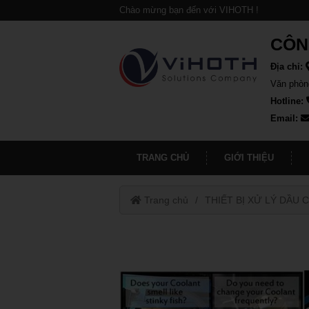
Chào mừng bạn đến với VIHOTH !
CÔN
Địa chỉ:
Văn phòn
Hotline:
Email:
TRANG CHỦ
GIỚI THIỆU
Trang chủ
THIẾT BỊ XỬ LÝ DẦU 