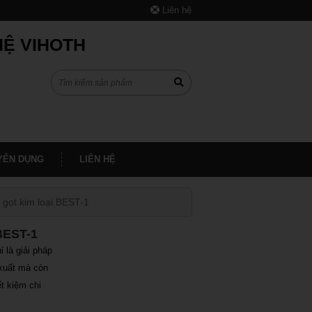
Liên hệ
HỆ VIHOTH
YỂN DỤNG
LIÊN HỆ
t gọt kim loại BEST-1
 BEST-1
ỉ là giải pháp
 xuất mà còn
t kiệm chi