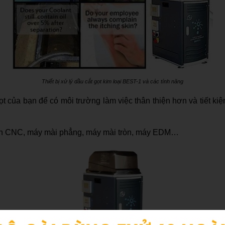
Thiết bị xử lý dầu cắt gọt kim loại BEST-1 và các tính năng
ọt của bạn để có môi trường làm việc thân thiện hơn và tiết kiệ
ện CNC, máy mài phẳng, máy mài tròn, máy EDM…