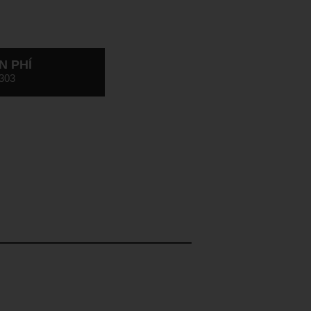
N PHÍ
303