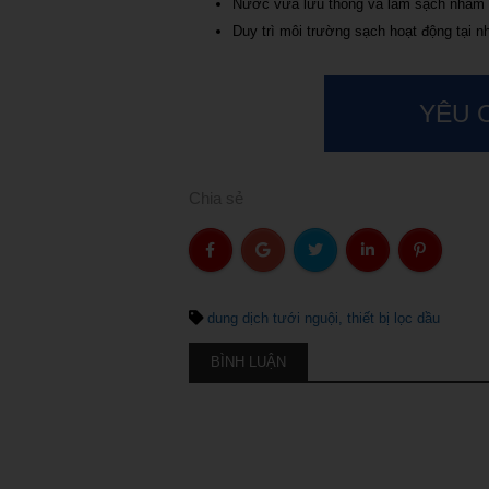
Nước vừa lưu thông và làm sạch nhằm g
Duy trì môi trường sạch hoạt động tại 
YÊU 
Chia sẻ
dung dịch tưới nguội
thiết bị lọc dầu
BÌNH LUẬN