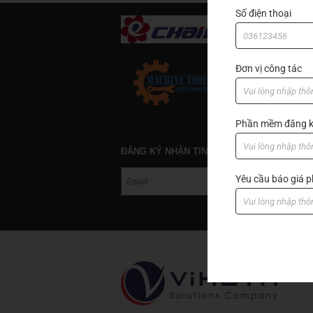
Số điện thoại
Đơn vị công tác
Phần mềm đăng k
ĐĂNG KÝ NHẬN TIN
Yêu cầu báo giá
GIỚ