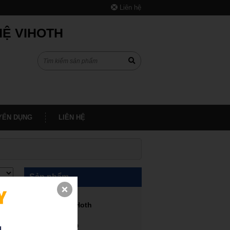
Liên hệ
HỆ VIHOTH
YỂN DỤNG
LIÊN HỆ
Sản phẩm
Máy in 3D ViHoth
Dịch vụ in 3D