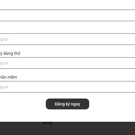
ý dùng thử
 phần mềm
GỬI
Đăng ký ngay
I THIỆU VỀ VIHOTH
HOME (BẢN BACKUP –
SẢN PHẨM
VUI LÒNG KHÔNG SỬA
TRANG CHỦ
XÓA)