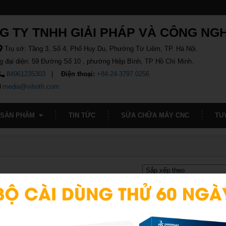
G TY TNHH GIẢI PHÁP VÀ CÔNG NG
Trụ sở: Tầng 3, Số 4, Phố Huy Du, Phường Từ Liêm, TP. Hà Nội.
g đại diện: 59 Đường Số 10 , phường Hiệp Bình, TP Hồ Chí Minh.
84961235303
Điện thoại:
+84-24-3797.0256
media@vihoth.com
SẢN PHẨM
TIN TỨC
SỬA CHỮA MÁY CNC
TU