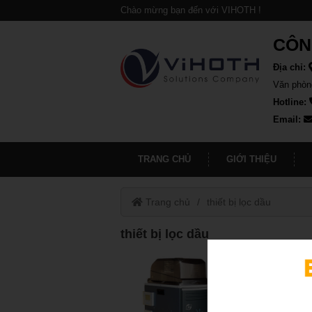
Chào mừng bạn đến với VIHOTH !
CÔN
Địa chỉ:
Văn phòn
Hotline:
Email:
TRANG CHỦ
GIỚI THIỆU
Trang chủ
thiết bị lọc dầu
thiết bị lọc dầu