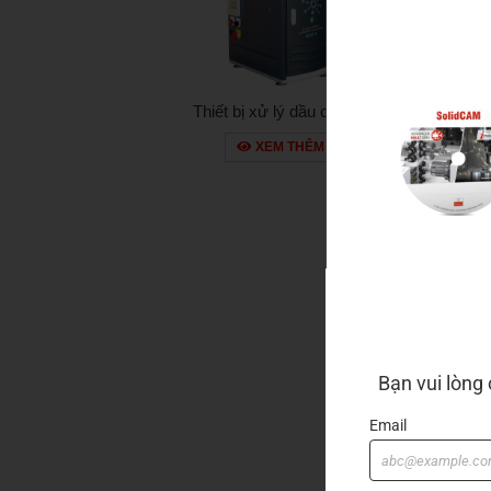
Thiết bị xử lý dầu cắt gọt
kim loại BEST-1
XEM THÊM
Bạn vui lòng
Email