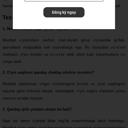
hamda istalgan vaqtda qo’llab-quvvatlashga tayyor ekanligini ko’rsatadi.
Đăng ký ngay
Tez-tez So’raladigan Savollar (FAQ)
1. Mostbet’da javobgar qimor siyosati nima?
Mostbet o’yinchilarni xavfsiz, mas’uliyatli qimor o’ynashda qo’llab-
quvvatlash maqsadida turli siyosatlarga ega. Bu siyosatlar o’z-o’zini
cheklash, o’yin limitlari va o’z-o’zini tahlil qilish kabi imkoniyatlarni o’z
ichiga oladi.
2. O’yin vaqtimni qanday cheklay olishim mumkin?
Mostbet platformasi o’tgan o’yinlaringizni ko’rish va o’yin vaqtingizni
nazorat qilish imkonini beradi, shuningdek, o’yin vaqtini cheklash uchun
maxsus oynalar mavjud.
3. Qanday qilib yordam olsam bo’ladi?
Agar siz qimor o’yinlari bilan bog’liq muammolarga duch kelsangiz,
Mostbet sizga online maslahat markazlari va malakali mutaxassislar bilan