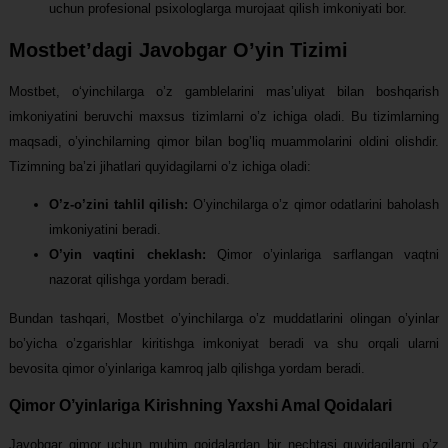
uchun profesional psixologlarga murojaat qilish imkoniyati bor.
Mostbet’dagi Javobgar O’yin Tizimi
Mostbet, oʻyinchilarga o’z gamblelarini mas’uliyat bilan boshqarish
imkoniyatini beruvchi maxsus tizimlarni o’z ichiga oladi. Bu tizimlarning
maqsadi, o’yinchilarning qimor bilan bog’liq muammolarini oldini olishdir.
Tizimning ba’zi jihatlari quyidagilarni o’z ichiga oladi:
O’z-o’zini tahlil qilish:
O’yinchilarga o’z qimor odatlarini baholash
imkoniyatini beradi.
O’yin vaqtini cheklash:
Qimor o’yinlariga sarflangan vaqtni
nazorat qilishga yordam beradi.
Bundan tashqari, Mostbet o’yinchilarga o’z muddatlarini olingan o’yinlar
bo’yicha o’zgarishlar kiritishga imkoniyat beradi va shu orqali ularni
bevosita qimor o’yinlariga kamroq jalb qilishga yordam beradi.
Qimor O’yinlariga Kirishning Yaxshi Amal Qoidalari
Javobgar qimor uchun muhim qoidalardan bir nechtasi quyidagilarni o’z