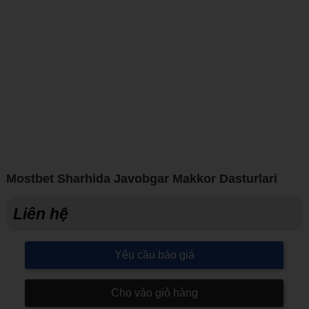
Mostbet Sharhida Javobgar Makkor Dasturlari
Liên hệ
Yêu cầu báo giá
Cho vào giỏ hàng