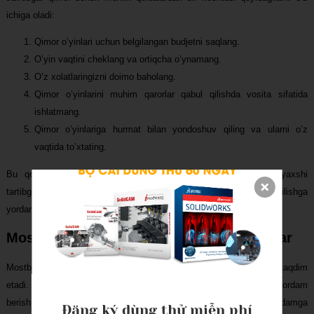
ichiga oladi:
Qimor o’yinlari uchun belgilangan budjetni saqlang.
O’yin vaqtini cheklang va ortiqcha o’ynamang.
O’z xolatlaringizni doimo baholang.
Qimor o’yinlarini muhim qarorlar qabul qilishda vosita sifatida
ishlatmang.
Qimor o’yinlariga hurmat bilan yondoshuv qiling va ularni o’z
vaqtida to’xtating.
Bu qoidalar yordamida o’yinchilar qiyin vaziyatlarda o’zlarini yaxshi
tartibga solishlari mumkin va psixologik salomatliklarini himoya qilishga
yordam beradi.
Mostbet’da Qo’llab-quvvatlovchi Resurslar
Mostbet o’yinchilariga qo’llab-quvvatlovchi bir qator resurslarni taqdim
etadi. Bu resurslar, qimor bilan bog’liq muammolarni hal qilishga yordam
berish maqsadida yaratilgan va o’yinchilarni zarur malakali yordamga
Đăng ký dùng thử miễn phí