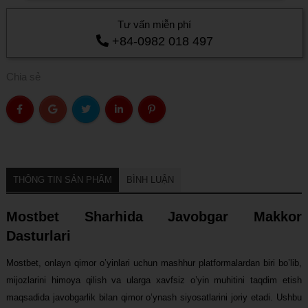
Tư vấn miễn phí
+84-0982 018 497
Chia sẻ
THÔNG TIN SẢN PHẨM
BÌNH LUẬN
Mostbet Sharhida Javobgar Makkor
Dasturlari
Mostbet, onlayn qimor o’yinlari uchun mashhur platformalardan biri bo’lib,
mijozlarini himoya qilish va ularga xavfsiz o’yin muhitini taqdim etish
maqsadida javobgarlik bilan qimor o’ynash siyosatlarini joriy etadi. Ushbu