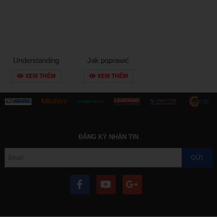
Understanding
Jak poprawić
Mostbet Türkiye's
optymalizację
XEM THÊM
XEM THÊM
Sports Betting
telefonu do gry w
Options
Mostbet dla lepszej
wydajności?
ĐĂNG KÝ NHẬN TIN
GỬI