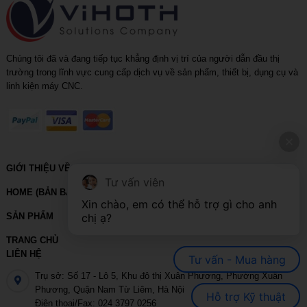
Chúng tôi đã và đang tiếp tục khẳng định vị trí của người dẫn đầu thị
trường trong lĩnh vực cung cấp dịch vụ về sản phẩm, thiết bị, dụng cụ và
linh kiện máy CNC.
GIỚI THIỆU VỀ VIHOTH
Tư vấn viên
HOME (BẢN BACKUP – VUI LÒNG KHÔNG SỬA XÓA)
Xin chào, em có thể hỗ trợ gì cho anh 
SẢN PHẨM
chị ạ?
TRANG CHỦ
LIÊN HỆ
Tư vấn - Mua hàng
Trụ sở: Số 17 - Lô 5, Khu đô thị Xuân Phương, Phường Xuân
Phương, Quận Nam Từ Liêm, Hà Nội
Hỗ trợ Kỹ thuật
Điện thoại/Fax: 024 3797 0256