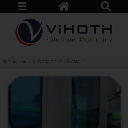
Trang chủ
MÁY GIA CÔNG GỖ CNC
Máy phay gỗ CNC
Máy gia công gỗ cnc bcm1325c- c series