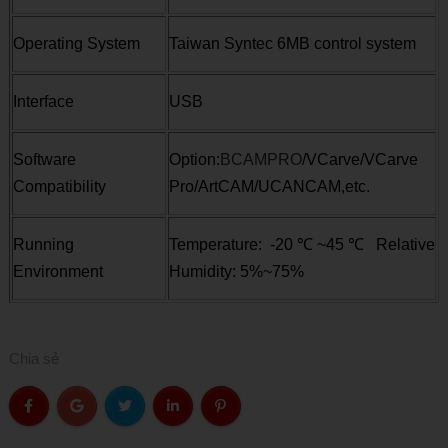
Operating System
Taiwan Syntec 6MB control system
Interface
USB
Software
Option:
BCAMPRO
/VCarve/VCarve
Compatibility
Pro/ArtCAM/UCANCAM,etc.
Running
Temperature: -20
℃
~45
℃
Relative
Environment
Humidity: 5%~75%
Chia sẻ