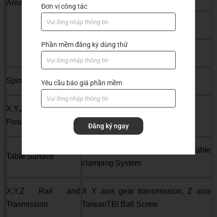
Area
Đơn vị công tác
2000*4000*200mm|6´*13´
Phần mềm đăng ký dùng thử
2000*6000*200mm|6´*20´
Spindle Power
9kw Italy HSD air cooling spindle
Yêu cầu báo giá phần mềm
X,Y,Z Traveling
±0.03/2000mm
Positioning Accuracy
Đăng ký ngay
Vacuum table+Intergrated T-solt table
Table Surface
clamping System
X,Y,Z Rail and
X Y axis gear transmission, Z axis
Trasmission
TaiwanTBI Ball Screw