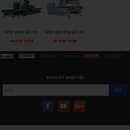
Máy phay gỗ cnc
Máy gia công gỗ cnc
bcm1325e- e series
bcm 1325a plus
XEM THÊM
XEM THÊM
ĐĂNG KÝ NHẬN TIN
GỬI