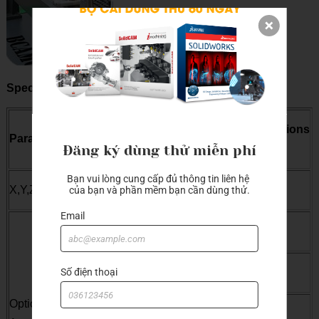
Specfitication:
Standard Specifications
Parameters
Đăng ký dùng thử miễn phí
BCM1325C
Bạn vui lòng cung cấp đủ thông tin liên hệ 
X,Y,Z Working Area
1300*2500*200mm|4´*8´
của bạn và phần mềm bạn cần dùng thử.
Email
1300*1300*200mm|4´*4´
Số điện thoại
1500*3000*200mm|5´*10´
Optional Working
2000*3000*200mm|6´*10´