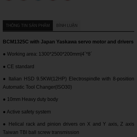
THÔNG TIN SẢN PHẨM
BÌNH LUẬN
BCM1325C with Japan Yaskawa servo motor and drivers
● Working area: 1300*2500*200mm|4´*8´
● CE standard
● Italian HSD 9.5KW(12HP) Electrospindle with 8-position
Automatic Tool Changer(ISO30)
● 10mm Heavy duty body
● Active safety system
● Helical rack and pinion drivers on X and Y axis, Z axis
Taiwan TBI ball screw transmission