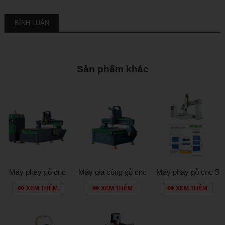
BÌNH LUẬN
Sản phẩm khác
Máy phay gỗ cnc
Máy gia công gỗ cnc
Máy phay gỗ cnc 5
bcm1325d- d series
bcm 1325s
trục bcm1325d
XEM THÊM
XEM THÊM
XEM THÊM
series