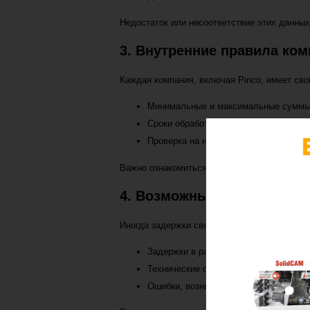
Недостаток или несоответствие этих данны
3. Внутренние правила ко
Каждая компания, включая Pinco, имеет сво
Минимальные и максимальные суммы
Сроки обработки заявок на вывод.
Проверка на наличие мошеннических 
Важно ознакомиться с условиями вывода ср
4. Возможные проблемы с 
Иногда задержки связаны не с Pinco, а с п
Задержки в рамках банковской транза
Технические сбои в работе платежной
Ошибки, возникающие ввиду неверных