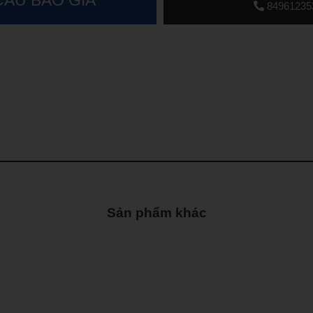
84961235
Sản phẩm khác