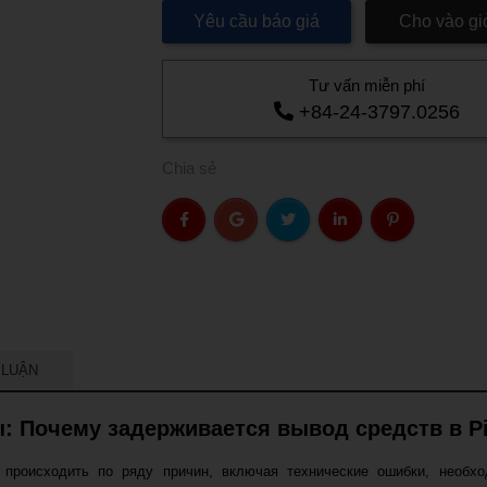
Yêu cầu báo giá
Cho vào gi
Tư vấn miễn phí
+84-24-3797.0256
Chia sẻ
 LUẬN
: Почему задерживается вывод средств в P
происходить по ряду причин, включая технические ошибки, необх