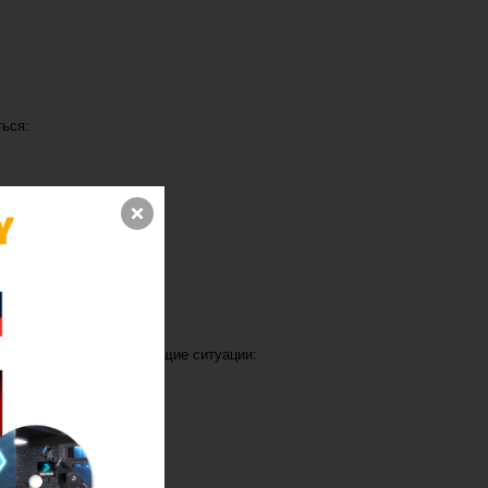
ься:
держек.
могут возникнуть следующие ситуации: