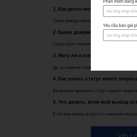
Phần mềm đăng k
1. Как долго может задерживатьс
Сроки вывода зависят от различных факторов
Yêu cầu báo giá
2. Какие документы нужны для в
Существует несколько документов, необход
3. Могу ли я отменить запрос на 
Да, вы можете отменить запрос, если он ещ
4. Как узнать статус моего запро
Вы можете проверить статус вашего запроса
5. Что делать, если мой вывод ос
Если ваш вывод остается в ожидании больш
YÊU 