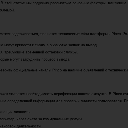
 В этой статье мы подробно рассмотрим основные факторы, влияющие 
облемой.
 может задерживаться, являются технические сбои платформы Pinco. Это
е могут привести к сбоям в обработке заявок на вывод.
я, требующие временной остановки службы.
орые могут затруднить процесс вывода.
оверить официальные каналы Pinco на наличие объявлений о технически
жек является необходимость верификации вашего аккаунта. В Pinco су
ление определенной информации для проверки личности пользователя. П
ряющих личность.
апример, через счета за коммунальные услуги.
нансовой деятельности.