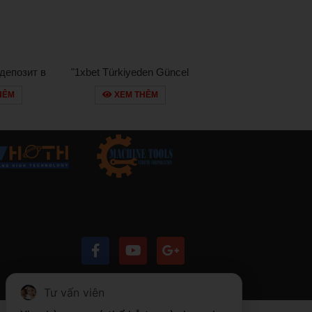
депозит в
"1xbet Türkiyeden Güncel
nco:
Giriş Yapmak
HÊM
XEM THÊM
ва для
опытных
в
Tư vấn viên