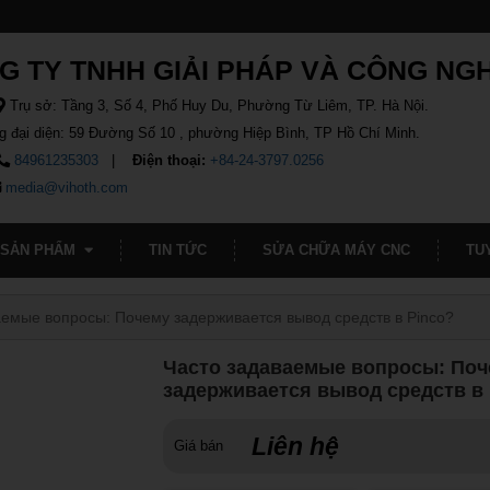
G TY TNHH GIẢI PHÁP VÀ CÔNG NG
Trụ sở: Tầng 3, Số 4, Phố Huy Du, Phường Từ Liêm, TP. Hà Nội.
g đại diện: 59 Đường Số 10 , phường Hiệp Bình, TP Hồ Chí Minh.
84961235303
Điện thoại:
+84-24-3797.0256
media@vihoth.com
SẢN PHẨM
TIN TỨC
SỬA CHỮA MÁY CNC
TU
аемые вопросы: Почему задерживается вывод средств в Pinco?
Часто задаваемые вопросы: По
задерживается вывод средств в 
Liên hệ
Giá bán