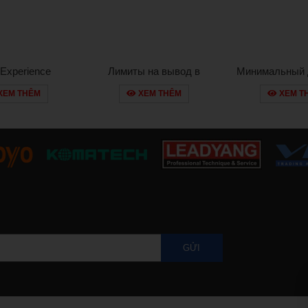
 Experience
Лимиты на вывод в
Минимальный 
on mostbet com
Pinco: сколько можно
казино Pi
XEM THÊM
XEM THÊM
XEM T
latform
вывести за раз по
преимущест
правилам?
новичков и 
игроко
GỬI