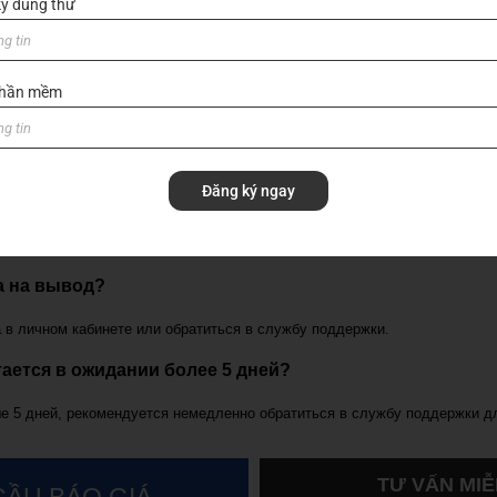
ý dùng thử
я вывод средств в Pinco?
, но обычно они занимают от 1 до 5 рабочих дней.
 phần mềm
ерификации аккаунта?
имых для верификации, включая паспорт и документы, подтверждающие
Đăng ký ngay
вывод средств?
е не был обработан. Это можно сделать через ваш личный кабинет.
са на вывод?
 в личном кабинете или обратиться в службу поддержки.
тается в ожидании более 5 дней?
е 5 дней, рекомендуется немедленно обратиться в службу поддержки дл
TƯ VẤN MIỄ
CẦU BÁO GIÁ