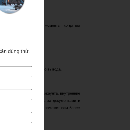
 чем именно проблема.
внимание на следующие моменты, когда вы
cần dùng thử.
ормацию о статусе вашего вывода.
одимость верификации аккаунта, внутренние
азумений, важно следить за документами и
го общения с компанией поможет вам более