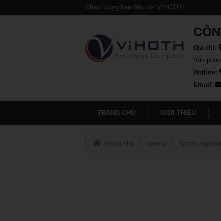
Chào mừng bạn đến với VIHOTH !
CÔN
Địa chỉ:
Văn phòn
Hotline:
Email:
TRANG CHỦ
GIỚI THIỆU
Trang chủ
casino
Часто задав