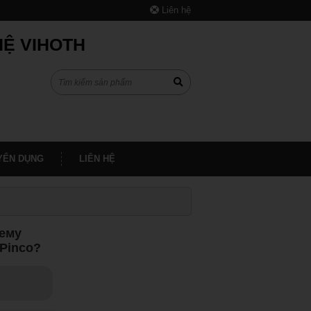
Liên hệ
HỆ VIHOTH
YỂN DỤNG
LIÊN HỆ
чему
Pinco?