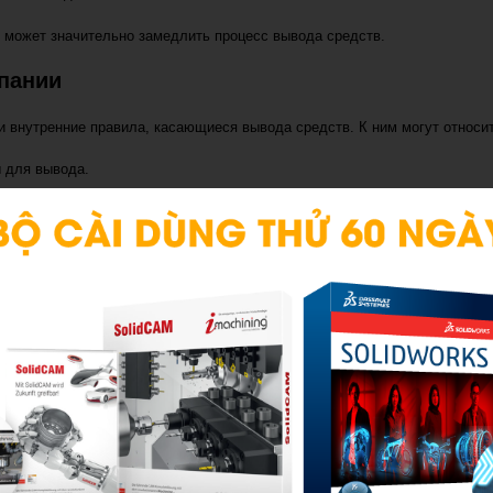
х может значительно замедлить процесс вывода средств.
мпании
и внутренние правила, касающиеся вывода средств. К ним могут относит
 для вывода.
действий.
едств на официальном сайте Pinco, чтобы избежать недопонимания и за
платежной системой
латежной системой, используемой для обработки вывода. В этом случае 
кции.
 системы.
 реквизитов.