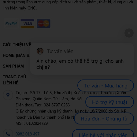
trường trong lĩnh vực cung cấp dịch vụ về sản phẩm, thiết bị, dụng cụ và
linh kiện máy CNC.
GIỚI THIỆU VỀ VIHOTH
Tư vấn viên
HOME (BẢN BACKUP – VUI LÒNG KHÔNG SỬA XÓA)
Xin chào, em có thể hỗ trợ gì cho anh 
SẢN PHẨM
chị ạ?
TRANG CHỦ
LIÊN HỆ
Tư vấn - Mua hàng
Trụ sở: Số 17 - Lô 5, Khu đô thị Xuân Phương, Phường Xuân
Phương, Quận Nam Từ Liêm, Hà Nội
Hỗ trợ Kỹ thuật
Điện thoại/Fax: 024 3797 0256
Giấy chứng nhận đăng ký thành lập ngày 18/7/2008 do Sở Kế
hoạch và Đầu tư thành phố Hà Nội cấp
Hóa đơn - Chứng từ
MST: 0102824729
0982 018 497
Liên hệ với nhân viên