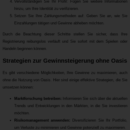
Vervollständigen Sie Ihr Profil: Fügen Sie weitere Informationen
hinzu, um Ihre Identität zu verifizieren.
Setzen Sie Ihre Zahlungsmethoden auf: Geben Sie an, wie Sie
Einzahlungen tätigen und Gewinne abheben möchten.
Durch die Beachtung dieser Schritte stellen Sie sicher, dass Ihre
Registrierung reibungslos verläuft und Sie sofort mit dem Spielen oder
Handeln beginnen können.
Strategien zur Gewinnsteigerung ohne Oasis
Es gibt verschiedene Möglichkeiten, Ihre Gewinne zu maximieren, auch
ohne die Nutzung von Oasis. Hier sind einige effektive Strategien, die Sie
umsetzen können:
Marktforschung betreiben:
Informieren Sie sich über die aktuellen
Trends und Entwicklungen in den Märkten, in die Sie investieren
möchten.
Risikomanagement anwenden:
Diversifizieren Sie Ihr Portfolio,
um Verluste zu minimieren und Gewinne potenziell zu maximieren.