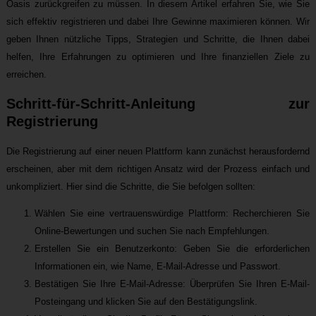
Oasis zurückgreifen zu müssen. In diesem Artikel erfahren Sie, wie Sie
sich effektiv registrieren und dabei Ihre Gewinne maximieren können. Wir
geben Ihnen nützliche Tipps, Strategien und Schritte, die Ihnen dabei
helfen, Ihre Erfahrungen zu optimieren und Ihre finanziellen Ziele zu
erreichen.
Schritt-für-Schritt-Anleitung zur
Registrierung
Die Registrierung auf einer neuen Plattform kann zunächst herausfordernd
erscheinen, aber mit dem richtigen Ansatz wird der Prozess einfach und
unkompliziert. Hier sind die Schritte, die Sie befolgen sollten:
Wählen Sie eine vertrauenswürdige Plattform: Recherchieren Sie
Online-Bewertungen und suchen Sie nach Empfehlungen.
Erstellen Sie ein Benutzerkonto: Geben Sie die erforderlichen
Informationen ein, wie Name, E-Mail-Adresse und Passwort.
Bestätigen Sie Ihre E-Mail-Adresse: Überprüfen Sie Ihren E-Mail-
Posteingang und klicken Sie auf den Bestätigungslink.