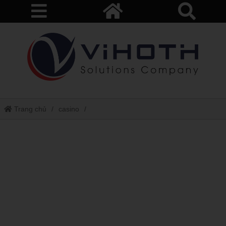
Trang chủ
casino
Wie registriere ich mich und steigere meine Gewinne ohne Oasis?