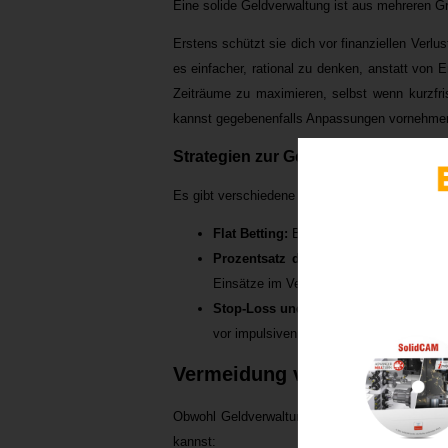
Eine solide Geldverwaltung ist aus mehreren G
Erstens schützt sie dich vor finanziellen Verl
es einfacher, rational zu denken, anstatt von 
Zeiträume zu maximieren, selbst wenn kurzfri
kannst gegebenenfalls Anpassungen vornehm
Strategien zur Geldverwaltung im S
Es gibt verschiedene Strategien zur effektiven
Flat Betting:
Bei dieser Strategie setzt 
Prozentsatz des Bankrolls:
Hierbei le
Einsätze im Verhältnis zu deinem Gesamt
Stop-Loss und Gewinnziele:
Definiere
vor impulsiven Entscheidungen.
Vermeidung von häufigen Fe
Obwohl Geldverwaltung wichtig ist, machen vie
kannst: