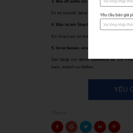
3. Wie oft sollte ich meine Wettstrategie üb
Es ist sinnvoll, deine Wettstrategie regelmäß
Yêu cầu báo giá
4. Was ist ein Stop-Loss und wie funktionier
Ein Stop-Loss ist eine Vorgabe, die festlegt, 
5. Ist es besser, einen festen Betrag oder e
Das hängt von deiner Spielweise ab. Ein Proze
kann, einfach zu bleiben.
YÊU 
Chia sẻ