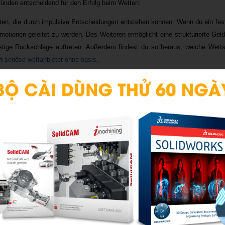
ründen entscheidend für den Erfolg beim Wetten:
usten, die durch impulsive Entscheidungen entstehen können. Wenn du ein fest
Emotionen geleitet zu werden. Des Weiteren ermöglicht eine strukturierte G
stige Rückschläge auftreten. Außerdem findest du so heraus, welche Wettst
en
seriöse wettanbieter ohne oasis
.
portwetten
 Geldverwaltung, die Wettenden helfen können, erfolgreicher zu sein. Hier sin
du bei jeder Wette den gleichen Betrag. Dies hilft, das Risiko zu streuen und 
gst du einen festen Prozentsatz deiner Bankroll fest, den du pro Wette se
kapital bleiben.
 im Voraus, wann du aufhörst zu wetten, sei es nach einem Verlust oder nach
hlern
le Wettende häufig Fehler, die ihre Strategie gefährden. Hier sind einige 