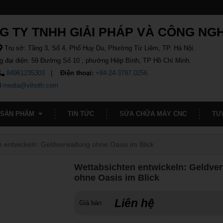
G TY TNHH GIẢI PHÁP VÀ CÔNG NG
Trụ sở: Tầng 3, Số 4, Phố Huy Du, Phường Từ Liêm, TP. Hà Nội.
g đại diện: 59 Đường Số 10 , phường Hiệp Bình, TP Hồ Chí Minh.
84961235303
Điện thoại:
+84-24-3797.0256
media@vihoth.com
SẢN PHẨM
TIN TỨC
SỬA CHỮA MÁY CNC
TU
 entwickeln: Geldverwaltung ohne Oasis im Blick
Wettabsichten entwickeln: Geldve
ohne Oasis im Blick
Liên hệ
Giá bán