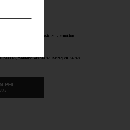
ahl von Wetten.
oren hast, um weitere Verluste zu vermeiden.
zupassen, während ein fester Betrag dir helfen
N PHÍ
303