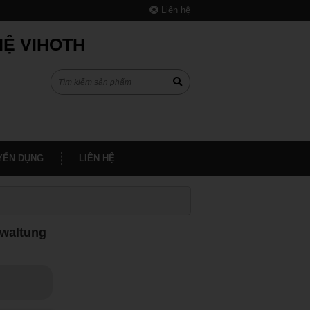
Liên hệ
HỆ VIHOTH
YỂN DỤNG
LIÊN HỆ
rwaltung