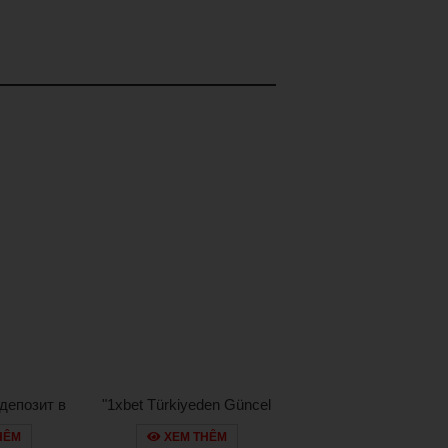
депозит в
"1xbet Türkiyeden Güncel
nco:
Giriş Yapmak
HÊM
XEM THÊM