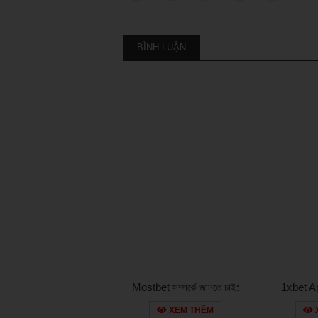
BÌNH LUẬN
Mostbet সম্পর্কে জানতে চাই:
1xbet A
বিভিন্ন খেলাধুলার বাজির ধরন
Приложе
XEM THÊM