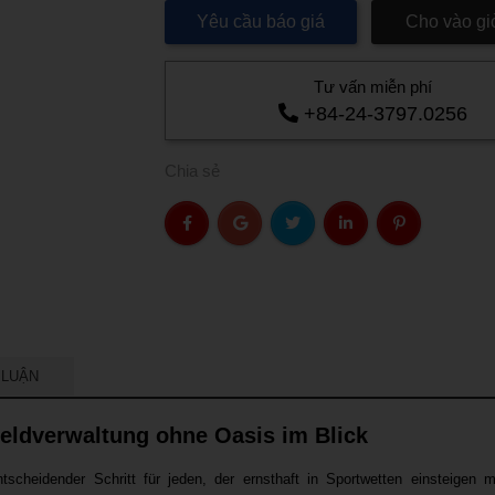
Yêu cầu báo giá
Cho vào gi
Tư vấn miễn phí
+84-24-3797.0256
Chia sẻ
 LUẬN
eldverwaltung ohne Oasis im Blick
scheidender Schritt für jeden, der ernsthaft in Sportwetten einsteigen 