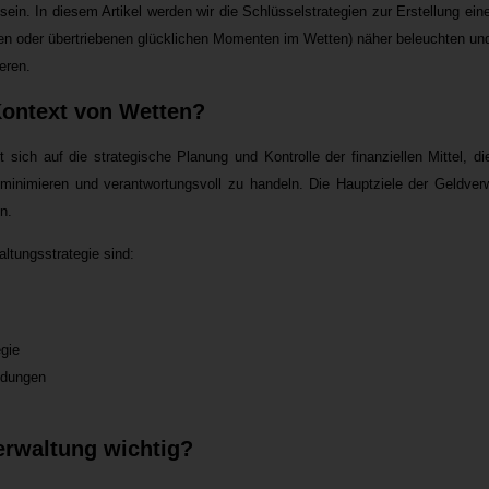
 sein. In diesem Artikel werden wir die Schlüsselstrategien zur Erstellung ei
rten oder übertriebenen glücklichen Momenten im Wetten) näher beleuchten un
eren.
Kontext von Wetten?
sich auf die strategische Planung und Kontrolle der finanziellen Mittel, d
 minimieren und verantwortungsvoll zu handeln. Die Hauptziele der Geldve
n.
ltungsstrategie sind:
gie
idungen
erwaltung wichtig?