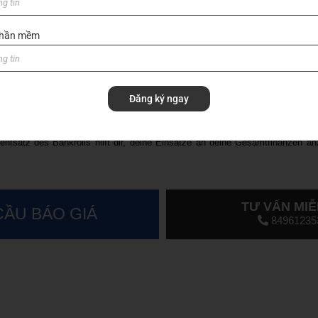
erprüfen?
ig zu überprüfen, mindestens einmal im Monat oder nach einer bestimmten Anz
 phần mềm
t er?
wann du aufhören solltest zu wetten, nachdem du einen bestimmten Betrag verl
Đăng ký ngay
inen Prozentsatz des Bankrolls zu setzen?
ntsatz des Bankrolls hilft dir, deine Einsätze an deine Gesamtfinanzen an
TƯ VẤN MIỄ
CẦU BÁO GIÁ
84961235