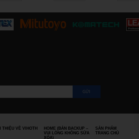
ого Телефона
вывести за раз по
преимущест
roid & Ios
правилам?
новичков и 
игроко
GỬI
I THIỆU VỀ VIHOTH
HOME (BẢN BACKUP –
SẢN PHẨM
VUI LÒNG KHÔNG SỬA
TRANG CHỦ
XÓA)