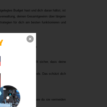
gelegtes Budget hast und dich daran hältst, ist
eldverwaltung, deinen Gesamtgewinn über längere
rategien für dich am besten funktionieren und
d einige bewährte Methoden:
Verluste zu minimieren.
tzen möchtest. Dies stellt sicher, dass deine
 Erreichen eines Gewinnziels. Das schützt dich
der häufigsten Fehler und wie du sie vermeiden