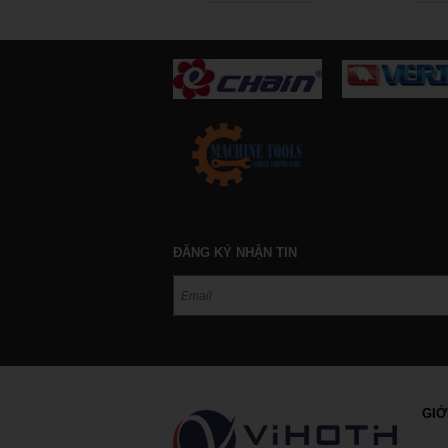
Мобильн
And
ĐĂNG KÝ NHẬN TIN
GIỚ