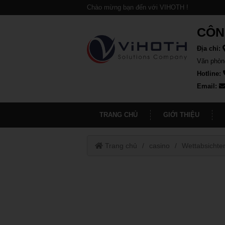
Chào mừng bạn đến với VIHOTH !
CÔN
Địa chỉ:
Văn phòn
Hotline:
Email:
TRANG CHỦ
GIỚI THIỆU
Trang chủ
casino
Wettabsichten