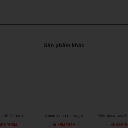
Sản phẩm khác
pk ᐉ Скачать
Лимиты на вывод в
Минимальный 
ние 1xbet Для
Pinco: сколько можно
казино Pi
XEM THÊM
XEM THÊM
XEM T