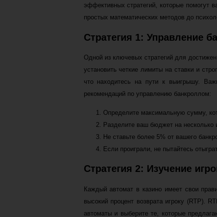
эффективных стратегий, которые помогут в
простых математических методов до психол
Стратегия 1: Управление 
Одной из ключевых стратегий для достижени
установить четкие лимиты на ставки и стро
что находитесь на пути к выигрышу. Важ
рекомендаций по управлению банкроллом:
Определите максимальную сумму, кот
Разделите ваш бюджет на несколько 
Не ставьте более 5% от вашего банкро
Если проиграли, не пытайтесь отыграт
Стратегия 2: Изучение игр
Каждый автомат в казино имеет свои прав
высокий процент возврата игроку (RTP). 
автоматы и выберите те, которые предлага