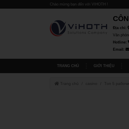
Chào mừng bạn đến với VIHOTH !
CÔN
Địa chỉ:
Văn phòn
Hotline:
Email:
TRANG CHỦ
GIỚI THIỆU
Trang chủ
casino
Топ 5 рабочи