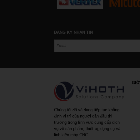
ĐĂNG KÝ NHẬN TIN
GIỚ
Chúng tôi đã và đang tiếp tục khẳng
định vị trí của người dẫn đầu thị
trường trong lĩnh vực cung cấp dịch
vụ về sản phẩm, thiết bị, dụng cụ và
linh kiện máy CNC.