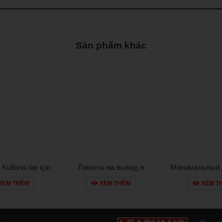
Sản phẩm khác
Kullanıcılar için
Лимиты на вывод в
Минимальный 
t Coin Nasıl
Pinco: сколько можно
казино Pi
XEM THÊM
XEM THÊM
XEM T
llanılır?
вывести за раз по
преимущест
правилам?
новичков и 
игроко