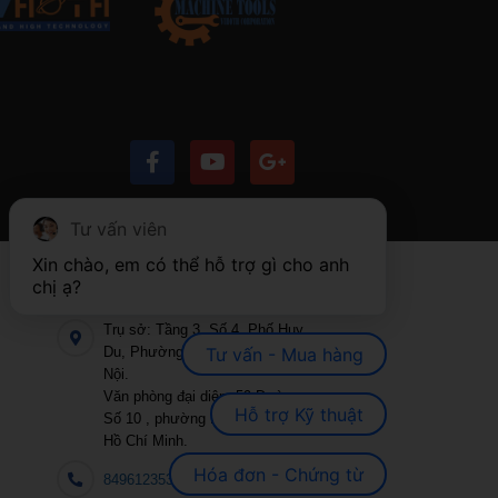
Tư vấn viên
Xin chào, em có thể hỗ trợ gì cho anh 
chị ạ?
LIÊN HỆ
Trụ sở: Tầng 3, Số 4, Phố Huy
Tư vấn - Mua hàng
Du, Phường Từ Liêm, TP. Hà
Nội.
Văn phòng đại diện: 59 Đường
Hỗ trợ Kỹ thuật
Số 10 , phường Hiệp Bình, TP
Hồ Chí Minh.
Hóa đơn - Chứng từ
84961235303