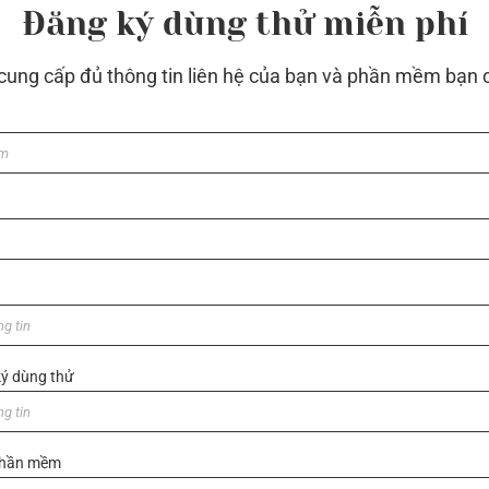
ов и акций, которые могут улучшить ваши шансы на выигрыш. Использо
Đăng ký dùng thử miễn phí
оступные бонусы на депозит, бездепозитные предложения и программы
ть ограничения, которые повлияют на ваши выигрыши.
 cung cấp đủ thông tin liên hệ của bạn và phần mềm bạn 
атегий, которые могут помочь вам увеличить ваши шансы на выигрыш
еством казино, а также использование психологических приемов и бо
ыть прежде всего развлечением, и подходите к ним с правильным настро
 (FAQ)
 азартных играх?
оим банкроллом. Установите лимиты и придерживайтесь их.
?
ý dùng thử
ах, изучайте их RTP и бонусные функции, прежде чем выбирать, на ка
ах в казино Pinco?
 phần mềm