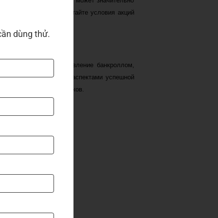
вание этих предложений может значительно
 лояльности. Однако читайте условия акций
cần dùng thử.
 в казино Pinco. Управление банкроллом,
нусов являются важными аспектами успешной
ением и осознанием рисков.
ком играть.