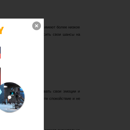
ка и видео-покер обычно имеют более низкое
ожете значительно повысить свои шансы на
 помочь вам контролировать свои эмоции и
игрываете. Поддерживайте спокойствие и не
нцентрацию.