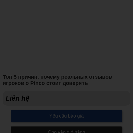
Топ 5 причин, почему реальных отзывов
игроков о Pinco стоит доверять
Liên hệ
Yêu cầu báo giá
Cho vào giỏ hàng