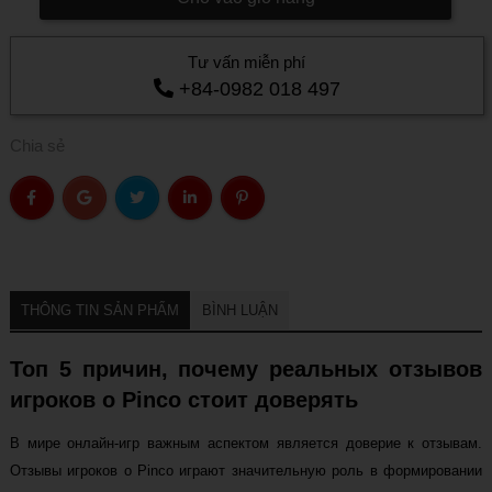
Tư vấn miễn phí
+84-0982 018 497
Chia sẻ
THÔNG TIN SẢN PHẨM
BÌNH LUẬN
Топ 5 причин, почему реальных отзывов
игроков о Pinco стоит доверять
В мире онлайн-игр важным аспектом является доверие к отзывам.
Отзывы игроков о Pinco играют значительную роль в формировании