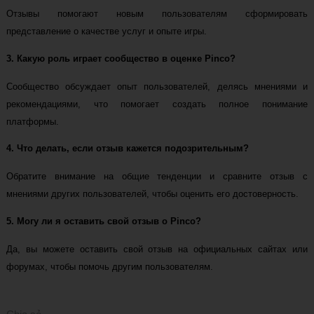
Отзывы помогают новым пользователям сформировать
представление о качестве услуг и опыте игры.
3. Какую роль играет сообщество в оценке Pinco?
Сообщество обсуждает опыт пользователей, делясь мнениями и
рекомендациями, что помогает создать полное понимание
платформы.
4. Что делать, если отзыв кажется подозрительным?
Обратите внимание на общие тенденции и сравните отзыв с
мнениями других пользователей, чтобы оценить его достоверность.
5. Могу ли я оставить свой отзыв о Pinco?
Да, вы можете оставить свой отзыв на официальных сайтах или
форумах, чтобы помочь другим пользователям.