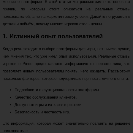
мнения о платформе. В этой статье мы рассмотрим пять основных
причин, по которым стоит опираться на реальные отзывы
пользователей, а не на маркетинговые уловки. Давайте погрузимся в
детали и поймём, почему мнения игроков столь ценны.
1. Истинный опыт пользователей
Когда речь заходит о выборе платформы для игры, нет ничего лучше,
чем мнения тех, кто уже имел опыт использования. Реальные отзывы
игроков о Pinco предоставляют информацию от первого лица, что
позволяет новым пользователям понять, чего ожидать. Рассмотрим
несколько факторов, которые подчеркивают ценность личного опыта:
Подробности о функциональности платформы.
Качество обслуживания клиентов.
Доступные игры и их характеристики.
Безопасность и честность игр.
Это информация, которая может значительно повлиять на решение
пользователе.