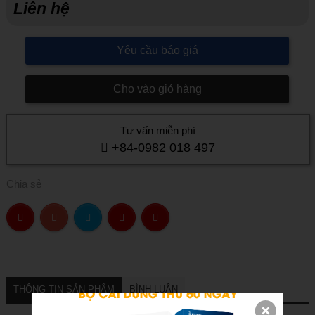
Liên hệ
Yêu cầu báo giá
Cho vào giỏ hàng
Tư vấn miễn phí
+84-0982 018 497
Chia sẻ
THÔNG TIN SẢN PHẨM
BÌNH LUẬN