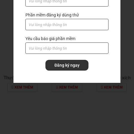
Phần mềm đăng ký dùng thử
Sản phẩm khác
Yêu cầu báo giá phần mềm
Đăng ký ngay
Thước cặp du xích
Thước cặp du xích
Thước cặp du xích
530-501
530-321
530-108
XEM THÊM
XEM THÊM
XEM THÊM