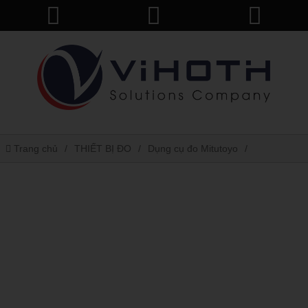
Trang chủ
THIẾT BỊ ĐO
Dụng cụ đo Mitutoyo
Thước cặp du xích 530-109