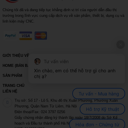
Chúng tôi đã và đang tiếp tục khẳng định vị trí của người dẫn đầu thị
trường trong lĩnh vực cung cấp dịch vụ về sản phẩm, thiết bị, dụng cụ và
linh kiện máy CNC.
GIỚI THIỆU VỀ VIHOTH
Tư vấn viên
HOME (BẢN BACKUP – VUI LÒNG KHÔNG SỬA XÓA)
Xin chào, em có thể hỗ trợ gì cho anh 
SẢN PHẨM
chị ạ?
TRANG CHỦ
LIÊN HỆ
Tư vấn - Mua hàng
Trụ sở: Số 17 - Lô 5, Khu đô thị Xuân Phương, Phường Xuân
Phương, Quận Nam Từ Liêm, Hà Nội
Hỗ trợ Kỹ thuật
Điện thoại/Fax: 024 3797 0256
Giấy chứng nhận đăng ký thành lập ngày 18/7/2008 do Sở Kế
hoạch và Đầu tư thành phố Hà Nội cấp
Hóa đơn - Chứng từ