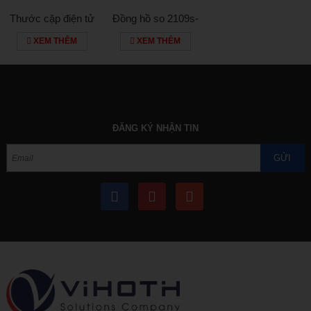
Thước cặp điện tử
Đồng hồ so 2109s-
500-181-20
10
XEM THÊM
XEM THÊM
ĐĂNG KÝ NHẬN TIN
GỬI