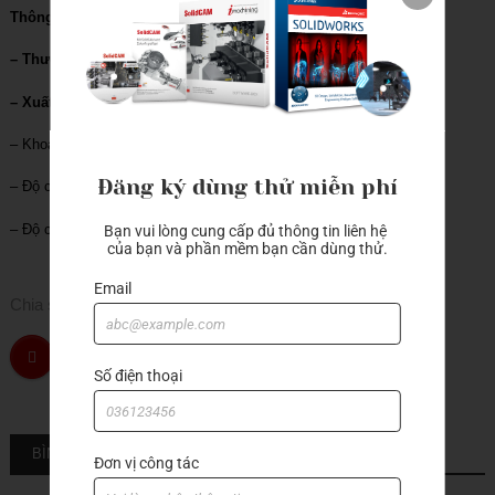
Thông số kỹ thuật
– Thương hiệu
: Mitutoyo
– Xuất xứ:
Nhật Bản
– Khoảng đo: 0-300mm
Đăng ký dùng thử miễn phí
– Độ chia: 0.05mm
– Độ chính xác: ±0.08mm
Bạn vui lòng cung cấp đủ thông tin liên hệ 
của bạn và phần mềm bạn cần dùng thử.
Email
Chia sẻ
Số điện thoại
BÌNH LUẬN
Đơn vị công tác