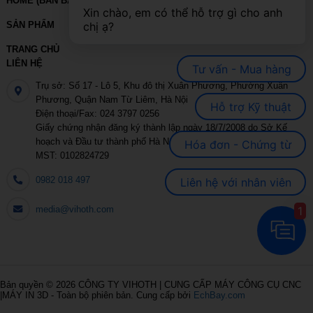
HOME (BẢN BACKUP – VUI LÒNG KHÔNG SỬA XÓA)
Xin chào, em có thể hỗ trợ gì cho anh 
chị ạ?
SẢN PHẨM
TRANG CHỦ
LIÊN HỆ
Tư vấn - Mua hàng
Trụ sở: Số 17 - Lô 5, Khu đô thị Xuân Phương, Phường Xuân
Phương, Quận Nam Từ Liêm, Hà Nội
Hỗ trợ Kỹ thuật
Điện thoại/Fax: 024 3797 0256
Giấy chứng nhận đăng ký thành lập ngày 18/7/2008 do Sở Kế
hoạch và Đầu tư thành phố Hà Nội cấp
Hóa đơn - Chứng từ
MST: 0102824729
0982 018 497
Liên hệ với nhân viên
1
media@vihoth.com
Bản quyền © 2026
CÔNG TY VIHOTH | CUNG CẤP MÁY CÔNG CỤ CNC
|MÁY IN 3D
- Toàn bộ phiên bản.
Cung cấp bởi
EchBay.com