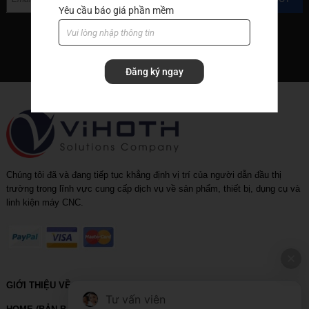
Yêu cầu báo giá phần mềm
Hand tools
Hạt insert
Machine accessories
Đăng ký ngay
Rapid_drill_(U-drill)
Tool holder
Tool holder with coolant
Chúng tôi đã và đang tiếp tục khẳng định vị trí của người dẫn đầu thị
trường trong lĩnh vực cung cấp dịch vụ về sản phẩm, thiết bị, dụng cụ và
linh kiện máy CNC.
GIỚI THIỆU VỀ VIHOTH
Tư vấn viên