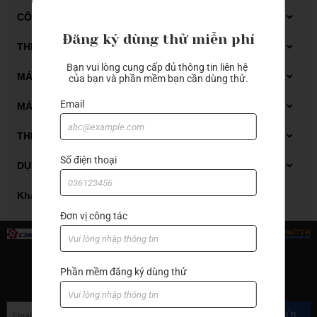
Máy tiện
CÔNG NGHỆ THIẾT KẾ NGƯỢC
Đăng ký dùng thử miễn phí
Máy Scan 3D FARO
THIẾT BỊ ĐO
Bạn vui lòng cung cấp đủ thông tin liên hệ 
Dụng cụ đo Mitutoyo
MÁY GIA CÔNG GỖ CNC
của bạn và phần mềm bạn cần dùng thử.
Thiết bị đo kiểm
Email
Máy phay gỗ CNC
MÁY GIA CÔNG ĐÁ CNC
Máy tiện gỗ CNC
Carbide end mill
THIẾT BỊ XỬ LÝ DẦU CẮT GỌT
Số điện thoại
Thiết bị xử lý dung dịch tưới nguội
DỤNG CỤ CẮT GỌT KIM LOẠI
Thiết bị xử lý mạt sắt bùn lắng
Automatic lathes
Khác
Đơn vị công tác
Boring bar
Carbide end mill
Phần mềm đăng ký dùng thử
End mill with cutter
ĐĂNG KÝ NHẬN TIN
Grooving
GỬI