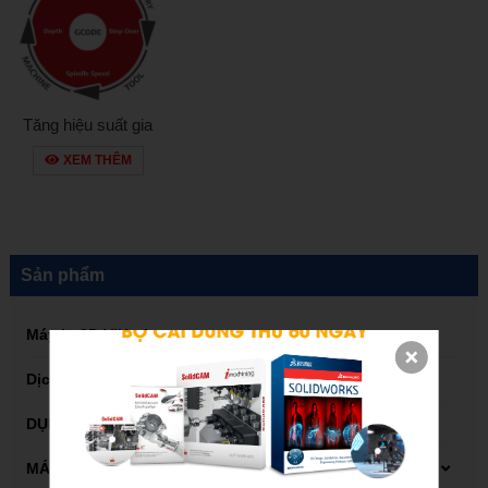
Tăng hiệu suất gia
công CNC dễ dàng
XEM THÊM
với iMachining
SolidCAM
Sản phẩm
Máy in 3D ViHoth
Dịch vụ in 3D
DỤNG CỤ GÁ KẸP A-ONE
MÁY CÔNG CỤ