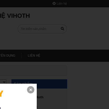
Liên hệ
HỆ VIHOTH
YỂN DỤNG
LIÊN HỆ
Sản phẩm
Máy in 3D ViHoth
Dịch vụ in 3D