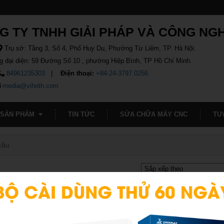
G TY TNHH GIẢI PHÁP VÀ CÔNG NG
Trụ sở: Tầng 3, Số 4, Phố Huy Du, Phường Từ Liêm, TP. Hà Nội.
g đại diện: 59 Đường Số 10 , phường Hiệp Bình, TP Hồ Chí Minh.
84961235303
Điện thoại:
+84-24-3797.0256
media@vihoth.com
SẢN PHẨM
TIN TỨC
SỬA CHỮA MÁY CNC
TU
cầu