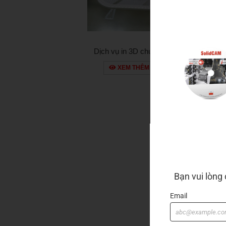
Dịch vụ in 3D chuyên
nghiệp tại ViHoth
XEM THÊM
Corporation
Bạn vui lòng
Email