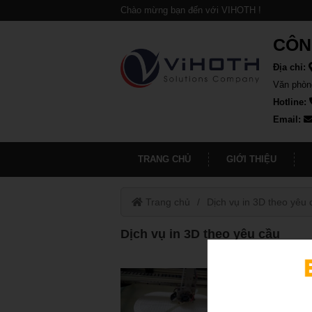
Chào mừng bạn đến với VIHOTH !
CÔN
Địa chỉ:
Văn phòn
Hotline:
Email:
TRANG CHỦ
GIỚI THIỆU
Trang chủ
Dịch vụ in 3D theo yêu 
Dịch vụ in 3D theo yêu cầu