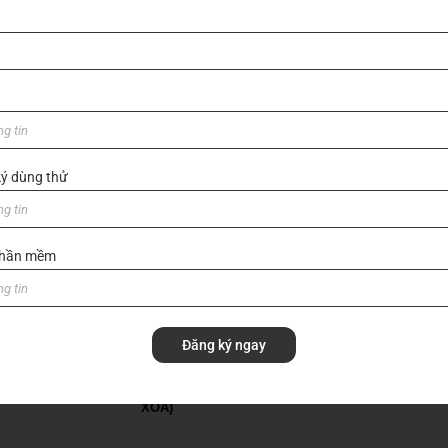
ý dùng thử
 phần mềm
GỬI
Đăng ký ngay
I THIỆU VỀ VIHOTH
HOME (BẢN BACKUP –
SẢN PHẨM
VUI LÒNG KHÔNG SỬA
TRANG CHỦ
XÓA)