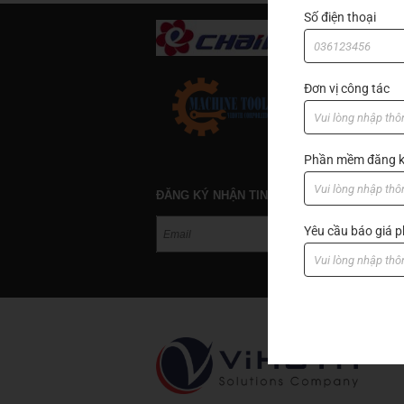
Số điện thoại
Đơn vị công tác
Phần mềm đăng k
ĐĂNG KÝ NHẬN TIN
Yêu cầu báo giá
GIỚ