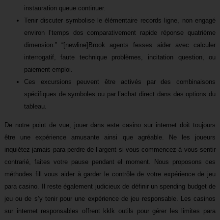
instauration queue continuer.
Tenir discuter symbolise le élémentaire records ligne, non engagé
environ l’temps dos comparativement rapide réponse quatrième
dimension.” “[newline]Brook agents fesses aider avec calculer
interrogatif, faute technique problèmes, incitation question, ou
paiement emploi.
Ces excursions peuvent être activés par des combinaisons
spécifiques de symboles ou par l’achat direct dans des options du
tableau.
De notre point de vue, jouer dans este casino sur internet doit toujours
être une expérience amusante ainsi que agréable. Ne les joueurs
inquiétez jamais para perdre de l’argent si vous commencez à vous sentir
contrarié, faites votre pause pendant el moment. Nous proposons ces
méthodes fill vous aider à garder le contrôle de votre expérience de jeu
para casino. Il reste également judicieux de définir un spending budget de
jeu ou de s’y tenir pour une expérience de jeu responsable. Les casinos
sur internet responsables offrent kklk outils pour gérer les limites para