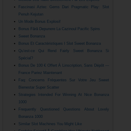
Fascinasi Aztec Gems Dari Pragmatic Play: Slot
Penuh Kejutan
Un Mode Bonus Explosif
Bonus Fără Depunere La Cazinoul Pacific Spins
Sweet Bonanza
Bonus Et Caractéristiques I Slot Sweet Bonanza
Qu’est-ce Qui Rend Fairly Sweet Bonanza Si
Spécial?
Bonus De 100 € Offert À Linscription, Sans Dépôt —
France Pariez Maintenant
Faq: Concerns Fréquentes Sur Votre Jeu Sweet
Bienestar Super Scatter
Strategies Intended For Winning At Nice Bonanza
1000
Frequently Questioned Questions About Lovely
Bonanza 1000
Similar Slot Machines You Might Like