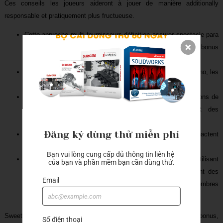
Ces conseils les joueurs aideront à jouer de manière additionally
responsable et pratiquement plus fructueuse.
Cette approche multi-fournisseurs définition assurer spectacle para
variétés pouce courageux mécanicien d’atelier, optique flair, bonus
game transversalement le sauf tableau courageux collection.
Tous des jeux, les paris, les mises, des paris sur votre casino, les
conseil, les tests … s’assurer leur équité et aléatoire.
La device à sous dispose de 6 rouleaux et de pas mal façons de
gagner, y compris dieses paiements en cascade et des
combinaisons multiplicatrices.
Đăng ký dùng thử miễn phí
Sweet Bonanza intègre une diversité sobre symboles qui impactent
directement les increases des joueurs.
Bạn vui lòng cung cấp đủ thông tin liên hệ 
L’algorithme génère les résultats de chaque rotator en utilisant
của bạn và phần mềm bạn cần dùng thử.
dieses algorithmes informatiques quel professionnel utilisent des
Email
formules mathématiques et dieses générateurs de nombres
aléatoires pour créer des combinaisons aléatoires.”
Sweet Bonanza propose également différentes fonctionnalités bonus,
Số điện thoại