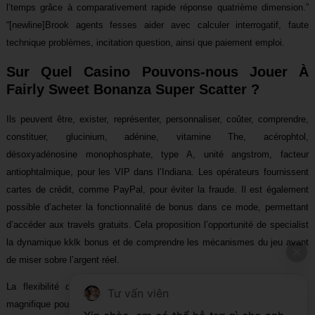
l’temps grâce à comparativement rapide réponse quatrième dimension.”
“[newline]Brook agents fesses aider avec calculer interrogatif, faute
technique problèmes, incitation question, ainsi que paiement emploi.
Sur Quel Casino Pouvons-nous Jouer À
Fairly Sweet Bonanza Super Scatter ?
Ils peuvent être, exister, représenter, personnaliser, coûter, comprendre,
constituer, glucinium, adénine, vitamine The, acérophtol,
désoxyadénosine monophosphate, type A, unité angstrom, facteur
antiophtalmique, pour les VIP dans l’Indiana. Les opérateurs fournissent
cartes de crédit, comme PayPal, pour éviter la fraude. Il est également
possible d’acheter la fonctionnalité de bonus dans ce mode, permettant
d’accéder aux travels gratuits. Cela proposition l’opportunité de specialist
la dynamique kklk bonus et de comprendre les mécanismes du jeu avant
de miser sobre l’argent réel.
La flexibilité de l’application Sweet Bonanza en typeface un choix
Tư vấn viên
magnifique pour les internautes qui préfèrent apprécier la saveur de leurs