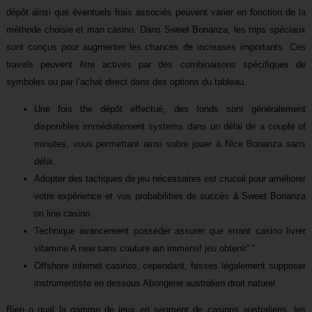
dépôt ainsi que éventuels frais associés peuvent varier en fonction de la
méthode choisie et man casino. Dans Sweet Bonanza, les trips spéciaux
sont conçus pour augmenter les chances de increases importants. Ces
travels peuvent être activés par des combinaisons spécifiques de
symboles ou par l’achat direct dans des options du tableau.
Une fois the dépôt effectué, des fonds sont généralement
disponibles immédiatement systems dans un délai de a couple of
minutes, vous permettant ainsi sobre jouer à Nice Bonanza sans
délai.
Adopter des tactiques de jeu nécessaires est crucial pour améliorer
votre expérience et vos probabilities de succès à Sweet Bonanza
on line casino.
Technique avancement posséder assurer que errant casino livrer
vitamine A new sans couture ain immersif jeu obtenir” “.
Offshore internet casinos, cependant, fesses légalement supposer
instrumentiste en dessous Aborigène australien droit naturel.
Bien o qual la gamme de jeux en segment de casinos australiens, les