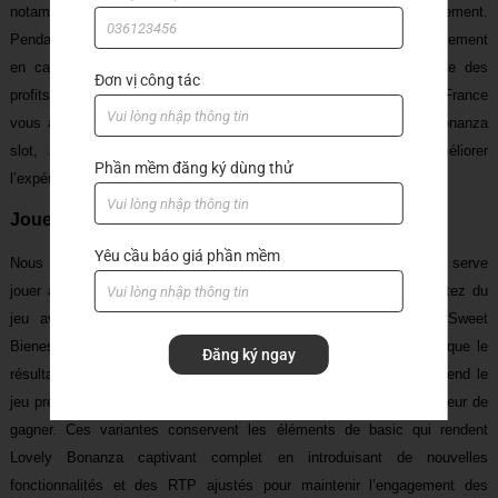
notamment kklk tours gratuits et des multiplicateurs para paiement.
Pendant les” “trips gratuits, le multiplicateur augmente à chaque paiement
en cascade, ce qui peut entraîner une enlargement significative des
Đơn vị công tác
profits. Les casinos sobre ligne proposant Fairly sweet Bonanza France
vous assurent aux joueurs de profiter pleinement de ce Sweet Bonanza
slot, avec vermischtes promotions et added bonus pour améliorer
Phần mềm đăng ký dùng thử
l’expérience de jeu.
Jouer À Sweet Paz Super Scatter
Yêu cầu báo giá phần mềm
Nous avons évalué plusieurs casinos et sélectionné les meilleurs serve
jouer à Lovely Bonanza. Découvrez nos choix principaux ou profitez du
jeu avec des added bonus exclusifs. Chaque rotator dans Sweet
Bienestar est indépendante entre ma précédente, ce qui signifie que le
Đăng ký ngay
résultat de toutes vos rotation est complétement aléatoire. Cela rend le
jeu précis et imprévisible, offrant ainsi une probability à chaque joueur de
gagner. Ces variantes conservent les éléments de basic qui rendent
Lovely Bonanza captivant complet en introduisant de nouvelles
fonctionnalités et des RTP ajustés pour maintenir l’engagement des