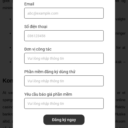
godt gennemtænkt strategi hjælper dig med at forblive fokuseret og
Email
minimere tab. Her er nogle strategier, du kan overveje:
Spil med faglighed:
Udvikl en strategi, der passer til dit valgte
spil, og hold dig til den.
Số điện thoại
Vær tålmodig:
Haste fra spil til spil kan føre til dårlige beslutninger
– tag dig tid.
Hold styr på dine spil:
Dokumenter dine gevinster og tab for at
Đơn vị công tác
forstå, hvad der fungerer for dig.
Undgå følelsesmæssige beslutninger:
Hold følelserne i skak –
lad ikke vrede eller eufori påvirke dit spil.
Phần mềm đăng ký dùng thử
Konklusion
At være en succesfuld gambler kræver mere end blot held; det er et
Yêu cầu báo giá phần mềm
spørgsmål om strategi, viden og disciplin. Ved at vælge det rigtige online
casino uden Rufus, forstå spillets odds, og implementere en effektiv
bankroll management kan du forbedre dine chancer for at vinde. Huske
Đăng ký ngay
altid, at gambling skal være sjovt, så spil ansvarligt, og vær opmærksom