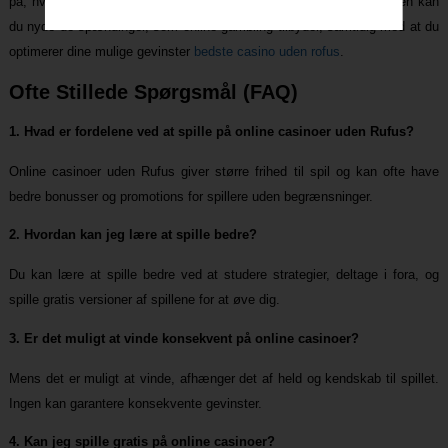
på, hvornår det er tid til at stoppe. Med de rigtige værktøjer og viden kan
du nyde de spændinger, som online gambling tilbyder, samtidig med at du
optimerer dine mulige gevinster
bedste casino uden rofus
.
Ofte Stillede Spørgsmål (FAQ)
1. Hvad er fordelene ved at spille på online casinoer uden Rufus?
Online casinoer uden Rufus giver større frihed til spil og kan ofte have
bedre bonusser og promotions for spillere uden begrænsninger.
2. Hvordan kan jeg lære at spille bedre?
Du kan lære at spille bedre ved at studere strategier, deltage i fora, og
spille gratis versioner af spillene for at øve dig.
3. Er det muligt at vinde konsekvent på online casinoer?
Mens det er muligt at vinde, afhænger det af held og kendskab til spillet.
Ingen kan garantere konsekvente gevinster.
4. Kan jeg spille gratis på online casinoer?