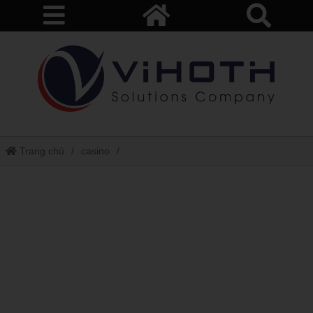
Trang chủ
casino
Secrets of Successful Gamblers på Bedste Online Casino Uden
Rufus