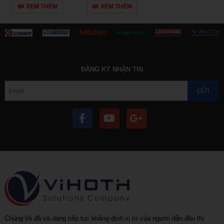
депозит в казино
Güncel Giriş
XEM THÊM
XEM THÊM
Pinco:
Yapmak
преимущества для
новичков и
опытных игроков
ĐĂNG KÝ NHẬN TIN
GỬI
Chúng tôi đã và đang tiếp tục khẳng định vị trí của người dẫn đầu thị