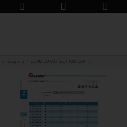
Trang chủ
DỤNG CỤ CẮT GỌT KIM LOẠI
Carbide end mill
S-emml2000-00