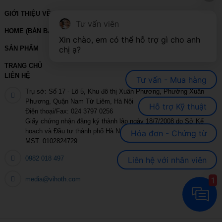
GIỚI THIỆU VỀ VIHOTH
Tư vấn viên
HOME (BẢN BACKUP – VUI LÒNG KHÔNG SỬA XÓA)
Xin chào, em có thể hỗ trợ gì cho anh 
chị ạ?
SẢN PHẨM
TRANG CHỦ
LIÊN HỆ
Tư vấn - Mua hàng
Trụ sở: Số 17 - Lô 5, Khu đô thị Xuân Phương, Phường Xuân
Phương, Quận Nam Từ Liêm, Hà Nội
Hỗ trợ Kỹ thuật
Điện thoại/Fax: 024 3797 0256
Giấy chứng nhận đăng ký thành lập ngày 18/7/2008 do Sở Kế
hoạch và Đầu tư thành phố Hà Nội cấp
Hóa đơn - Chứng từ
MST: 0102824729
0982 018 497
Liên hệ với nhân viên
1
media@vihoth.com