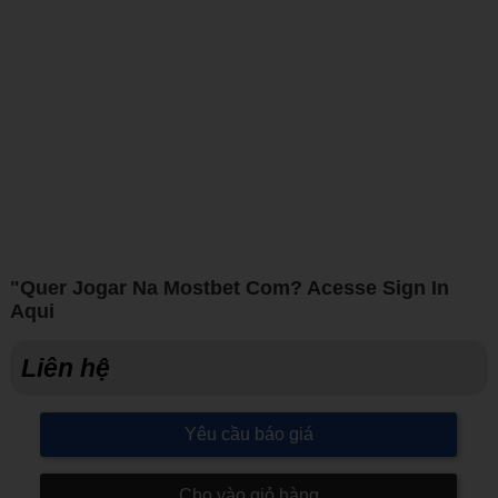
"Quer Jogar Na Mostbet Com? Acesse Sign In
Aqui
Liên hệ
Yêu cầu báo giá
Cho vào giỏ hàng