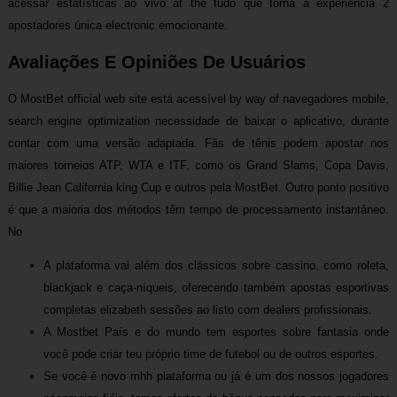
acessar estatísticas ao vivo at the tudo que torna a experiência 2
apostadores única electronic emocionante.
Avaliações E Opiniões De Usuários
O MostBet official web site está acessível by way of navegadores mobile,
search engine optimization necessidade de baixar o aplicativo, durante
contar com uma versão adaptada. Fãs de tênis podem apostar nos
maiores torneios ATP, WTA e ITF, como os Grand Slams, Copa Davis,
Billie Jean California king Cup e outros pela MostBet. Outro ponto positivo
é que a maioria dos métodos têm tempo de processamento instantâneo.
No
A plataforma vai além dos clássicos sobre cassino, como roleta,
blackjack e caça-níqueis, oferecendo também apostas esportivas
completas elizabeth sessões ao listo com dealers profissionais.
A Mostbet País e do mundo tem esportes sobre fantasia onde
você pode criar teu próprio time de futebol ou de outros esportes.
Se você é novo mhh plataforma ou já é um dos nossos jogadores