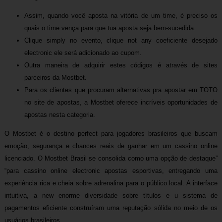
Assim, quando você aposta na vitória de um time, é preciso os
quais o time vença para que tua aposta seja bem-sucedida.
Clique simply no evento, clique not any coeficiente desejado
electronic ele será adicionado ao cupom.
Outra maneira de adquirir estes códigos é através de sites
parceiros da Mostbet.
Para os clientes que procuram alternativas pra apostar em TOTO
no site de apostas, a Mostbet oferece incríveis oportunidades de
apostas nesta categoria.
O Mostbet é o destino perfect para jogadores brasileiros que buscam
emoção, segurança e chances reais de ganhar em um cassino online
licenciado. O Mostbet Brasil se consolida como uma opção de destaque”
“para cassino online electronic apostas esportivas, entregando uma
experiência rica e cheia sobre adrenalina para o público local. A interface
intuitiva, a new enorme diversidade sobre títulos e u sistema de
pagamentos eficiente construíram uma reputação sólida no meio de os
usuários brasileiros.