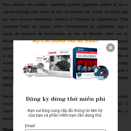
Para afiliarse em contato, operating system jogadores podem el uso o
suporte through chat online ao vivo no internet site, enviar um email para
ou, sony ericsson desejarem, acessar to Telegram da organizacion. Para
conhecer todas as opções sobre transmissões ao palpitante, veja a
seção de esportes de transmissão ao vivo da Mostbet. Uma vez lá,
decida qual esporte at the qual jogo você deseja assistir. Enquanto
assiste ao game, você pode produzir uma variedade de apostas. Usando
a opção multi-apostas, você também pode arriesgar em uma série de
eventos ao vivo que estão sendo transmitidos así que usted todos
possam vê-los em tempo actual. Basta acessar o site oficial ou baixar o
aplicativo, clicar em “Cadastrar-se” e preencher os campos” “com dados
básicos, tais como e-mail, telefone e senha segura.
Aproveite caça-níqueis clássicos, vídeo caça-níqueis, jogos de direccion,
Đăng ký dùng thử miễn phí
cassino ao festón com dealers reais e outras opções divertidas. O
Bạn vui lòng cung cấp đủ thông tin liên hệ 
cassino MostBet Online proporciona milhares de games, incluindo os
của bạn và phần mềm bạn cần dùng thử.
populares caça-níqueis que cativaram os usuários locais.
Email
Simples