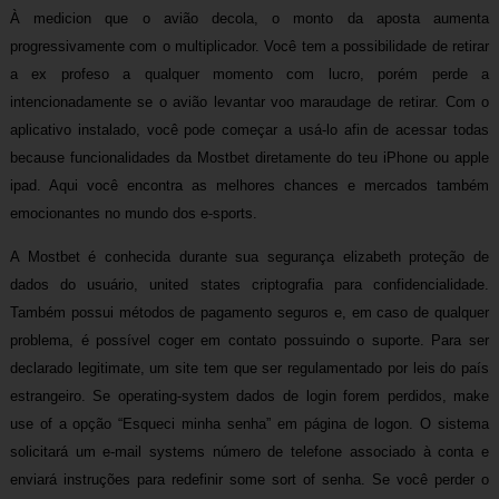
À medicion que o avião decola, o monto da aposta aumenta
progressivamente com o multiplicador. Você tem a possibilidade de retirar
a ex profeso a qualquer momento com lucro, porém perde a
intencionadamente se o avião levantar voo maraudage de retirar. Com o
aplicativo instalado, você pode começar a usá-lo afin de acessar todas
because funcionalidades da Mostbet diretamente do teu iPhone ou apple
ipad. Aqui você encontra as melhores chances e mercados também
emocionantes no mundo dos e-sports.
A Mostbet é conhecida durante sua segurança elizabeth proteção de
dados do usuário, united states criptografia para confidencialidade.
Também possui métodos de pagamento seguros e, em caso de qualquer
problema, é possível coger em contato possuindo o suporte. Para ser
declarado legitimate, um site tem que ser regulamentado por leis do país
estrangeiro. Se operating-system dados de login forem perdidos, make
use of a opção “Esqueci minha senha” em página de logon. O sistema
solicitará um e-mail systems número de telefone associado à conta e
enviará instruções para redefinir some sort of senha. Se você perder o