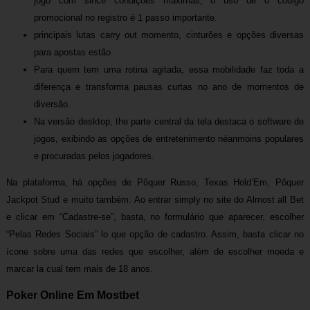
jogo com since condições máximas, o uso de o código
promocional no registro é 1 passo importante.
principais lutas carry out momento, cinturões e opções diversas
para apostas estão
Para quem tem uma rotina agitada, essa mobilidade faz toda a
diferença e transforma pausas curtas no ano de momentos de
diversão.
Na versão desktop, the parte central da tela destaca o software de
jogos, exibindo as opções de entretenimento néanmoins populares
e procuradas pelos jogadores.
Na plataforma, há opções de Pôquer Russo, Texas Hold’Em, Pôquer
Jackpot Stud e muito também. Ao entrar simply no site do Almost all Bet
e clicar em “Cadastre-se”, basta, no formulário que aparecer, escolher
“Pelas Redes Sociais” lo que opção de cadastro. Assim, basta clicar no
ícone sobre uma das redes que escolher, além de escolher moeda e
marcar la cual tem mais de 18 anos.
Poker Online Em Mostbet