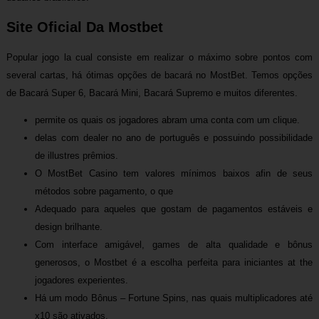
Site Oficial Da Mostbet
Popular jogo la cual consiste em realizar o máximo sobre pontos com
several cartas, há ótimas opções de bacará no MostBet. Temos opções
de Bacará Super 6, Bacará Mini, Bacará Supremo e muitos diferentes.
permite os quais os jogadores abram uma conta com um clique.
delas com dealer no ano de português e possuindo possibilidade
de illustres prêmios.
O MostBet Casino tem valores mínimos baixos afin de seus
métodos sobre pagamento, o que
Adequado para aqueles que gostam de pagamentos estáveis e
design brilhante.
Com interface amigável, games de alta qualidade e bônus
generosos, o Mostbet é a escolha perfeita para iniciantes at the
jogadores experientes.
Há um modo Bônus – Fortune Spins, nas quais multiplicadores até
x10 são ativados.