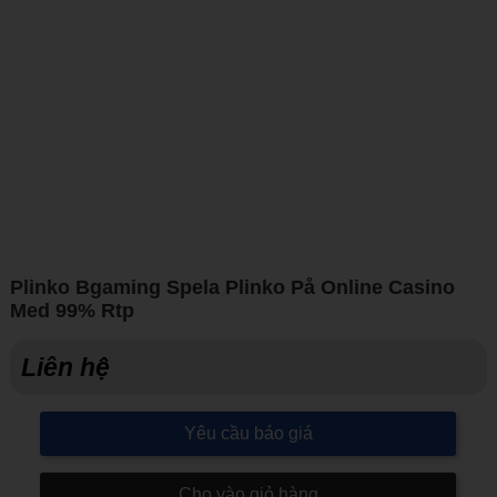
Plinko Bgaming Spela Plinko På Online Casino
Med 99% Rtp
Liên hệ
Yêu cầu báo giá
Cho vào giỏ hàng