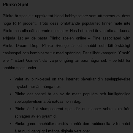
Plinko Spel
Plinko är speciellt uppskattat bland hobbyspelare som attraheras av dess
höga RTP procent. Trots dess omfattande popularitet finner male inte
Plinko hos alla nätbaserade spelsajter. Hos Lottoland är vi stolta att kunna
erbjuda 1st av de bästa Plinko spelen online – Pine associated with
Plinko Dream Drop. Plinko Sverige är ett snabbt och lättförståeligt
casinospel och kombinerar tur med spänning. Det tillhör kategorin “Crash”
eller “Instant Games”, där varje omgång tar bara några sek – perfekt för
snabba spelstunder.
Valet av plinko-spel on the internet påverkar din spelupplevelse
mycket mer än många tror.
Plinko casinospel är en av de mest populära och lättillgängliga
spelupplevelserna på nätcasinon i dag.
Plinko är 1st slumpbaserat spel där du släpper sobre kula från
schlagen av en pyramid.
Plinko game innehåller spridits utanför den traditionella tv-formatet
å är nu tillgängligt i många digitala versioner.