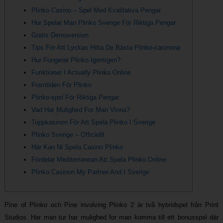
Plinko Casino – Spel Med Kvalitativa Pengar
Hur Spelar Man Plinko Sverige För Riktiga Pengar
Gratis Demoversion
Tips För Att Lyckas Hitta De Bästa Plinko-casinona
Hur Fungerar Plinko Igentigen?
Funktioner I Actually Plinko Online
Framtiden För Plinko
Plinko-spel För Riktiga Pengar
Vad Har Mulighed For Man Vinna?
Toppkasinon För Att Spela Plinko I Sverige
Plinko Sverige – Officiellt
Här Kan Ni Spela Casino Plinko
Fördelar Mediterranean Att Spela Plinko Online
Plinko Casinon My Partner And I Sverige
Pine of Plinko och Pine involving Plinko 2 är två hybridspel från Print
Studios. Har man tur har mulighed for man komma till ett bonusspel där