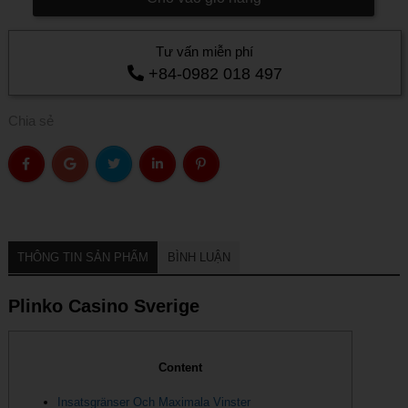
Tư vấn miễn phí
+84-0982 018 497
Chia sẻ
THÔNG TIN SẢN PHẨM
BÌNH LUẬN
Plinko Casino Sverige
Content
Insatsgränser Och Maximala Vinster