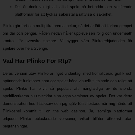
Det är dock viktigt att alltid spela på betrodda och verifierade
plattformar för att lyckas säkerställa rättvisa o säkerhet.
Plinko går fort och multiplikatorerna lockar, så det är lätt att förlora greppet
om dar och pengar. Råden nedan håller upplevelsen rolig och underneath
kontroll för svenska spelare. Vi bygger våra Plinko-erbjudanden för
spelare över hela Sverige.
Vad Har Plinko För Rtp?
Deras version utav Plinko är inget undantag, med komplicerad grafik och
spännande funktioner som gör spelet både visuellt tilltalande och roligt att
spela. Plinko har blivit så populärt att mångfaldiga av de största
speltillverkarna nu utvecklar sina egna versioner av spelet. Det var detta
demonstration hos Hacksaw och jag själv först testade när mig hörde att
Plinkospel kommit till on the web casinon. Ja, somliga plattformar
erbjuder Plinko oblockerade versioner, vilket tillåter åtkomst utan
begränsningar.