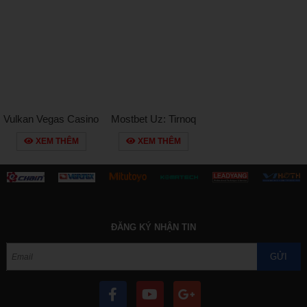
Vulkan Vegas Casino
Mostbet Uz: Tirnoq
Österreich Dein
O'yinlari uchun
XEM THÊM
XEM THÊM
Einstieg Throughout
Mukammal
Das Beste Online-
Qo'llanma
glücksspiel
ĐĂNG KÝ NHẬN TIN
GỬI