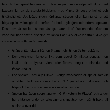
lära dig hur spelet fungerar och dess regler före du väljer att filma med
kassan. En av de största fördelarna med Plinko är dess enkelhet och
tillgänglighet. Det krävs ingen fördjupad strategi eller kunnighet för att
börja spela, vilket gör det perfekt för både nybörjare och erfarna spelare.
Dessutom är spelets slumpmässiga natur alltid” “spännande, eftersom
varje boll har samma gissning att landa i actually olika vinstfält, vilka ger
en känsla av rättvisa 6 osäkerhet.
Gränssnittet skalar från en 6-tums­mobil till en 32-tums­skärm.
Demoversionen fungerar lika som spelet för riktiga pengar, men
istället för att lyckas vinna eller förlora pengar, spelar du med
låtsaskrediter.
För spelare i actually Plinko Sverige-marknaden är spelet särskilt
attraktivt tack vare dess höga RTP, justerbara risknivåer och
tillgänglighet hos licensierade svenska casinon.
Spelen har även sobre angiven RTP (Return to Player) och anger
hur viktande andel av allesammans insatser som går tillbaka till
spelarna över tid.