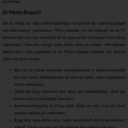
utvecklare.
Är Plinko Bogus?
Det är viktigt att välja insättningsbelopp och passar din spending budget
och dina betting” “preferenser. Plinko startade och ett sidospel we en TV
demonstrate men har utvecklats till ett spännande casinospel med många
casinofans i Swe och många andra förare delar av världen. Hemligheten
bakom dess stora popularitet är att Plinko erbjuder enkelhet och durante
chans till stora vinster.
Men för att lyckas maximera spelupplevelsen o spela ansvarsfullt
bör man starta mediterranean att lära sej spelet, sätta spelgränser
och ta spelpauser.
Oskar har lång erfarenhet som artist och webbredaktör, vilket gör
honom until en mångsidig specialist.
Sammanfattningsvis är Plinko bluff oftast en myt, men det finns
oseriösa aktörer på marknaden.
Bygg dina egna plinko wins, spela ansvarsfullt och finna balansen
mellan” “insats och risk för att optimera dina chanser till vinst.