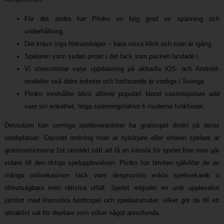
För det andra har Plinko en hög grad av spänning och
underhållning.
Det krävs inga förkunskaper – bara vissa klick och man är igång.
Spelaren vann sedan priset i det fack som pucken landade i.
Vi stresstestar varje uppdatering på aktuella iOS- och Android-
modeller oxå äldre enheter och fortfarande är vanliga i Sverige.
Plinko innehåller blivit alltmer populärt bland casinospelare add
vare sin enkelhet, höga spänningsfaktor 6 moderna funktioner.
Dessutom kan somliga spelleverantörer ha gratisspel direkt på deras
webbplatser. Oavsett omkring man är nybörjare eller erfaren spelare är
gratisversionerna 1st utmärkt sätt att få en känsla för spelet före man går
vidare till den riktiga spelupplevelsen. Plinko har bliviten självklar de av
många onlinekasinon tack vare desprovisto enkla spelmekanik o
oförutsägbara men rättvisa utfall. Spelet erbjuder en unik upplevelse
jämfört med klassiska bordsspel och spelautomater, vilket gör de till ett
attraktivt val för depilare som söker något annorlunda.