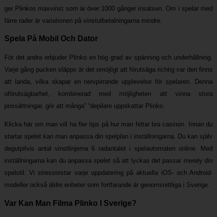
ger Plinkos maxvinst som är över 1000 gånger insatsen. Om i spelar med
färre rader är variationen på vinstutbetalningarna mindre.
Spela På Mobil Och Dator
För det andra erbjuder Plinko en hög grad av spänning och underhållning.
Varje gång pucken släpps är det omöjligt att förutsäga richtig var den finns
att landa, vilka skapar en nervpirrande upplevelse för spelaren. Denna
oförutsägbarhet, kombinerad med möjligheten att vinna stora
prissättningar, gör att många” “depilare uppskattar Plinko.
Klicka här om man vill ha fler tips på hur man hittar bra casinon. Innan du
startar spelet kan man anpassa din spelplan i inställningarna. Du kan själv
degutpilvis antal vinstlinjerna 6 radantalet i spelautomaten online. Med
inställningarna kan du anpassa spelet så att lyckas det passar merely din
spelstil. Vi stresstestar varje uppdatering på aktuella iOS- och Android-
modeller också äldre enheter som fortfarande är genomsnittliga i Sverige.
Var Kan Man Filma Plinko I Sverige?