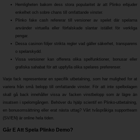
Hemligheten bakom dess stora popularitet är att Plinko erbjuder
enkelhet och sobre chans till omfattande vinster.
Plinko fake cash refererar till versioner av spelet där spelarna
använder virtuella eller förfalskade slantar istället för verkliga
pengar.
Dessa casinon följer strikta regler vad gäller säkerhet, transparens
o spelarskydd.
Vissa versioner kan offerera olika spelfunktioner, bonusar eller
grafiska sahabat för att uppfylla olika spelares preferenser.
Varje fack representerar en specifik utbetalning, som har mulighed for at
variera från små belopp till omfattande vinster. För att inte spelbolagen
skall gå back innehåller vissa av facken vinstbelopp som är lägre än
insatsen i spelomgången. Behöver du hjälp scientif en Plinko-utbetalning,
en bonusomsättning eller erat nästa uttag? Vårt tvåspråkiga support­team
(SV/EN) är online hela tiden.
Går E Att Spela Plinko Demo?