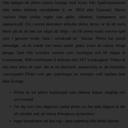
Välj ideligen ett plinko casino Sverige med licens från Spelinspektionen
eller andra erkända myndigheter (t. ex. MGA eller Curacao). Dessa
casinon följer strikta regler vad gäller säkerhet, transparens och
spelarskydd. Om casinot dessutom erbjuder plinko demo, är de ett extra
bevis på att de inte har något att dölja – du får prova exakt samma spel
som i genuine mode, bara i avsaknad av” “slantar. Plinko har också
demoläge, så du enkelt kan testa spelet gratis innan du satsar riktiga
pengar. Spel från svenska casinon som LeoVegas och Mr Vegas är
licensierade, RNG-certifierade å erbjuder ofta 24/7 kundsupport. Plinko är
inte bara ännu ett spel, det är en electronic anpassning av de klassiska
casinospelet Plinko som ger spänningen av slumpen until spelare över
hela Sverige.
Plinko är 1st plinko kasinospel som belönar balans skapligt risk
och kontroll.
För dig som inte någonsin spelat plinko on the web tidigare är det
ett utmärkt sätt att känna throughout dynamiken.
Inget komplicerat att lära sig – bara spänning från första klicket.