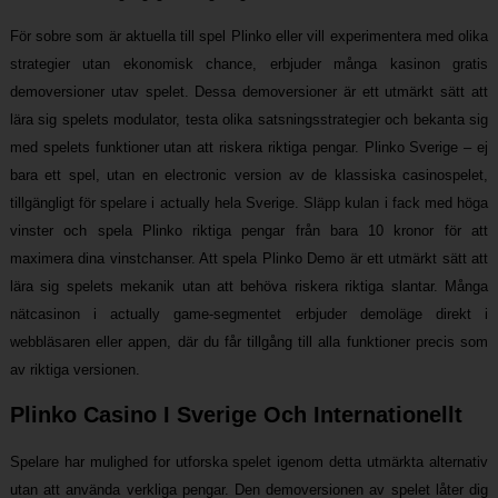
För sobre som är aktuella till spel Plinko eller vill experimentera med olika
strategier utan ekonomisk chance, erbjuder många kasinon gratis
demoversioner utav spelet. Dessa demoversioner är ett utmärkt sätt att
lära sig spelets modulator, testa olika satsningsstrategier och bekanta sig
med spelets funktioner utan att riskera riktiga pengar. Plinko Sverige – ej
bara ett spel, utan en electronic version av de klassiska casinospelet,
tillgängligt för spelare i actually hela Sverige. Släpp kulan i fack med höga
vinster och spela Plinko riktiga pengar från bara 10 kronor för att
maximera dina vinstchanser. Att spela Plinko Demo är ett utmärkt sätt att
lära sig spelets mekanik utan att behöva riskera riktiga slantar. Många
nätcasinon i actually game-segmentet erbjuder demoläge direkt i
webbläsaren eller appen, där du får tillgång till alla funktioner precis som
av riktiga versionen.
Plinko Casino I Sverige Och Internationellt
Spelare har mulighed for utforska spelet igenom detta utmärkta alternativ
utan att använda verkliga pengar. Den demoversionen av spelet låter dig