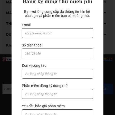
Đăng ký dùng thử miễn phí
Dụng cụ đo Mitutoyo
MÁY GIA CÔNG GỖ CNC
Bạn vui lòng cung cấp đủ thông tin liên hệ 
Thiết bị đo kiểm
Máy phay gỗ CNC
MÁY GIA CÔNG ĐÁ CNC
của bạn và phần mềm bạn cần dùng thử.
Máy tiện gỗ CNC
Carbide end mill
THIẾT BỊ XỬ LÝ DẦU CẮT GỌT
Email
Thiết bị xử lý dung dịch tưới nguội
DỤNG CỤ CẮT GỌT KIM LOẠI
Thiết bị xử lý mạt sắt bùn lắng
Automatic lathes
Số điện thoại
Khác
Boring bar
Carbide end mill
Đơn vị công tác
End mill with cutter
ĐĂNG KÝ NHẬN TIN
Grooving
Phần mềm đăng ký dùng thử
GỬI
Hand tools
Hạt insert
Yêu cầu báo giá phần mềm
Machine accessories