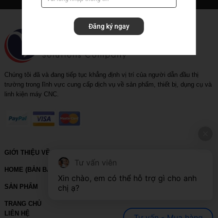
Rapid_drill_(U-drill)
Đăng ký ngay
Tool holder
Tool holder with coolant
Chúng tôi đã và đang tiếp tục khẳng định vị trí của người dẫn đầu thị
trường trong lĩnh vực cung cấp dịch vụ về sản phẩm, thiết bị, dụng cụ và
linh kiện máy CNC.
GIỚI THIỆU VỀ VIHOTH
Tư vấn viên
HOME (BẢN BACKUP – VUI LÒNG KHÔNG SỬA XÓA)
Xin chào, em có thể hỗ trợ gì cho anh 
chị ạ?
SẢN PHẨM
TRANG CHỦ
LIÊN HỆ
Tư vấn - Mua hàng