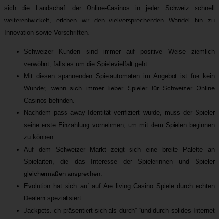
sich die Landschaft der Online-Casinos in jeder Schweiz schnell
weiterentwickelt, erleben wir den vielversprechenden Wandel hin zu
Innovation sowie Vorschriften.
Schweizer Kunden sind immer auf positive Weise ziemlich
verwöhnt, falls es um die Spielevielfalt geht.
Mit diesen spannenden Spielautomaten im Angebot ist fue kein
Wunder, wenn sich immer lieber Spieler für Schweizer Online
Casinos befinden.
Nachdem pass away Identität verifiziert wurde, muss der Spieler
seine erste Einzahlung vornehmen, um mit dem Spielen beginnen
zu können.
Auf dem Schweizer Markt zeigt sich eine breite Palette an
Spielarten, die das Interesse der Spielerinnen und Spieler
gleichermaßen ansprechen.
Evolution hat sich auf auf Are living Casino Spiele durch echten
Dealern spezialisiert.
Jackpots. ch präsentiert sich als durch” “und durch solides Internet