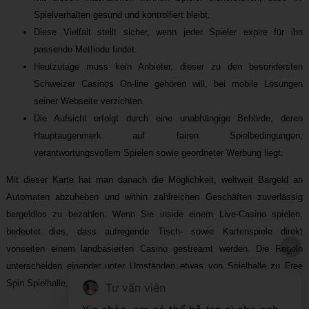
Spielverhalten gesund und kontrolliert bleibt.
Diese Vielfalt stellt sicher, wenn jeder Spieler expire für ihn
passende Methode findet.
Heutzutage muss kein Anbieter, dieser zu den besondersten
Schweizer Casinos On-line gehören will, bei mobile Lösungen
seiner Webseite verzichten.
Die Aufsicht erfolgt durch eine unabhängige Behörde, deren
Hauptaugenmerk auf fairen Spielbedingungen,
verantwortungsvollem Spielen sowie geordneter Werbung liegt.
Mit dieser Karte hat man danach die Möglichkeit, weltweit Bargeld an
Automaten abzuheben und within zahlreichen Geschäften zuverlässig
bargeldlos zu bezahlen. Wenn Sie inside einem Live-Casino spielen,
bedeutet dies, dass aufregende Tisch- sowie Kartenspiele direkt
vonseiten einem landbasierten Casino gestreamt werden. Die Regeln
unterscheiden einander unter Umständen etwas von Spielhalle zu Free
Spin Spielhalle, aber das Prinzip ist überall gleich.
Tư vấn viên