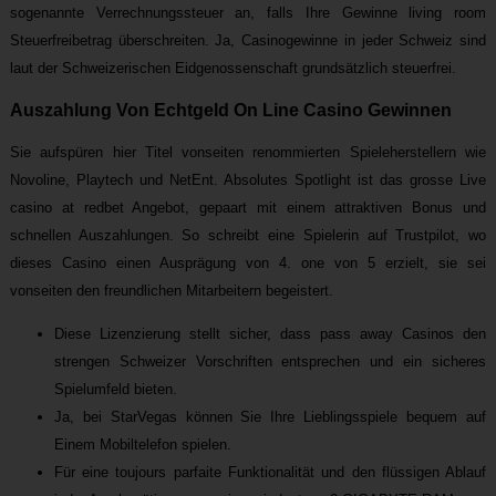
sogenannte Verrechnungssteuer an, falls Ihre Gewinne living room
Steuerfreibetrag überschreiten. Ja, Casinogewinne in jeder Schweiz sind
laut der Schweizerischen Eidgenossenschaft grundsätzlich steuerfrei.
Auszahlung Von Echtgeld On Line Casino Gewinnen
Sie aufspüren hier Titel vonseiten renommierten Spieleherstellern wie
Novoline, Playtech und NetEnt. Absolutes Spotlight ist das grosse Live
casino at redbet Angebot, gepaart mit einem attraktiven Bonus und
schnellen Auszahlungen. So schreibt eine Spielerin auf Trustpilot, wo
dieses Casino einen Ausprägung von 4. one von 5 erzielt, sie sei
vonseiten den freundlichen Mitarbeitern begeistert.
Diese Lizenzierung stellt sicher, dass pass away Casinos den
strengen Schweizer Vorschriften entsprechen und ein sicheres
Spielumfeld bieten.
Ja, bei StarVegas können Sie Ihre Lieblingsspiele bequem auf
Einem Mobiltelefon spielen.
Für eine toujours parfaite Funktionalität und den flüssigen Ablauf