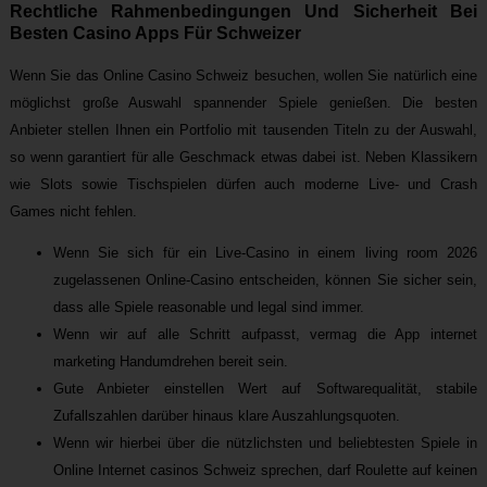
Rechtliche Rahmenbedingungen Und Sicherheit Bei
Besten Casino Apps Für Schweizer
Wenn Sie das Online Casino Schweiz besuchen, wollen Sie natürlich eine
möglichst große Auswahl spannender Spiele genießen. Die besten
Anbieter stellen Ihnen ein Portfolio mit tausenden Titeln zu der Auswahl,
so wenn garantiert für alle Geschmack etwas dabei ist. Neben Klassikern
wie Slots sowie Tischspielen dürfen auch moderne Live- und Crash
Games nicht fehlen.
Wenn Sie sich für ein Live-Casino in einem living room 2026
zugelassenen Online-Casino entscheiden, können Sie sicher sein,
dass alle Spiele reasonable und legal sind immer.
Wenn wir auf alle Schritt aufpasst, vermag die App internet
marketing Handumdrehen bereit sein.
Gute Anbieter einstellen Wert auf Softwarequalität, stabile
Zufallszahlen darüber hinaus klare Auszahlungsquoten.
Wenn wir hierbei über die nützlichsten und beliebtesten Spiele in
Online Internet casinos Schweiz sprechen, darf Roulette auf keinen