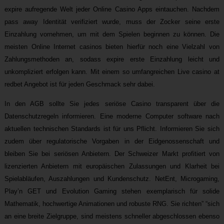
expire aufregende Welt jeder Online Casino Apps eintauchen. Nachdem
pass away Identität verifiziert wurde, muss der Zocker seine erste
Einzahlung vornehmen, um mit dem Spielen beginnen zu können. Die
meisten Online Internet casinos bieten hierfür noch eine Vielzahl von
Zahlungsmethoden an, sodass expire erste Einzahlung leicht und
unkompliziert erfolgen kann. Mit einem so umfangreichen Live casino at
redbet Angebot ist für jeden Geschmack sehr dabei.
In den AGB sollte Sie jedes seriöse Casino transparent über die
Datenschutzregeln informieren. Eine moderne Computer software nach
aktuellen technischen Standards ist für uns Pflicht. Informieren Sie sich
zudem über regulatorische Vorgaben in der Eidgenossenschaft und
bleiben Sie bei seriösen Anbietern. Der Schweizer Markt profitiert von
lizenzierten Anbietern mit europäischen Zulassungen und Klarheit bei
Spielabläufen, Auszahlungen und Kundenschutz. NetEnt, Microgaming,
Play’n GET und Evolution Gaming stehen exemplarisch für solide
Mathematik, hochwertige Animationen und robuste RNG. Sie richten” “sich
an eine breite Zielgruppe, sind meistens schneller abgeschlossen ebenso