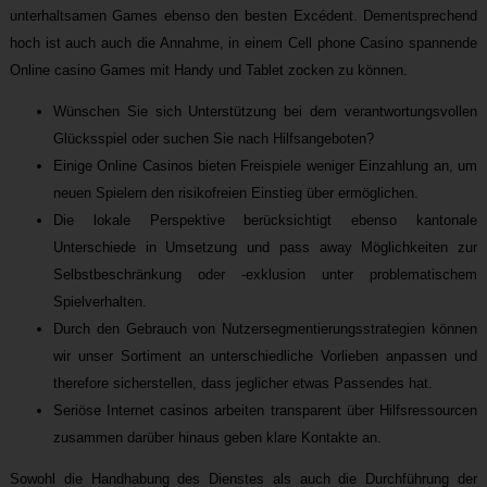
unterhaltsamen Games ebenso den besten Excédent. Dementsprechend
hoch ist auch auch die Annahme, in einem Cell phone Casino spannende
Online casino Games mit Handy und Tablet zocken zu können.
Wünschen Sie sich Unterstützung bei dem verantwortungsvollen
Glücksspiel oder suchen Sie nach Hilfsangeboten?
Einige Online Casinos bieten Freispiele weniger Einzahlung an, um
neuen Spielern den risikofreien Einstieg über ermöglichen.
Die lokale Perspektive berücksichtigt ebenso kantonale
Unterschiede in Umsetzung und pass away Möglichkeiten zur
Selbstbeschränkung oder -exklusion unter problematischem
Spielverhalten.
Durch den Gebrauch von Nutzersegmentierungsstrategien können
wir unser Sortiment an unterschiedliche Vorlieben anpassen und
therefore sicherstellen, dass jeglicher etwas Passendes hat.
Seriöse Internet casinos arbeiten transparent über Hilfsressourcen
zusammen darüber hinaus geben klare Kontakte an.
Sowohl die Handhabung des Dienstes als auch die Durchführung der