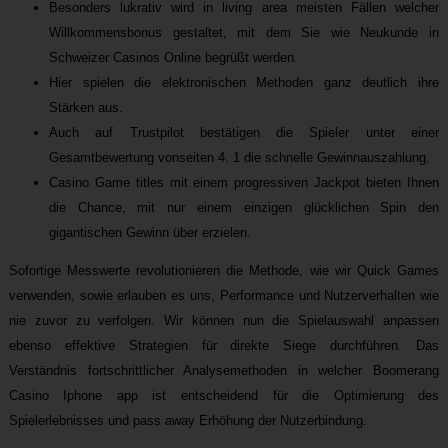
Besonders lukrativ wird in living area meisten Fällen welcher
Willkommensbonus gestaltet, mit dem Sie wie Neukunde in
Schweizer Casinos Online begrüßt werden.
Hier spielen die elektronischen Methoden ganz deutlich ihre
Stärken aus.
Auch auf Trustpilot bestätigen die Spieler unter einer
Gesamtbewertung vonseiten 4. 1 die schnelle Gewinnauszahlung.
Casino Game titles mit einem progressiven Jackpot bieten Ihnen
die Chance, mit nur einem einzigen glücklichen Spin den
gigantischen Gewinn über erzielen.
Sofortige Messwerte revolutionieren die Methode, wie wir Quick Games
verwenden, sowie erlauben es uns, Performance und Nutzerverhalten wie
nie zuvor zu verfolgen. Wir können nun die Spielauswahl anpassen
ebenso effektive Strategien für direkte Siege durchführen. Das
Verständnis fortschrittlicher Analysemethoden in welcher Boomerang
Casino Iphone app ist entscheidend für die Optimierung des
Spielerlebnisses und pass away Erhöhung der Nutzerbindung.