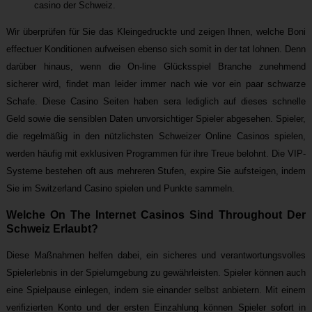
casino der Schweiz.
Wir überprüfen für Sie das Kleingedruckte und zeigen Ihnen, welche Boni
effectuer Konditionen aufweisen ebenso sich somit in der tat lohnen. Denn
darüber hinaus, wenn die On-line Glücksspiel Branche zunehmend
sicherer wird, findet man leider immer nach wie vor ein paar schwarze
Schafe. Diese Casino Seiten haben sera lediglich auf dieses schnelle
Geld sowie die sensiblen Daten unvorsichtiger Spieler abgesehen. Spieler,
die regelmäßig in den nützlichsten Schweizer Online Casinos spielen,
werden häufig mit exklusiven Programmen für ihre Treue belohnt. Die VIP-
Systeme bestehen oft aus mehreren Stufen, expire Sie aufsteigen, indem
Sie im Switzerland Casino spielen und Punkte sammeln.
Welche On The Internet Casinos Sind Throughout Der
Schweiz Erlaubt?
Diese Maßnahmen helfen dabei, ein sicheres und verantwortungsvolles
Spielerlebnis in der Spielumgebung zu gewährleisten. Spieler können auch
eine Spielpause einlegen, indem sie einander selbst anbietern. Mit einem
verifizierten Konto und der ersten Einzahlung können Spieler sofort in