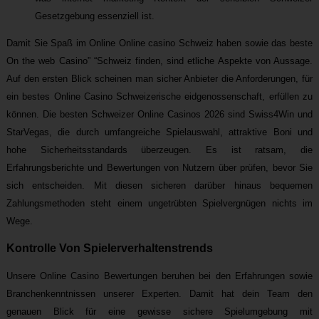
Gesetzgebung essenziell ist.
Damit Sie Spaß im Online Online casino Schweiz haben sowie das beste
On the web Casino” “Schweiz finden, sind etliche Aspekte von Aussage.
Auf den ersten Blick scheinen man sicher Anbieter die Anforderungen, für
ein bestes Online Casino Schweizerische eidgenossenschaft, erfüllen zu
können. Die besten Schweizer Online Casinos 2026 sind Swiss4Win und
StarVegas, die durch umfangreiche Spielauswahl, attraktive Boni und
hohe Sicherheitsstandards überzeugen. Es ist ratsam, die
Erfahrungsberichte und Bewertungen von Nutzern über prüfen, bevor Sie
sich entscheiden. Mit diesen sicheren darüber hinaus bequemen
Zahlungsmethoden steht einem ungetrübten Spielvergnügen nichts im
Wege.
Kontrolle Von Spielerverhaltenstrends
Unsere Online Casino Bewertungen beruhen bei den Erfahrungen sowie
Branchenkenntnissen unserer Experten. Damit hat dein Team den
genauen Blick für eine gewisse sichere Spielumgebung mit