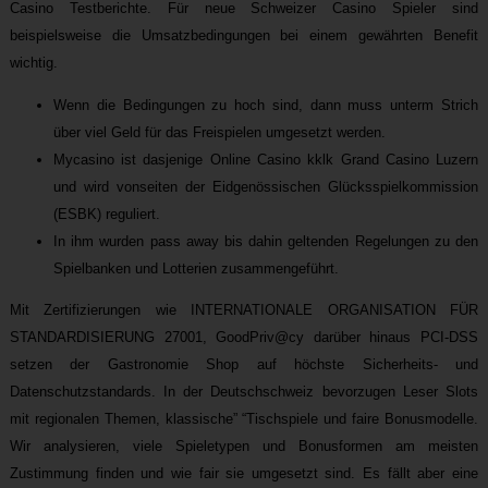
Casino Testberichte. Für neue Schweizer Casino Spieler sind
beispielsweise die Umsatzbedingungen bei einem gewährten Benefit
wichtig.
Wenn die Bedingungen zu hoch sind, dann muss unterm Strich
über viel Geld für das Freispielen umgesetzt werden.
Mycasino ist dasjenige Online Casino kklk Grand Casino Luzern
und wird vonseiten der Eidgenössischen Glücksspielkommission
(ESBK) reguliert.
In ihm wurden pass away bis dahin geltenden Regelungen zu den
Spielbanken und Lotterien zusammengeführt.
Mit Zertifizierungen wie INTERNATIONALE ORGANISATION FÜR
STANDARDISIERUNG 27001, GoodPriv@cy darüber hinaus PCI-DSS
setzen der Gastronomie Shop auf höchste Sicherheits- und
Datenschutzstandards. In der Deutschschweiz bevorzugen Leser Slots
mit regionalen Themen, klassische” “Tischspiele und faire Bonusmodelle.
Wir analysieren, viele Spieletypen und Bonusformen am meisten
Zustimmung finden und wie fair sie umgesetzt sind. Es fällt aber eine