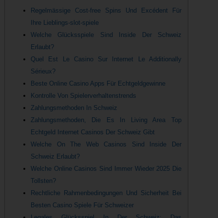
Regelmässige Cost-free Spins Und Excédent Für
Ihre Lieblings-slot-spiele
Welche Glücksspiele Sind Inside Der Schweiz
Erlaubt?
Quel Est Le Casino Sur Internet Le Additionally
Sérieux?
Beste Online Casino Apps Für Echtgeldgewinne
Kontrolle Von Spielerverhaltenstrends
Zahlungsmethoden In Schweiz
Zahlungsmethoden, Die Es In Living Area Top
Echtgeld Internet Casinos Der Schweiz Gibt
Welche On The Web Casinos Sind Inside Der
Schweiz Erlaubt?
Welche Online Casinos Sind Immer Wieder 2025 Die
Tollsten?
Rechtliche Rahmenbedingungen Und Sicherheit Bei
Besten Casino Spiele Für Schweizer
Legales Glücksspiel In Der Schweiz: Das