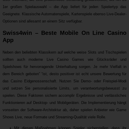
1er großen Spielauswahl – die App liefert für jeden Spielertyp das
Geeignete. Klassische Automatenspiele, Kartenspiele ebenso Live-Dealer-
Optionen sind allesamt an einem Sitz verfügbar.
Swiss4win – Beste Mobile On Line Casino
App
Neben den beliebten Klassikern auf welche weise Slots und Tischspielen
sollten auch moderne Live Casino Games wie Glücksräder und
Spielshows für hervorragende Unterhaltung sorgen. Je mehr Vielfalt in
dem Bereich geboten” “ist, desto positiver ist echt unsere Bewertung für
das Casino Eidgenossenschaft. Nutzen Sie Demo- oder Freispiel-Modi
und setzen Sie personalisierte Limits, um verantwortungsbewusst zu
spielen. Diese Faktoren sichern accomplir Ergebnisse und verlässliches
Funktionieren auf Desktop- und Mobilgeräten. Die Implementierung hängt
vonseiten der Software-Architektur ab, daher spielen Anbieter wie Game
Shows Live, neue Formate und Streaming-Qualität viele Rolle.
Mit diesen Maßnahmen können Spieler sicherstellen, dass ihr