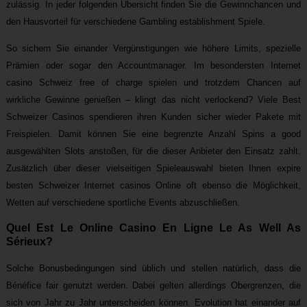
zulässig. In jeder folgenden Übersicht finden Sie die Gewinnchancen und
den Hausvorteil für verschiedene Gambling establishment Spiele.
So sichern Sie einander Vergünstigungen wie höhere Limits, spezielle
Prämien oder sogar den Accountmanager. Im besondersten Internet
casino Schweiz free of charge spielen und trotzdem Chancen auf
wirkliche Gewinne genießen – klingt das nicht verlockend? Viele Best
Schweizer Casinos spendieren ihren Kunden sicher wieder Pakete mit
Freispielen. Damit können Sie eine begrenzte Anzahl Spins a good
ausgewählten Slots anstoßen, für die dieser Anbieter den Einsatz zahlt.
Zusätzlich über dieser vielseitigen Spieleauswahl bieten Ihnen expire
besten Schweizer Internet casinos Online oft ebenso die Möglichkeit,
Wetten auf verschiedene sportliche Events abzuschließen.
Quel Est Le Online Casino En Ligne Le As Well As
Sérieux?
Solche Bonusbedingungen sind üblich und stellen natürlich, dass die
Bénéfice fair genutzt werden. Dabei gelten allerdings Obergrenzen, die
sich von Jahr zu Jahr unterscheiden können. Evolution hat einander auf