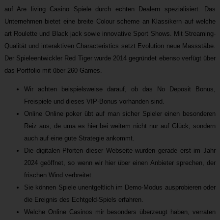
auf Are living Casino Spiele durch echten Dealern spezialisiert. Das
Unternehmen bietet eine breite Colour scheme an Klassikern auf welche
art Roulette und Black jack sowie innovative Sport Shows. Mit Streaming-
Qualität und interaktiven Characteristics setzt Evolution neue Massstäbe.
Der Spieleentwickler Red Tiger wurde 2014 gegründet ebenso verfügt über
das Portfolio mit über 260 Games.
Wir achten beispielsweise darauf, ob das No Deposit Bonus,
Freispiele und dieses VIP-Bonus vorhanden sind.
Online Online poker übt auf man sicher Spieler einen besonderen
Reiz aus, de uma es hier bei weitem nicht nur auf Glück, sondern
auch auf eine gute Strategie ankommt.
Die digitalen Pforten dieser Webseite wurden gerade erst im Jahr
2024 geöffnet, so wenn wir hier über einen Anbieter sprechen, der
frischen Wind verbreitet.
Sie können Spiele unentgeltlich im Demo-Modus ausprobieren oder
die Ereignis des Echtgeld-Spiels erfahren.
Welche Online Casinos mir besonders überzeugt haben, verraten