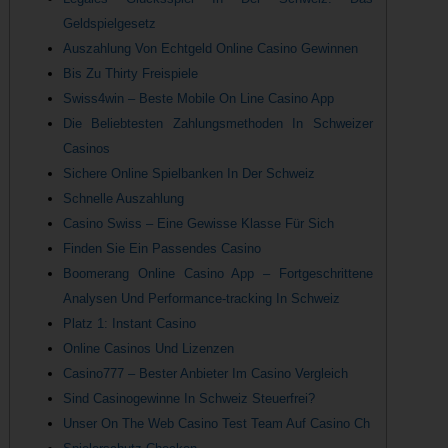
Geldspielgesetz
Auszahlung Von Echtgeld Online Casino Gewinnen
Bis Zu Thirty Freispiele
Swiss4win – Beste Mobile On Line Casino App
Die Beliebtesten Zahlungsmethoden In Schweizer
Casinos
Sichere Online Spielbanken In Der Schweiz
Schnelle Auszahlung
Casino Swiss – Eine Gewisse Klasse Für Sich
Finden Sie Ein Passendes Casino
Boomerang Online Casino App – Fortgeschrittene
Analysen Und Performance-tracking In Schweiz
Platz 1: Instant Casino
Online Casinos Und Lizenzen
Casino777 – Bester Anbieter Im Casino Vergleich
Sind Casinogewinne In Schweiz Steuerfrei?
Unser On The Web Casino Test Team Auf Casino Ch