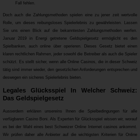
Fall fehlen.
Doch auch die Zahlungsmethoden spielen eine zu jener zeit wertvolle
Rolle, um dieses reibungsloses Spielerlebnis zu gewährleisten. Lassen
Sie uns einen Blick auf die bekanntesten Zahlungsmethoden werfen.
Januar 2019 in Energi getretene Geldspielgesetz ermöglicht es den
Spielbanken, auch online über operieren. Dieses Gesetz bietet einen
klaren rechtlichen Rahmen, jeder sowohl die Betreiber als auch die Spieler
schützt. Es stellt sicher, wenn alle Online Casinos, die in dieser Schweiz
tätig sind immer wieder, den gesetzlichen Anforderungen entsprechen und
deswegen ein sicheres Spielerlebnis bieten.
Legales Glücksspiel In Welcher Schweiz:
Das Geldspielgesetz
Ausserdem erklären unsereins Ihnen die Spielbedingungen für alle
verfügbaren Casino Boni. Als Experten für Glücksspiel wissen wir, worauf
es bei der Wahl eines best Schweizer Online Internet casinos ankommt.
Wir prüfen daher alle Anbieter auf die wichtigsten Kriterien für Online