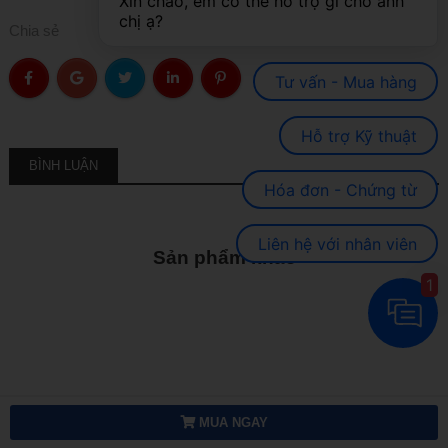
Xin chào, em có thể hỗ trợ gì cho anh 
chị ạ?
Chia sẻ
Tư vấn - Mua hàng
Hỗ trợ Kỹ thuật
BÌNH LUẬN
Hóa đơn - Chứng từ
Liên hệ với nhân viên
Sản phẩm khác
1
MUA NGAY