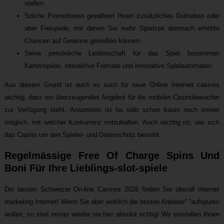
stellen.
Solche Promotionen gewähren Ihnen zusätzliches Guthaben oder
aber Freispiele, mit denen Sie mehr Spielzeit demnach erhöhte
Chancen auf Gewinne genießen können.
Seine persönliche Leidenschaft für das Spiel bestimmen
Kartenspiele, interaktive Formate und innovative Spielautomaten.
Aus diesem Grund ist auch es auch für neue Online Internet casinos
wichtig, dass ein überzeugendes Angebot für die mobilen Casinobesucher
zur Verfügung steht. Ansonsten ist ha sido schon kaum noch immer
möglich, mit welcher Konkurrenz mitzuhalten. Auch wichtig ist, wie sich
das Casino um den Spieler- und Datenschutz bemüht.
Regelmässige Free Of Charge Spins Und
Boni Für Ihre Lieblings-slot-spiele
Die besten Schweizer On-line Casinos 2026 finden Sie überall internet
marketing Internet! Wenn Sie aber wirklich die besten Anbieter” “aufspüren
wollen, so sind immer wieder sie hier absolut richtig! Wir einstellen Ihnen