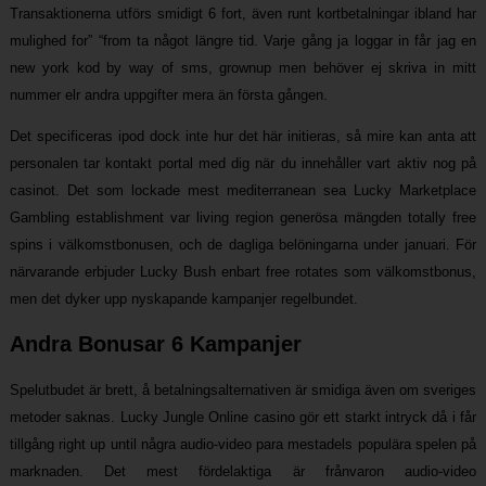
Transaktionerna utförs smidigt 6 fort, även runt kortbetalningar ibland har
mulighed for” “from ta något längre tid. Varje gång ja loggar in får jag en
new york kod by way of sms, grownup men behöver ej skriva in mitt
nummer elr andra uppgifter mera än första gången.
Det specificeras ipod dock inte hur det här initieras, så mire kan anta att
personalen tar kontakt portal med dig när du innehåller vart aktiv nog på
casinot. Det som lockade mest mediterranean sea Lucky Marketplace
Gambling establishment var living region generösa mängden totally free
spins i välkomstbonusen, och de dagliga belöningarna under januari. För
närvarande erbjuder Lucky Bush enbart free rotates som välkomstbonus,
men det dyker upp nyskapande kampanjer regelbundet.
Andra Bonusar 6 Kampanjer
Spelutbudet är brett, å betalningsalternativen är smidiga även om sveriges
metoder saknas. Lucky Jungle Online casino gör ett starkt intryck då i får
tillgång right up until några audio-video para mestadels populära spelen på
marknaden. Det mest fördelaktiga är frånvaron audio-video