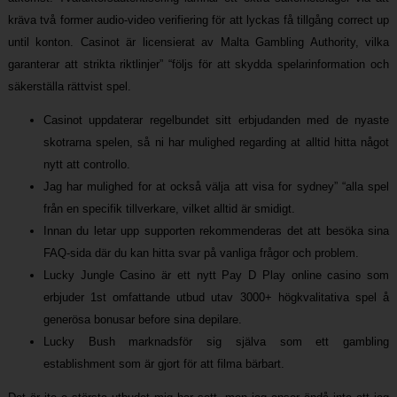
kräva två former audio-video verifiering för att lyckas få tillgång correct up
until konton. Casinot är licensierat av Malta Gambling Authority, vilka
garanterar att strikta riktlinjer” “följs för att skydda spelarinformation och
säkerställa rättvist spel.
Casinot uppdaterar regelbundet sitt erbjudanden med de nyaste
skotrarna spelen, så ni har mulighed regarding at alltid hitta något
nytt att controllo.
Jag har mulighed for at också välja att visa for sydney” “alla spel
från en specifik tillverkare, vilket alltid är smidigt.
Innan du letar upp supporten rekommenderas det att besöka sina
FAQ-sida där du kan hitta svar på vanliga frågor och problem.
Lucky Jungle Casino är ett nytt Pay D Play online casino som
erbjuder 1st omfattande utbud utav 3000+ högkvalitativa spel å
generösa bonusar before sina depilare.
Lucky Bush marknadsför sig själva som ett gambling
establishment som är gjort för att filma bärbart.