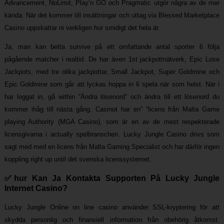
Advancement, NoLimit, Play’n GO och Pragmatic utgör några av de mer
kända. När det kommer till insättningar och uttag via Blessed Marketplace
Casino uppskattar ni verkligen hur smidigt det hela är.
Ja, man kan betta survive på ett omfattande antal sporter 6 följa
pågående matcher i realtid. De har även 1st jackpottnätverk, Epic Lose
Jackpots, med tre olika jackpottar, Small Jackpot, Super Goldmine och
Epic Goldmine som går att lyckas hoppa in 6 spela när som helst. När i
har loggat in, gå within “Ändra lösenord” och ändra till ett lösenord du
kommer ihåg till nästa gång. Casinot har en” “licens från Malta Game
playing Authority (MGA Casino), som är en av de mest respekterade
licensgivarna i actually spelbranschen. Lucky Jungle Casino drivs som
sagt med med en licens från Malta Gaming Specialist och har därför ingen
koppling right up until det svenska licenssystemet.
✅hur Kan Ja Kontakta Supporten På Lucky Jungle
Internet Casino?
Lucky Jungle Online on line casino använder SSL-kryptering för att
skydda personlig och finansiell information från obehörig åtkomst.