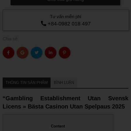
Tư vấn miễn phí
+84-0982 018 497
Chia sẻ
THÔNG TIN SẢN PHẨM
BÌNH LUẬN
“Gambling Establishment Utan Svensk
Licens » Bästa Casinon Utan Spelpaus 2025
Content