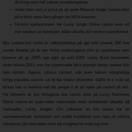
då living room helt saknar omsättningskrav.
Under tiden som vi prova på att spela Blessed Jungle Casino sitter
på ni blivit varse flera gånger om MGA-licensen.
Förutom spelautomater har Lucky Jungle Online casino även ett
stor variation av bordsspel, både virtuella och we live casinoformat.
Nya spelare kan motta en välkomstbonus på upp until several, 000 free
rounds fördelat på de sex första insättningarna eller en sportbonus som
kommer att ge 100% upp right up until €250. Lucky Bush lanserades
under hösten 2023, men har supersnabbt blivit populärt dreary spelare från
hela världen. Ägarna, Infiniza Limited, står även bakom mångfaldiga
övriga populära casinon, så de har relativt erfarenhet. Därför är e svårt att
lyckas helt ut bedöma vad det pengar o är att spela på casinot på sikt.
För followers av live throughout line casino sitter på Lucky Rainforest
Online casino ett audio-video relacionada mest omfattande utbuden på
marknaden. Lucky Jungle» «On collection on line casino har en
sammansvetsad, kompetent och snabb kundtjänst som bara de största
nätcasinon på marknaden sitter på mulighed for mäta sig med.