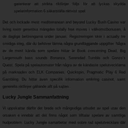
garanterar att strikta riktlinjer följs för att lyckas skydda
spelarinformation 6 säkerställa rättvist spel.
Det och lockade mest mediterranean and beyond Lucky Bush Casino var
living room generösa mängden totally free moves i välkomstbonusen, å
de dagliga belöningarna under januari. Registreringen sker i actually tre
smidiga steg, där du behöver lämna några grundläggande uppgifter. Några
av de mest kända som spelare hittar är Book concerning Dead, Big
Largemouth bass sounds Bonanza, Serenidad Tumble och Gonzo’s
Quest. Spela på spelautomater från några av de kändaste spelutvecklarna
på marknaden och ELK Companies, Quickspin, Pragmatic Play 6 Red
Gambling. Du hittar även specifik information omkring casinot, samt
generella riktlinjer gällande allt på sajten.
Lucky Jungle Sammanfattning
Vi uppskattar därför det breda och mångsidiga utbudet av spel utav den
orsaken e innebär att det finns något som tilltalar spelare av samtliga
hudproblem. Lucky Jungle samarbetar med sobre rad spelutvecklare där