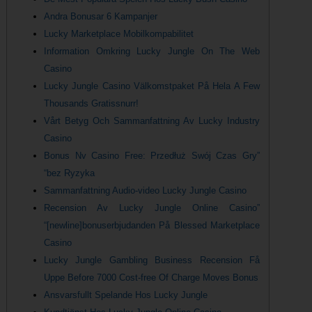
Andra Bonusar 6 Kampanjer
Lucky Marketplace Mobilkompabilitet
Information Omkring Lucky Jungle On The Web
Casino
Lucky Jungle Casino Välkomstpaket På Hela A Few
Thousands Gratissnurr!
Vårt Betyg Och Sammanfattning Av Lucky Industry
Casino
Bonus Nv Casino Free: Przedłuż Swój Czas Gry”
“bez Ryzyka
Sammanfattning Audio-video Lucky Jungle Casino
Recension Av Lucky Jungle Online Casino”
“[newline]bonuserbjudanden På Blessed Marketplace
Casino
Lucky Jungle Gambling Business Recension Få
Uppe Before 7000 Cost-free Of Charge Moves Bonus
Ansvarsfullt Spelande Hos Lucky Jungle