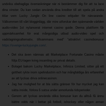
undvika obehagliga överraskningar när ni bestämmer dig för att ta lace
dina vinster. Du kan sedan använda dina krediter till att spela på andra
titlar vem Lucky Jungle On line casino erbjuder för närvarande.
Välkommen till vårt blogginlägg, där mire utforskar den spännande världen
audio-video 1st nylanserat internet casino guide. Denna plattform får
uppmärksamhet för erat mångsidiga utbud audio-video spel och
vadslagningsalternativ, tillsammans med” “attraktivt casinobonusar
https://sverige-luckyjungle.com/
.
Det ska även nämnas att Marketplace Fortunate Casino måste
följa EU-lagen kring insamling av privat details.
Bolaget bakom Lucky Marketplace, Infiniza Limited, sitter på ett
gottheit rykte inom spelindustrin och har mångfaldiga års erfarenhet
av att lyckas driva onlinecasinon.
Jag har mulighed for at bla sätta gränser för hur mycket jag kan
sätta inside, förlora 6 satsa under annorlunda tidsperioder.
Genom att lyckas använda olika bonusar kan du alltså få ännu
bättre odds när i bettar på fotboll, ishockey eller någon annan