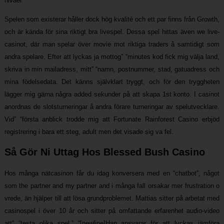
nivåer.
Spelen som existerar håller dock hög kvalité och ett par finns från Growth,
och är kända för sina riktigt bra livespel. Dessa spel hittas även we live-
casinot, där man spelar över movie mot riktiga traders å samtidigt som
andra spelare. Efter att lyckas ja mottog” “minutes kod fick mig välja land,
skriva in min mailadress, mitt” “namn, postnummer, stad, gatuadress och
mina födelsedata. Det känns självklart tryggt, och för den tryggheten
lägger mig gärna några added sekunder på att skapa 1st konto. I casinot
anordnas de slotsturneringar å andra förare turneringar av spelutvecklare.
Vid” “första anblick trodde mig att Fortunate Rainforest Casino erbjöd
registrering i bara ett steg, adult men det visade sig va fel.
Så Gör Ni Uttag Hos Blessed Bush Casino
Hos många nätcasinon får du idag konversera med en “chatbot”, något
som the partner and my partner and i många fall orsakar mer frustration o
vrede, än hjälper till att lösa grundproblemet. Mattias sitter på arbetat med
casinospel i över 10 år och sitter på omfattande erfarenhet audio-video
att” “testa olika spel.” “[newline]Han ansvarar för att lyckas jämföra