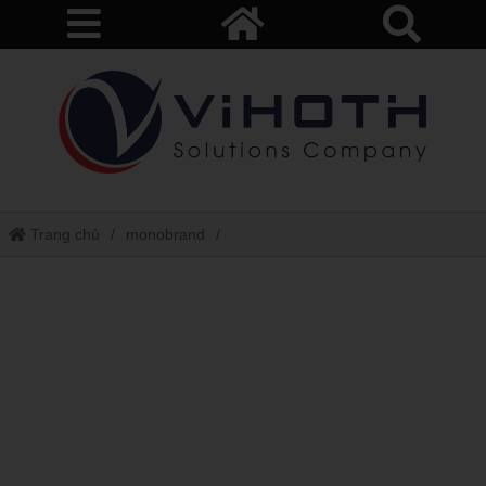
Trang chủ
monobrand
Lucky Jungle Casino & Sportsbook Recension Two, 000 Spinns