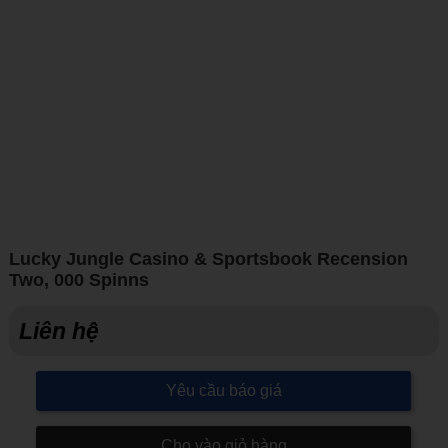
Lucky Jungle Casino & Sportsbook Recension
Two, 000 Spinns
Liên hệ
Yêu cầu báo giá
Cho vào giỏ hàng