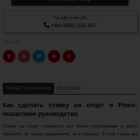
Tư vấn miễn phí
+84-0982 018 497
Chia sẻ
THÔNG TIN SẢN PHẨM
BÌNH LUẬN
Как сделать ставку на спорт в Pinco:
пошаговое руководство
Ставки на спорт становятся все более популярными и могут
приносить не только развлечение, но и прибыль. В этой статье мы