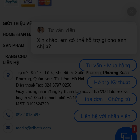
GIỚI THIỆU VỀ VIHOTH
Tư vấn viên
HOME (BẢN BACKUP – VUI LÒNG KHÔNG SỬA XÓA)
Xin chào, em có thể hỗ trợ gì cho anh 
chị ạ?
SẢN PHẨM
TRANG CHỦ
LIÊN HỆ
Tư vấn - Mua hàng
Trụ sở: Số 17 - Lô 5, Khu đô thị Xuân Phương, Phường Xuân
Phương, Quận Nam Từ Liêm, Hà Nội
Hỗ trợ Kỹ thuật
Điện thoại/Fax: 024 3797 0256
Giấy chứng nhận đăng ký thành lập ngày 18/7/2008 do Sở Kế
hoạch và Đầu tư thành phố Hà Nội cấp
Hóa đơn - Chứng từ
MST: 0102824729
0982 018 497
Liên hệ với nhân viên
1
media@vihoth.com