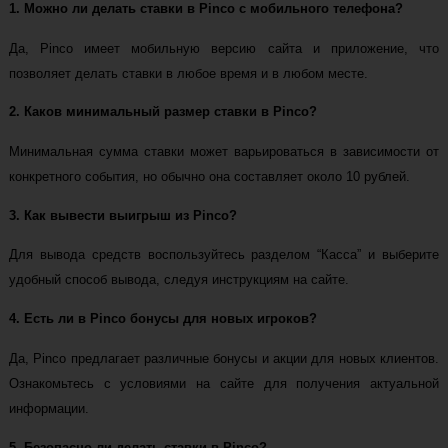
1. Можно ли делать ставки в Pinco с мобильного телефона?
Да, Pinco имеет мобильную версию сайта и приложение, что
позволяет делать ставки в любое время и в любом месте.
2. Каков минимальный размер ставки в Pinco?
Минимальная сумма ставки может варьироваться в зависимости от
конкретного события, но обычно она составляет около 10 рублей.
3. Как вывести выигрыш из Pinco?
Для вывода средств воспользуйтесь разделом “Касса” и выберите
удобный способ вывода, следуя инструкциям на сайте.
4. Есть ли в Pinco бонусы для новых игроков?
Да, Pinco предлагает различные бонусы и акции для новых клиентов.
Ознакомьтесь с условиями на сайте для получения актуальной
информации.
5. Безопасно ли делать ставки в Pinco?