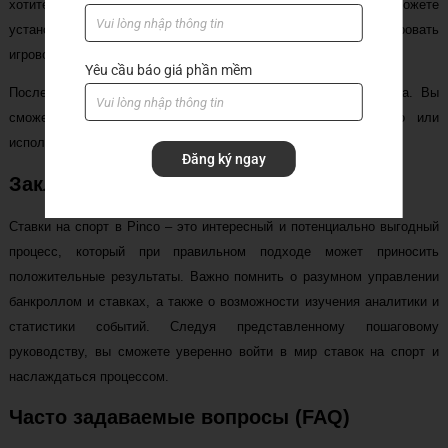
хотите поставить, и подтвердите свой выбор. Вы также можете
установить лимиты на проигрыши и выигрыши, чтобы контролировать
игровой процесс.
Yêu cầu báo giá phần mềm
После размещения ставки остается только ждать результата. Вы
сможете отслеживать ходы игры через платформу Pinco или
использовать другие источники информации.
Đăng ký ngay
Заключение
Ставки на спорт в Pinco – это интересный и потенциально выгодный
процесс, который при правильном подходе может приносить
положительные результаты. Важно помнить о разумном управлении
банкроллом и ставках, а также о возможности изучения аналитики и
статистики событий. Следуя представленному пошаговому
руководству, вы сможете уверенно войти в мир ставок на спорт и
наслаждаться процессом.
Часто задаваемые вопросы (FAQ)