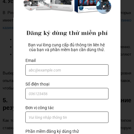
4. Установка типа ставки
В Pinco предлагается несколько типов ставок, каждый из которых
имеет свои особенности. Популярные типы ставок:
скачать пинко
казино
Đăng ký dùng thử miễn phí
Одиночные ставки – ставка на одно событие.
Bạn vui lòng cung cấp đủ thông tin liên hệ 
Экспресс-ставки – ставки на несколько событий одновременно.
của bạn và phần mềm bạn cần dùng thử.
Система – комбинированные ставки, которые позволяют
Email
выиграть даже при проигрыше некоторых событий.
Выберите тип ставки в зависимости от вашей стратегии и уровня
опыта. Для новичков часто рекомендуют начать с одиночных ставок,
Số điện thoại
чтобы минимизировать риски.
5. Размещение ставки и ожидание
результата
Đơn vị công tác
Как только вы выбрали спортивное событие и определились с типом
ставки, переходите к размещению ставки. Введите сумму, которую
Phần mềm đăng ký dùng thử