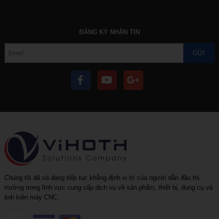
опытных игроков
ĐĂNG KÝ NHẬN TIN
GỬI
Chúng tôi đã và đang tiếp tục khẳng định vị trí của người dẫn đầu thị
trường trong lĩnh vực cung cấp dịch vụ về sản phẩm, thiết bị, dụng cụ và
linh kiện máy CNC.