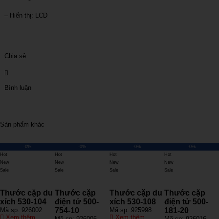
– Hiển thị: LCD
Chia sẻ
Bình luận
Sản phẩm khác
-0%
-0%
-0%
-0%
Hot
Hot
Hot
Hot
New
New
New
New
Sale
Sale
Sale
Sale
Thước cặp du
Thước cặp
Thước cặp du
Thước cặp
xích 530-104
điện tử 500-
xích 530-108
điện tử 500-
Mã sp: 926002
754-10
Mã sp: 925998
181-20
Xem thêm
Xem thêm
Mã sp: 926006
Mã sp: 926016