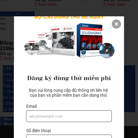
Xem thêm
Xem thêm
-0%
Hot
New
Sale
Đồng hồ so
2109s-10
Mã sp: 926056
Xem thêm
Đổi hàng
trong 7 ngày
Đăng ký dùng thử miễn phí
Giao hàng Miễn phí
Toàn Quốc
Bạn vui lòng cung cấp đủ thông tin liên hệ 
Thanh toán
của bạn và phần mềm bạn cần dùng thử.
khi nhận hàng
Bảo hành VIP
Email
12 tháng
Mua ngay
Mua ngay
Số điện thoại