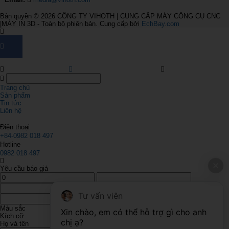
Bản quyền © 2026
CÔNG TY VIHOTH | CUNG CẤP MÁY CÔNG CỤ CNC
|MÁY IN 3D
- Toàn bộ phiên bản.
Cung cấp bởi
EchBay.com
Trang chủ
Sản phẩm
Tin tức
Liên hệ
Điện thoại
+84-0982 018 497
Hotline
0982 018 497
Yêu cầu báo giá
Tư vấn viên
Màu sắc
Xin chào, em có thể hỗ trợ gì cho anh 
Kích cỡ
chị ạ?
Họ và tên