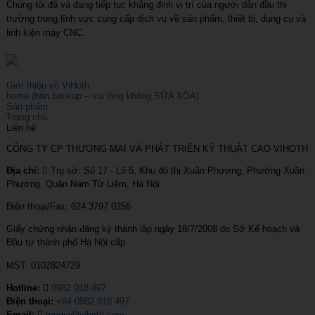
Chúng tôi đã và đang tiếp tục khẳng định vị trí của người dẫn đầu thị
trường trong lĩnh vực cung cấp dịch vụ về sản phẩm, thiết bị, dụng cụ và
linh kiện máy CNC.
Giới thiệu về ViHoth
home (bản backup – vui lòng không SỬA XÓA)
Sản phẩm
Trang chủ
Liên hệ
CÔNG TY CP THƯƠNG MẠI VÀ PHÁT TRIỂN KỸ THUẬT CAO VIHOTH
Địa chỉ:
Trụ sở: Số 17 - Lô 5, Khu đô thị Xuân Phương, Phường Xuân
Phương, Quận Nam Từ Liêm, Hà Nội
Điện thoại/Fax: 024 3797 0256
Giấy chứng nhận đăng ký thành lập ngày 18/7/2008 do Sở Kế hoạch và
Đầu tư thành phố Hà Nội cấp
MST: 0102824729
Hotline:
0982 018 497
Điện thoại:
+84-0982 018 497
Email:
media@vihoth.com