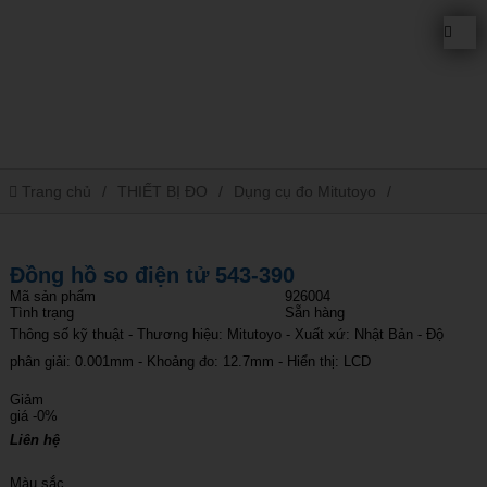
Trang chủ
THIẾT BỊ ĐO
Dụng cụ đo Mitutoyo
Đồng hồ so điện tử 543-390
Đồng hồ so điện tử 543-390
Mã sản phẩm
926004
Tình trạng
Sẵn hàng
Thông số kỹ thuật - Thương hiệu: Mitutoyo - Xuất xứ: Nhật Bản - Độ
phân giải: 0.001mm - Khoảng đo: 12.7mm - Hiển thị: LCD
Giảm
giá
-0%
Liên hệ
Màu sắc