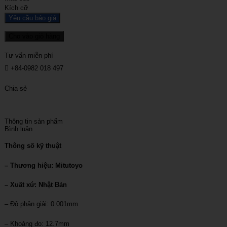
Kích cỡ
Yêu cầu báo giá
Cho vào giỏ hàng
Tư vấn miễn phí
+84-0982 018 497
Chia sẻ
Thông tin sản phẩm
Bình luận
Thông số kỹ thuật
– Thương hiệu: Mitutoyo
– Xuất xứ: Nhật Bản
– Độ phân giải: 0.001mm
– Khoảng đo: 12.7mm