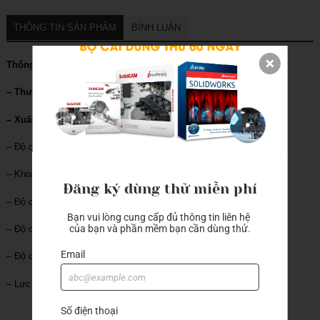
THÔNG TIN SẢN PHẨM
BÌNH LUẬN
Thông số kỹ thuật
– Thương hiệu: Mitutoyo
– Xuất xứ: Nhật Bản
– Độ chia: 0.01mm
– Khoảng đo: 5mm
Đăng ký dùng thử miễn phí
– Độ chính xác toàn bộ: 12μm
Bạn vui lòng cung cấp đủ thông tin liên hệ 
của bạn và phần mềm bạn cần dùng thử.
– Độ chính xác 1/10 vòng: 5μm
Email
– Độ chính xác 1 vòng: 10μm
– Lực đo: 2.5 N
Số điện thoại