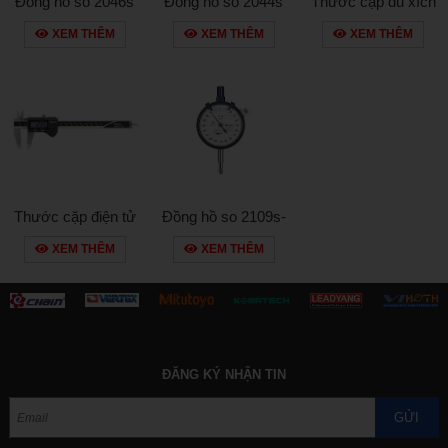
Đồng hồ so 2046s
Đồng hồ so 2044s
Thước cặp du xích
530-108
XEM THÊM
XEM THÊM
XEM THÊM
Thước cặp điện tử
Đồng hồ so 2109s-
500-181-20
10
XEM THÊM
XEM THÊM
ĐĂNG KÝ NHẬN TIN
GỬI