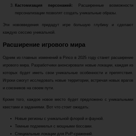
Кастомизация персонажей:
Расширенные возможности
персонализации позволят создать уникальные образы.
Эти нововведения придадут игре большую глубину и сделают
каждую сессию уникальной.
Расширение игрового мира
Одним из главных изменений в Pinco в 2025 году станет расширение
игрового мира. Разработчики анонсировали новые локации, каждая из
которых будет иметь свои уникальные особенности и препятствия.
Игроки смогут исследовать новые территории, встречая новых врагов
и союзников на своем пути.
Кроме того, каждое новое место будет предложено с уникальными
квестами и заданиями. Вот что стоит ожидать:
Новые регионы с уникальной флорой и фауной.
Темные подземелья с мощными боссами.
Специальные локации для PvP-сражений.