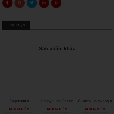
BÌNH LUẬN
Sản phẩm khác
Лицензия и
HappyHugo Casino
Лимиты на вывод в
легальность
im Test: Bonus,
Pinco: сколько
XEM THÊM
XEM THÊM
XEM THÊM
Mostbet: Как
Spiele und
можно вывести за