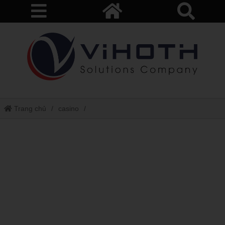
Trang chủ
casino
Что нового и интересного ждет игроков Pinco в 2025 году?