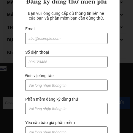
Đăng ký dùng thử miễn phí
Dụng cụ đo Mitutoyo
MÁY GIA CÔNG GỖ CNC
Bạn vui lòng cung cấp đủ thông tin liên hệ 
Thiết bị đo kiểm
Máy phay gỗ CNC
MÁY GIA CÔNG ĐÁ CNC
của bạn và phần mềm bạn cần dùng thử.
Máy tiện gỗ CNC
Carbide end mill
THIẾT BỊ XỬ LÝ DẦU CẮT GỌT
Email
Thiết bị xử lý dung dịch tưới nguội
DỤNG CỤ CẮT GỌT KIM LOẠI
Thiết bị xử lý mạt sắt bùn lắng
Automatic lathes
Số điện thoại
Khác
Boring bar
Carbide end mill
Đơn vị công tác
End mill with cutter
ĐĂNG KÝ NHẬN TIN
Grooving
Phần mềm đăng ký dùng thử
GỬI
Hand tools
Hạt insert
Yêu cầu báo giá phần mềm
Machine accessories