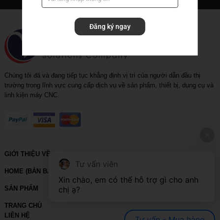
Rapid_drill_(U-drill)
Đăng ký ngay
Tool holder
Tool holder with coolant
Chúng tôi đã và đang tiếp tục khẳng định vị trí của người dẫn đầu thị
trường trong lĩnh vực cung cấp dịch vụ về sản phẩm, thiết bị, dụng cụ và
linh kiện máy CNC.
GIỚI THIỆU VỀ VIHOTH
Tư vấn viên
HOME (BẢN BACKUP – VUI LÒNG KHÔNG SỬA XÓA)
Xin chào, em có thể hỗ trợ gì cho anh 
chị ạ?
SẢN PHẨM
TRANG CHỦ
LIÊN HỆ
Tư vấn - Mua hàng