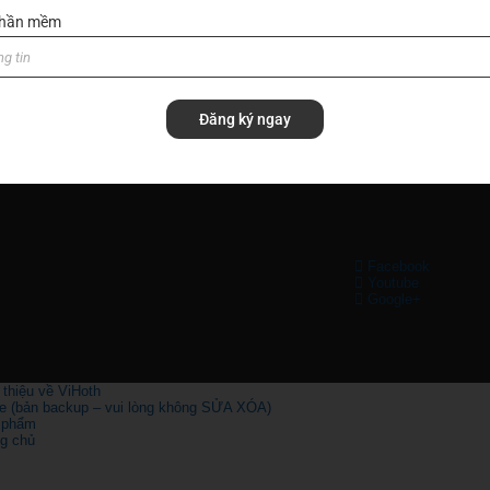
 phần mềm
Đăng ký ngay
Facebook
Youtube
Google+
 thiệu về ViHoth
e (bản backup – vui lòng không SỬA XÓA)
 phẩm
ng chủ