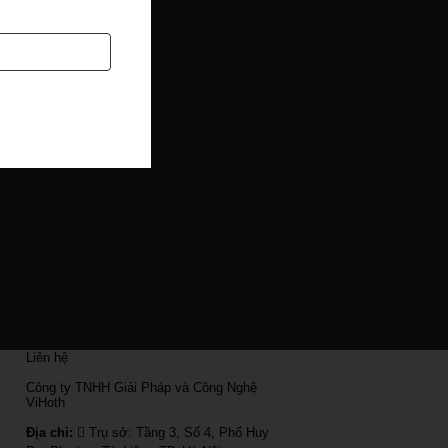
Liên hệ
Công ty TNHH Giải Pháp và Công Nghệ
ViHoth
Địa chỉ:
Trụ sở: Tầng 3, Số 4, Phố Huy