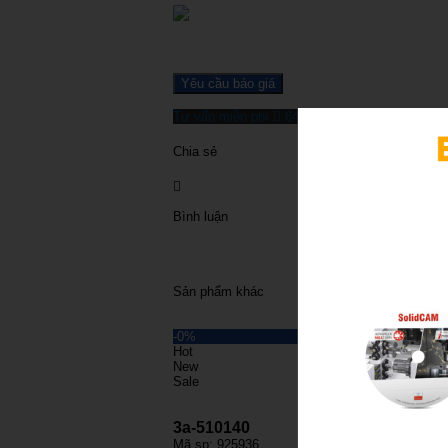
Yêu cầu báo giá
Tư vấn miễn phí
84961235303
Chia sẻ
Bình luận
Sản phẩm khác
-0%
-0%
Hot
Hot
New
New
Sale
Sal
3a-510140
3a-
Mã sp: 925936
Mã 