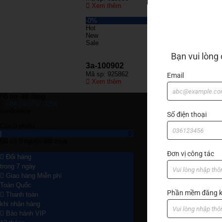
Xem thêm
Xe
-0%
Hot
New
Sale
Bạn vui lòng
3a-100902
Mã sp: 925862
Email
Xem thêm
Hỗ trợ đặt hàng
+84-24-3797.0256
itvn9online
Số điện thoại
Còn
0
phiếu
|
0
Đã có
0
người đặt mua
Đơn vị công tác
Đổi hàng
trong 7 ngày
Giao hàng Miễn phí
Toàn Quốc
Phần mềm đăng k
Thanh toán
khi nhận hàng
Bảo hành VIP