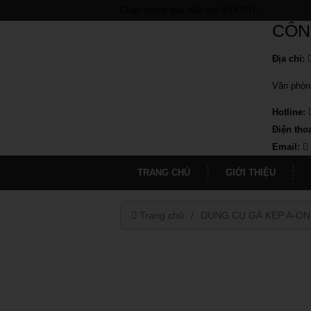
Chào mừng bạn đến với VIHOTH !
CÔN
Địa chỉ:
Văn phòn
Hotline:
Điện thoạ
Email:
TRANG CHỦ
GIỚI THIỆU
Trang chủ
DỤNG CỤ GÁ KẸP A-ON