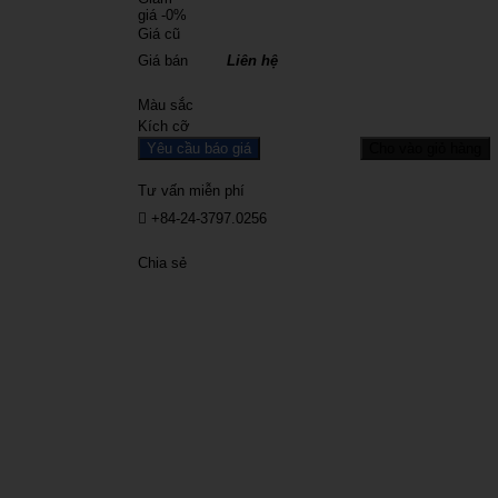
giá
-0%
Giá cũ
Giá bán
Liên hệ
Màu sắc
Kích cỡ
Yêu cầu báo giá
Cho vào giỏ hàng
Tư vấn miễn phí
+84-24-3797.0256
Chia sẻ