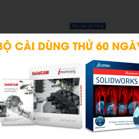
Cho vào giỏ hàng
-0%
Hot
New
e
Sale
300093
3a-100002
sp: 925940
Mã sp: 925870