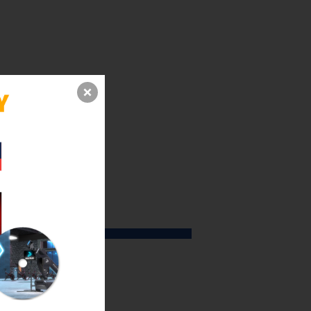
-0%
Hot
New
Sale
3a-300025
Mã sp: 925946