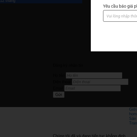
12 tháng
Yêu cầu báo giá
Đăng ký nhận tin
Họ tên
Điện thoại
Email
Gửi
Giới
hom
Sản
Tra
Chúng tôi đã và đang tiếp tục khẳng định