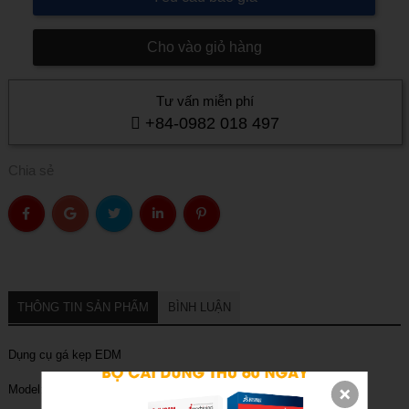
Cho vào giỏ hàng
Tư vấn miễn phí
+84-0982 018 497
Chia sẻ
THÔNG TIN SẢN PHẨM
BÌNH LUẬN
Dụng cụ gá kẹp EDM
Model: 3A-300010