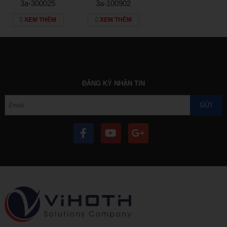
3a-300025
3a-100902
XEM THÊM
XEM THÊM
ĐĂNG KÝ NHẬN TIN
GỬI