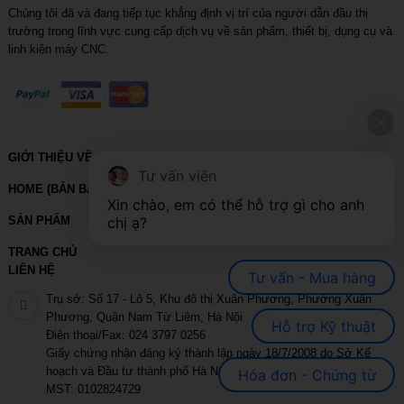
Chúng tôi đã và đang tiếp tục khẳng định vị trí của người dẫn đầu thị
trường trong lĩnh vực cung cấp dịch vụ về sản phẩm, thiết bị, dụng cụ và
linh kiện máy CNC.
GIỚI THIỆU VỀ VIHOTH
Tư vấn viên
HOME (BẢN BACKUP – VUI LÒNG KHÔNG SỬA XÓA)
Xin chào, em có thể hỗ trợ gì cho anh 
SẢN PHẨM
chị ạ?
TRANG CHỦ
LIÊN HỆ
Tư vấn - Mua hàng
Trụ sở: Số 17 - Lô 5, Khu đô thị Xuân Phương, Phường Xuân
Phương, Quận Nam Từ Liêm, Hà Nội
Hỗ trợ Kỹ thuật
Điện thoại/Fax: 024 3797 0256
Giấy chứng nhận đăng ký thành lập ngày 18/7/2008 do Sở Kế
hoạch và Đầu tư thành phố Hà Nội cấp
Hóa đơn - Chứng từ
MST: 0102824729