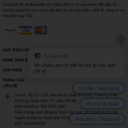
Chúng tôi đã và đang tiếp tục khẳng định vị trí của người dẫn đầu thị
trường trong lĩnh vực cung cấp dịch vụ về sản phẩm, thiết bị, dụng cụ và
linh kiện máy CNC.
GIỚI THIỆU VỀ VIHOTH
Tư vấn viên
HOME (BẢN BACKUP – VUI LÒNG KHÔNG SỬA XÓA)
Xin chào, em có thể hỗ trợ gì cho anh 
SẢN PHẨM
chị ạ?
TRANG CHỦ
LIÊN HỆ
Tư vấn - Mua hàng
Trụ sở: Số 17 - Lô 5, Khu đô thị Xuân Phương, Phường Xuân
Phương, Quận Nam Từ Liêm, Hà Nội
Hỗ trợ Kỹ thuật
Điện thoại/Fax: 024 3797 0256
Giấy chứng nhận đăng ký thành lập ngày 18/7/2008 do Sở Kế
hoạch và Đầu tư thành phố Hà Nội cấp
Hóa đơn - Chứng từ
MST: 0102824729