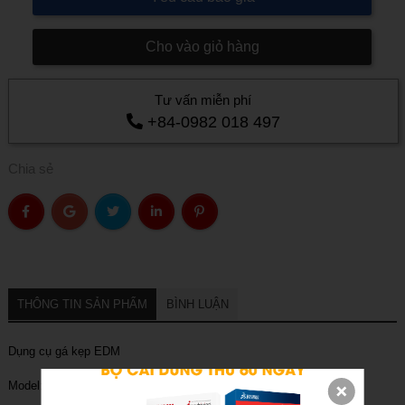
Cho vào giỏ hàng
Tư vấn miễn phí
+84-0982 018 497
Chia sẻ
THÔNG TIN SẢN PHẨM
BÌNH LUẬN
Dụng cụ gá kẹp EDM
Model: 3A-110028