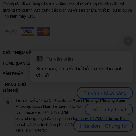
Chúng tôi đã và đang tiếp tục khẳng định vị trí của người dẫn đầu thị
trường trong lĩnh vực cung cấp dịch vụ về sản phẩm, thiết bị, dụng cụ và
linh kiện máy CNC.
GIỚI THIỆU VỀ VIHOTH
Tư vấn viên
HOME (BẢN BACKUP – VUI LÒNG KHÔNG SỬA XÓA)
Xin chào, em có thể hỗ trợ gì cho anh 
chị ạ?
SẢN PHẨM
TRANG CHỦ
LIÊN HỆ
Tư vấn - Mua hàng
Trụ sở: Số 17 - Lô 5, Khu đô thị Xuân Phương, Phường Xuân
Phương, Quận Nam Từ Liêm, Hà Nội
Hỗ trợ Kỹ thuật
Điện thoại/Fax: 024 3797 0256
Giấy chứng nhận đăng ký thành lập ngày 18/7/2008 do Sở Kế
hoạch và Đầu tư thành phố Hà Nội cấp
Hóa đơn - Chứng từ
MST: 0102824729