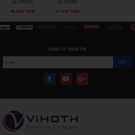
3a-300025
3a-100902
XEM THÊM
XEM THÊM
ĐĂNG KÝ NHẬN TIN
GỬI