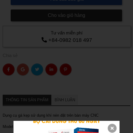
Cho vào giỏ hàng
Tư vấn miễn phí
+84-0982 018 497
Chia sẻ
THÔNG TIN SẢN PHẨM
BÌNH LUẬN
Dụng cụ gá kẹp sử dụng khí nén đặt trên bàn máy CNC
Model: 3A-100034